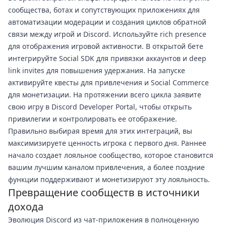
сообщества, ботах и сопутствующих приложениях для
автоматизации модерации и создания циклов обратной
связи между игрой и Discord. Используйте rich presence
для отображения игровой активности. В открытой бете
интегрируйте Social SDK для привязки аккаунтов и deep
link invites для повышения удержания. На запуске
активируйте квесты для привлечения и Social Commerce
для монетизации. На протяжении всего цикла заявите
свою игру в Discord Developer Portal, чтобы открыть
привилегии и контролировать ее отображение.
Правильно выбирая время для этих интеграций, вы
максимизируете ценность игрока с первого дня. Раннее
начало создает лояльное сообщество, которое становится
вашим лучшим каналом привлечения, а более поздние
функции поддерживают и монетизируют эту лояльность.
Превращение сообществ в источники
дохода
Эволюция Discord из чат-приложения в полноценную