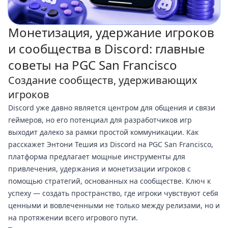
Монетизация, удержание игроков
и сообщества в Discord: главные
советы на PGC San Francisco
Создание сообществ, удерживающих
игроков
Discord уже давно является центром для общения и связи
геймеров, но его потенциал для разработчиков игр
выходит далеко за рамки простой коммуникации. Как
расскажет Энтони Тешия из Discord на PGC San Francisco,
платформа предлагает мощные инструменты для
привлечения, удержания и монетизации игроков с
помощью стратегий, основанных на сообществе. Ключ к
успеху — создать пространство, где игроки чувствуют себя
ценными и вовлеченными не только между релизами, но и
на протяжении всего игрового пути.