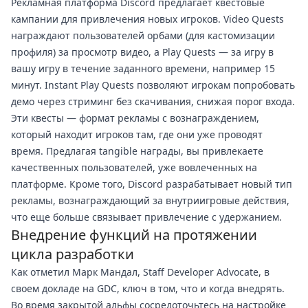
Рекламная платформа Discord предлагает квестовые
кампании для привлечения новых игроков. Video Quests
награждают пользователей орбами (для кастомизации
профиля) за просмотр видео, а Play Quests — за игру в
вашу игру в течение заданного времени, например 15
минут. Instant Play Quests позволяют игрокам попробовать
демо через стриминг без скачивания, снижая порог входа.
Эти квесты — формат рекламы с вознаграждением,
который находит игроков там, где они уже проводят
время. Предлагая tangible награды, вы привлекаете
качественных пользователей, уже вовлеченных на
платформе. Кроме того, Discord разрабатывает новый тип
рекламы, вознаграждающий за внутриигровые действия,
что еще больше связывает привлечение с удержанием.
Внедрение функций на протяжении
цикла разработки
Как отметил Марк Мандал, Staff Developer Advocate, в
своем докладе на GDC, ключ в том, что и когда внедрять.
Во время закрытой альфы сосредоточьтесь на настройке