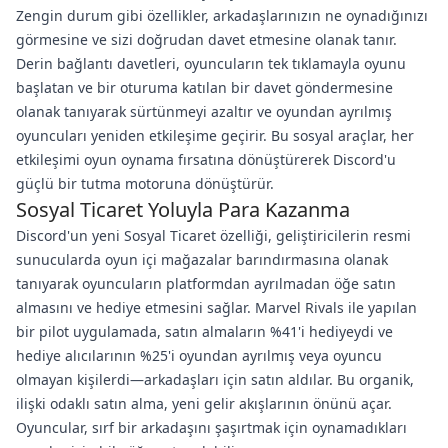
Zengin durum gibi özellikler, arkadaşlarınızın ne oynadığınızı
görmesine ve sizi doğrudan davet etmesine olanak tanır.
Derin bağlantı davetleri, oyuncuların tek tıklamayla oyunu
başlatan ve bir oturuma katılan bir davet göndermesine
olanak tanıyarak sürtünmeyi azaltır ve oyundan ayrılmış
oyuncuları yeniden etkileşime geçirir. Bu sosyal araçlar, her
etkileşimi oyun oynama fırsatına dönüştürerek Discord'u
güçlü bir tutma motoruna dönüştürür.
Sosyal Ticaret Yoluyla Para Kazanma
Discord'un yeni Sosyal Ticaret özelliği, geliştiricilerin resmi
sunucularda oyun içi mağazalar barındırmasına olanak
tanıyarak oyuncuların platformdan ayrılmadan öğe satın
almasını ve hediye etmesini sağlar. Marvel Rivals ile yapılan
bir pilot uygulamada, satın almaların %41'i hediyeydi ve
hediye alıcılarının %25'i oyundan ayrılmış veya oyuncu
olmayan kişilerdi—arkadaşları için satın aldılar. Bu organik,
ilişki odaklı satın alma, yeni gelir akışlarının önünü açar.
Oyuncular, sırf bir arkadaşını şaşırtmak için oynamadıkları