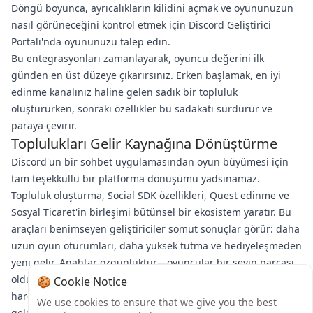
Döngü boyunca, ayrıcalıkların kilidini açmak ve oyununuzun
nasıl görüneceğini kontrol etmek için Discord Geliştirici
Portalı'nda oyununuzu talep edin.
Bu entegrasyonları zamanlayarak, oyuncu değerini ilk
günden en üst düzeye çıkarırsınız. Erken başlamak, en iyi
edinme kanalınız haline gelen sadık bir topluluk
oluştururken, sonraki özellikler bu sadakati sürdürür ve
paraya çevirir.
Toplulukları Gelir Kaynağına Dönüştürme
Discord'un bir sohbet uygulamasından oyun büyümesi için
tam teşekküllü bir platforma dönüşümü yadsınamaz.
Topluluk oluşturma, Social SDK özellikleri, Quest edinme ve
Sosyal Ticaret'in birleşimi bütünsel bir ekosistem yaratır. Bu
araçları benimseyen geliştiriciler somut sonuçlar görür: daha
uzun oyun oturumları, daha yüksek tutma ve hediyeleşmeden
yeni gelir. Anahtar özgünlüktür—oyuncular bir şeyin parçası
olduklarını hissettikleri için kalır ve sosyal olduğu için
🍪 Cookie Notice
harcarlar. Discord yenilik yapmaya devam ettikçe, platform
We use cookies to ensure that we give you the best
geleneksel kanalların ötesine geçmek isteyen geliştiriciler için