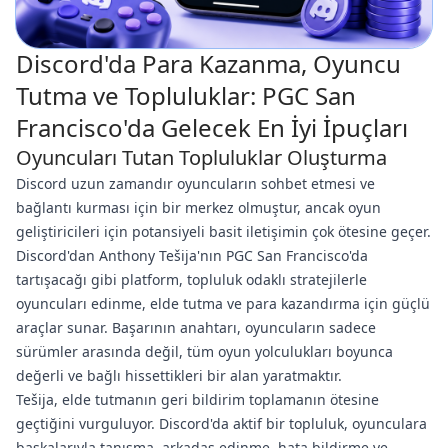
Discord'da Para Kazanma, Oyuncu
Tutma ve Topluluklar: PGC San
Francisco'da Gelecek En İyi İpuçları
Oyuncuları Tutan Topluluklar Oluşturma
Discord uzun zamandır oyuncuların sohbet etmesi ve
bağlantı kurması için bir merkez olmuştur, ancak oyun
geliştiricileri için potansiyeli basit iletişimin çok ötesine geçer.
Discord'dan Anthony Tešija'nın PGC San Francisco'da
tartışacağı gibi platform, topluluk odaklı stratejilerle
oyuncuları edinme, elde tutma ve para kazandırma için güçlü
araçlar sunar. Başarının anahtarı, oyuncuların sadece
sürümler arasında değil, tüm oyun yolculukları boyunca
değerli ve bağlı hissettikleri bir alan yaratmaktır.
Tešija, elde tutmanın geri bildirim toplamanın ötesine
geçtiğini vurguluyor. Discord'da aktif bir topluluk, oyunculara
başkalarıyla tanışma, arkadaş edinme, hata bildirme ve