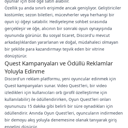
oyunlar için bile öğe satın alabilir.
Özellik şu anda sınırlı erişimde ancak genişliyor. Geliştiriciler
kostümler, sezon biletleri, mücevherler veya herhangi bir
oyun içi öğeyi satabilir. Hediyeleşme sohbet sırasında
gerçekleşir ve öğe, alıcının bir sonraki oyun oynayışında
oyununda görünür. Bu sosyal ticaret, Discord'u mevcut
arkadaşlıklardan yararlanan ve doğal, müdahaleci olmayan
bir şekilde para kazandırmayı teşvik eden bir vitrine
dönüştürür.
Quest Kampanyaları ve Ödüllü Reklamlar
Yoluyla Edinme
Discord'un reklam platformu, yeni oyuncular edinmek için
Quest kampanyaları sunar. Video Quest'leri, bir video
izledikleri için kullanıcıları orb (profil özelleştirme için
kullanılabilir) ile ödüllendirirken, Oyun Quest'leri onları
oyununuzu 15 dakika gibi belirli bir süre oynadıkları için
ödüllendirir. Anında Oyun Quest'leri, oyuncuların indirmeden
bir demoyu akış yoluyla denemesine olanak tanıyarak giriş
engelini düşürür.