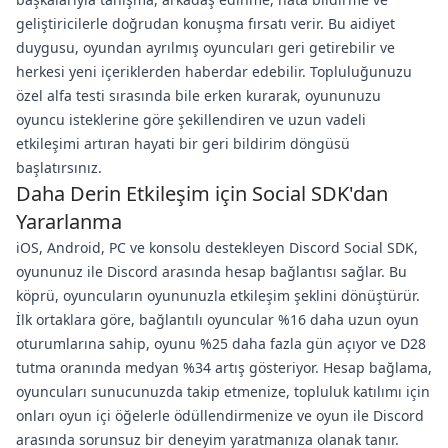
geliştiricilerle doğrudan konuşma fırsatı verir. Bu aidiyet
duygusu, oyundan ayrılmış oyuncuları geri getirebilir ve
herkesi yeni içeriklerden haberdar edebilir. Topluluğunuzu
özel alfa testi sırasında bile erken kurarak, oyununuzu
oyuncu isteklerine göre şekillendiren ve uzun vadeli
etkileşimi artıran hayati bir geri bildirim döngüsü
başlatırsınız.
Daha Derin Etkileşim için Social SDK'dan
Yararlanma
iOS, Android, PC ve konsolu destekleyen Discord Social SDK,
oyununuz ile Discord arasında hesap bağlantısı sağlar. Bu
köprü, oyuncuların oyununuzla etkileşim şeklini dönüştürür.
İlk ortaklara göre, bağlantılı oyuncular %16 daha uzun oyun
oturumlarına sahip, oyunu %25 daha fazla gün açıyor ve D28
tutma oranında medyan %34 artış gösteriyor. Hesap bağlama,
oyuncuları sunucunuzda takip etmenize, topluluk katılımı için
onları oyun içi öğelerle ödüllendirmenize ve oyun ile Discord
arasında sorunsuz bir deneyim yaratmanıza olanak tanır.