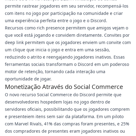
permite rastrear jogadores em seu servidor, recompensá-los
com itens no jogo por participação na comunidade e criar
uma experiência perfeita entre o jogo e o Discord.
Recursos como rich presence permitem que amigos vejam o
que você está jogando e convidem diretamente. Convites por
deep link permitem que os jogadores enviem um convite com
um clique que inicia o jogo e entra em uma sessão,
reduzindo o atrito e reengajando jogadores inativos. Essas
ferramentas sociais transformam o Discord em um poderoso
motor de retenção, tornando cada interação uma
oportunidade de jogar.
Monetização Através do Social Commerce
O novo recurso Social Commerce do Discord permite que
desenvolvedores hospedem lojas no jogo dentro de
servidores oficiais, possibilitando que os jogadores comprem
e presenteiem itens sem sair da plataforma. Em um piloto
com Marvel Rivals, 41% das compras foram presentes, e 25%
dos compradores de presentes eram jogadores inativos ou