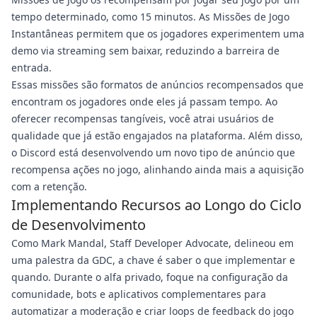
tempo determinado, como 15 minutos. As Missões de Jogo
Instantâneas permitem que os jogadores experimentem uma
demo via streaming sem baixar, reduzindo a barreira de
entrada.
Essas missões são formatos de anúncios recompensados que
encontram os jogadores onde eles já passam tempo. Ao
oferecer recompensas tangíveis, você atrai usuários de
qualidade que já estão engajados na plataforma. Além disso,
o Discord está desenvolvendo um novo tipo de anúncio que
recompensa ações no jogo, alinhando ainda mais a aquisição
com a retenção.
Implementando Recursos ao Longo do Ciclo
de Desenvolvimento
Como Mark Mandal, Staff Developer Advocate, delineou em
uma palestra da GDC, a chave é saber o que implementar e
quando. Durante o alfa privado, foque na configuração da
comunidade, bots e aplicativos complementares para
automatizar a moderação e criar loops de feedback do jogo