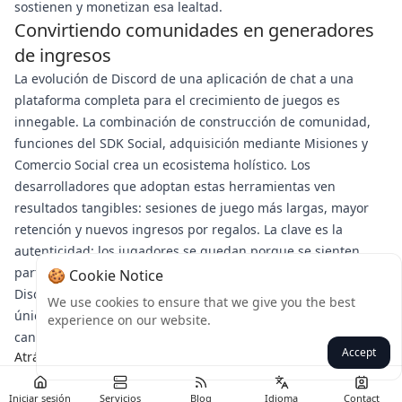
sostienen y monetizan esa lealtad.
Convirtiendo comunidades en generadores
de ingresos
La evolución de Discord de una aplicación de chat a una
plataforma completa para el crecimiento de juegos es
innegable. La combinación de construcción de comunidad,
funciones del SDK Social, adquisición mediante Misiones y
Comercio Social crea un ecosistema holístico. Los
desarrolladores que adoptan estas herramientas ven
resultados tangibles: sesiones de juego más largas, mayor
retención y nuevos ingresos por regalos. La clave es la
autenticidad: los jugadores se quedan porque se sienten
parte de algo, y gastan porque es social. A medida que
🍪 Cookie Notice
Discord continúa innovando, la plataforma ofrece una ventaja
We use cookies to ensure that we give you the best
única para los desarrolladores dispuestos a ir más allá de los
experience on our website.
canales tradicionales.
Accept
Atrás
Iniciar sesión
Servicios
Blog
Idioma
Contact