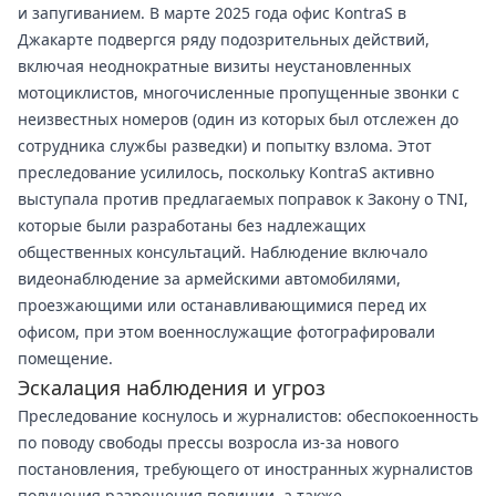
и запугиванием. В марте 2025 года офис KontraS в
Джакарте подвергся ряду подозрительных действий,
включая неоднократные визиты неустановленных
мотоциклистов, многочисленные пропущенные звонки с
неизвестных номеров (один из которых был отслежен до
сотрудника службы разведки) и попытку взлома. Этот
преследование усилилось, поскольку KontraS активно
выступала против предлагаемых поправок к Закону о TNI,
которые были разработаны без надлежащих
общественных консультаций. Наблюдение включало
видеонаблюдение за армейскими автомобилями,
проезжающими или останавливающимися перед их
офисом, при этом военнослужащие фотографировали
помещение.
Эскалация наблюдения и угроз
Преследование коснулось и журналистов: обеспокоенность
по поводу свободы прессы возросла из-за нового
постановления, требующего от иностранных журналистов
получения разрешения полиции, а также