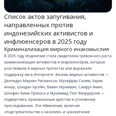
Список актов запугивания,
направленных против
индонезийских активистов и
инфлюенсеров в 2025 году
Криминализация мирного инакомыслия
В 2025 году Индонезия стала свидетелем тревожного роста
криминализации активистов и инфлюенсеров, которые
участвовали в мирных протестах или выражали
поддержку им в Интернете. Восемь видных активистов —
Делпедро Мархен Рисмансья, Музаффар Салим, Харик
Анхар, Шахдан Хусейн, Ваван Хермаван, Саифул Амин,
Шелфин Бима Пракоса и Мухаммад ‘Пол’ Фахруррози —
подверглись произвольным арестам и уголовному
преследованию. Эти обвинения, включая
«подстрекательство к насилию» и «разжигание