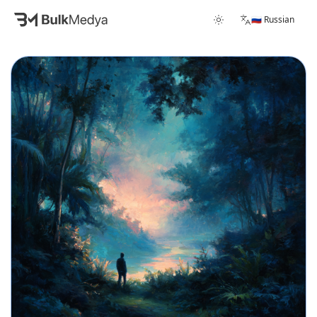
🇷🇺 Russian