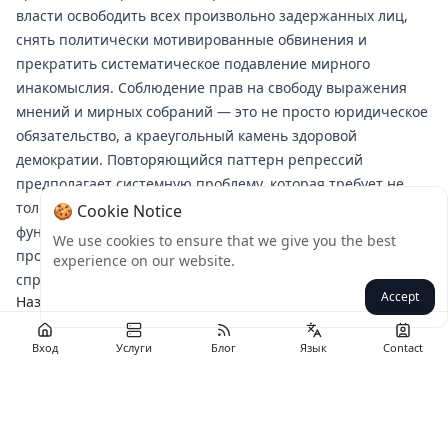
власти освободить всех произвольно задержанных лиц,
снять политически мотивированные обвинения и
прекратить систематическое подавление мирного
инакомыслия. Соблюдение прав на свободу выражения
мнений и мирных собраний — это не просто юридическое
обязательство, а краеугольный камень здоровой
демократии. Повторяющийся паттерн репрессий
предполагает системную проблему, которая требует не
только вмешательства по отдельным случаям, но и
🍪 Cookie Notice
фундаментальной приверженности защите гражданского
We use cookies to ensure that we give you the best
пространства и защите голосов, выступающих за более
experience on our website.
справедливую и равноправную Индонезию.
Accept
Назад
Вход
Услуги
Блог
Язык
Contact