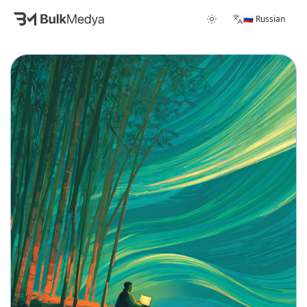
🇷🇺 Russian