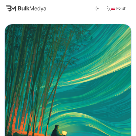
🇵🇱 Polish