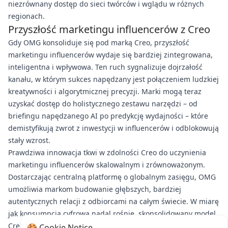
niezrównany dostęp do sieci twórców i wglądu w różnych
regionach.
Przyszłość marketingu influencerów z Creo
Gdy OMG konsoliduje się pod marką Creo, przyszłość
marketingu influencerów wydaje się bardziej zintegrowana,
inteligentna i wpływowa. Ten ruch sygnalizuje dojrzałość
kanału, w którym sukces napędzany jest połączeniem ludzkiej
kreatywności i algorytmicznej precyzji. Marki mogą teraz
uzyskać dostęp do holistycznego zestawu narzędzi – od
briefingu napędzanego AI po predykcję wydajności – które
demistyfikują zwrot z inwestycji w influencerów i odblokowują
stały wzrost.
Prawdziwa innowacja tkwi w zdolności Creo do uczynienia
marketingu influencerów skalowalnym i zrównoważonym.
Dostarczając centralną platformę o globalnym zasięgu, OMG
umożliwia markom budowanie głębszych, bardziej
autentycznych relacji z odbiorcami na całym świecie. W miarę
jak konsumpcja cyfrowa nadal rośnie, skonsolidowany model
Creo jest gotowy do wyznaczania nowych standardów,
🍪 Cookie Notice