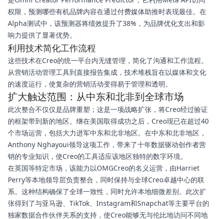
权限，预测哪些有机品牌内容在通过付费媒体助推时表现最佳。在
Alpha测试中，该预测器将绩效提升了38%，为品牌优化支出和影
响力提供了显著优势。
利用技术简化工作流程
这些技术在Creo的统一平台内无缝管理，简化了沟通和工作流程。
从营销活动管理工具到直接报告集成，技术堆栈旨在以媒体和文化
的速度运行，使复杂的营销活动变得易于管理和透明。
扩大触达范围：从中东和北非到全球市场
此次整合不仅仅是品牌重塑；这是一项战略扩张，将Creo经过验证
的框架带到新的地区。继在美国取得成功之后，Creo现已在超过40
个市场运营，包括大力进军中东和北非地区。在中东和北非地区，
Anthony Nghayoui领导这项工作，带来了十年数据驱动创作者营
销的专业知识，使Creo的工具适应该地区独特的数字环境。
在英国等特定市场，该能力以OMGCreo的名义运营，由Harriet
Perry等本地领导层负责整合，同时保持与全球Creo卓越中心的联
系。这种结构确保了全球一致性，同时允许本地细微差别。此次扩
张得到了与亚马逊、TikTok、Instagram和Snapchat等主要平台的
独家数据合作伙伴关系的支持，使Creo能够无与伦比地访问不同地