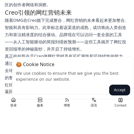
区的创作者网络和洞察。
Creo引领的网红营销未来
随着OMG在Creo旗下完成整合，网红营销的未来看起来更加整合、
智能和具有影响力。此举标志着该渠道的成熟，成功将由人类创造
力和算法精准度的结合驱动。品牌现在可以访问一套全面的工具
——从人工智能驱动的简报到绩效预测——这些工具揭开了网红投
资回报率的神秘面纱，并开启了持续增长。
真正的创新在于Creo使网红营销具有可扩展性和可持续性的能力。
通过提供一个具有全球触达能力的中心平台，OMG正在赋能品牌与
🍪 Cookie Notice
全球受众建立更深、更真实的关系。随着数字消费持续飙升，Creo
We use cookies to ensure that we give you the best
的整合模式有望树立新标准，在不断发展的媒体生态系统中，将网
experience on our website.
红转变为强大、可预测的商业成功驱动力。
Accept
返回
登录
服务
博客
语言
Contact