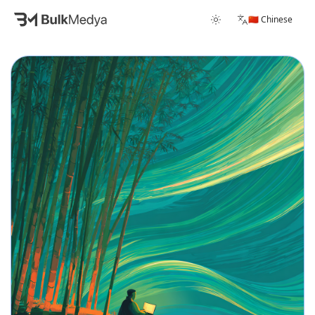
🇨🇳 Chinese