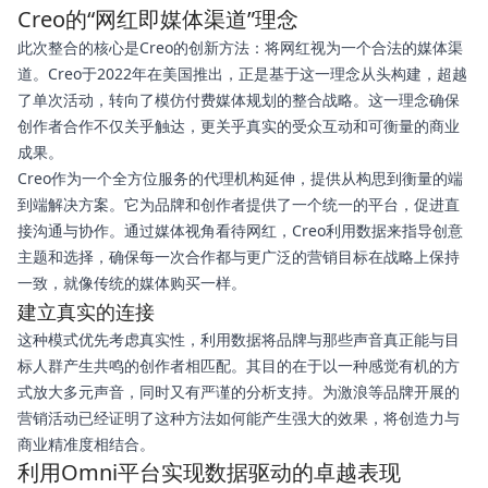
Creo的“网红即媒体渠道”理念
此次整合的核心是Creo的创新方法：将网红视为一个合法的媒体渠
道。Creo于2022年在美国推出，正是基于这一理念从头构建，超越
了单次活动，转向了模仿付费媒体规划的整合战略。这一理念确保
创作者合作不仅关乎触达，更关乎真实的受众互动和可衡量的商业
成果。
Creo作为一个全方位服务的代理机构延伸，提供从构思到衡量的端
到端解决方案。它为品牌和创作者提供了一个统一的平台，促进直
接沟通与协作。通过媒体视角看待网红，Creo利用数据来指导创意
主题和选择，确保每一次合作都与更广泛的营销目标在战略上保持
一致，就像传统的媒体购买一样。
建立真实的连接
这种模式优先考虑真实性，利用数据将品牌与那些声音真正能与目
标人群产生共鸣的创作者相匹配。其目的在于以一种感觉有机的方
式放大多元声音，同时又有严谨的分析支持。为激浪等品牌开展的
营销活动已经证明了这种方法如何能产生强大的效果，将创造力与
商业精准度相结合。
利用Omni平台实现数据驱动的卓越表现