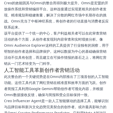
Creo的效能因其与Omni的整合而得到极大提升。Omni是宏盟的开
放操作系统和营销编排平台。这种连接通过实现更相关的创作者发
现、精准规划和稳健衡量，解决了分散的网红市场中长期存在的挑
战。Omni充当了中枢神经系统，将创作者的行动直接与消费者反应
联系起来。
该平台提供了一个统一的中心，客户利益相关者可以在此审查营销
活动的各个方面，从创作者发现到内容审查和实时绩效分析。像
Omni Audience Explorer这样的工具提供了行业独有的洞察，用于
明智的创作者选择和品牌保护。这种以数据为中心的基础确保营销
活动不仅具有创意，而且建立在可操作情报的基石之上，将网红营
销从一门艺术转变为一门科学。
人工智能工具革新创作者营销活动
此次整合的一个关键优势是在Omni内部推出了三项首创的人工智能
功能。这些工具代表了网红营销在精准度和效率方面的飞跃。创作
者简报工具利用Google Gemini帮助创作者可视化内容，并根据
Omni数据接收反馈，确保与简报和受众目标保持一致。
Creo Influencer Agent是一款人工智能驱动的选择工具，能够识别
与品牌目标和新兴文化趋势完美契合的创作者。或许最具影响力的
是Omni Creator Performance Predictor，它利用Meta API访问