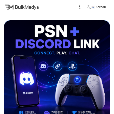
🇰🇷 Korean