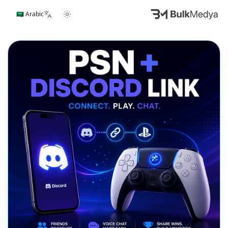
🇸🇦 Arabic