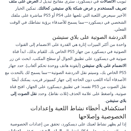
تبويب
الاتصالات
في ديسكورد، سترى مفاتيح تبديل لـ
العرض على ملف
تعريف المستخدم
و
عرض شبكة بلاي ستيشن كحالتك
. تمكين الخيار
الأخير سيعرض اللعبة التي تلعبها على PS4 أو PS5 مباشرة على ملفك
الشخصي في ديسكورد—مما يسمح للأصدقاء برؤية نشاطك في الوقت
الفعلي.
الدردشة الصوتية على بلاي ستيشن
واحدة من أكثر الميزات إثارة هي القدرة على الانضمام إلى القنوات
الصوتية في ديسكورد من جهاز PS5 الخاص بك. للقيام بذلك، ابدأ قناة
صوتية في ديسكورد على تطبيق الجوال أو سطح المكتب. ابحث عن زر
الانضمام على بلاي ستيشن
(أيقونة هاتف ووحدة تحكم ألعاب). حدد جهاز
PS5 الخاص بك، وسيتم نقل الدردشة الصوتية—مما يسمح لك بالتحدث مع
الأصدقاء أثناء اللعب دون الحاجة إلى جهاز كمبيوتر قريب. يمكنك أيضًا
نقل الصوت من PS5 نفسه: في تطبيق ديسكورد على الجهاز، افتح قناة
صوتية، واضغط على علامة الحذف (ثلاث نقاط)، وحدد
نقل الصوت إلى
بلاي ستيشن
.
استكشاف أخطاء نشاط اللعبة وإعدادات
الخصوصية وإصلاحها
إذا لم يظهر نشاط لعبتك على ديسكورد، تحقق من إعدادات الخصوصية
في بلاي ستيشن. على PS4، انتقل إلى
الملف الشخصي > تغيير إعدادات