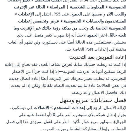
الخصوصية > المعلومات الشخصية | المراسلة > الحالة عبر الإنترنت
واللعب الآن
واضبطها على
الجميع
. على PS5، انتقل إلى
الإعدادات >
المستخدمون والحسابات > الخصوصية > عرض وتخصيص إعدادات
الخصوصية الخاصة بك
وتحت
من يمكنه رؤية حالتك عبر الإنترنت وما
تلعبه حاليًا
، اختر
الجميع
. لاحظ أنه إذا ظهرت كغير متصل على بلاي
ستيشن، فستنعكس هذه الحالة أيضًا على ديسكورد، ولن تظهر أي ألعاب
مخفية في إعدادات PSN الخاصة بك.
إعادة التفويض بعد التحديث
إذا كنت قد ربطت حسابك سابقًا لعرض نشاط اللعبة، فقد تحتاج إلى إعادة
الربط لتمكين أذونات الدردشة الصوتية—إلا إذا كنت جزءًا من الإصدار
التجريبي. قد يتطلب تغيير معرفك عبر الإنترنت أيضًا إعادة اتصال جديدة
في بعض الحالات؛ عادةً ما يتم تحديث النظام تلقائيًا، ولكن إذا لم يحدث
ذلك، فافصل الاتصال وأعد ربطه.
فصل حساباتك: سريع وسهل
لإزالة الاتصال، ارجع إلى
إعدادات المستخدم > الاتصالات
في ديسكورد.
بجوار إدخال شبكة بلاي ستيشن، انقر على
X
(أو اضغط عليه على
الجوال). سيظهر مربع حوار تأكيد—انقر على
فصل
. سيؤدي هذا إلى فصل
الحسابات وإيقاف مشاركة النشاط وميزات الصوت.