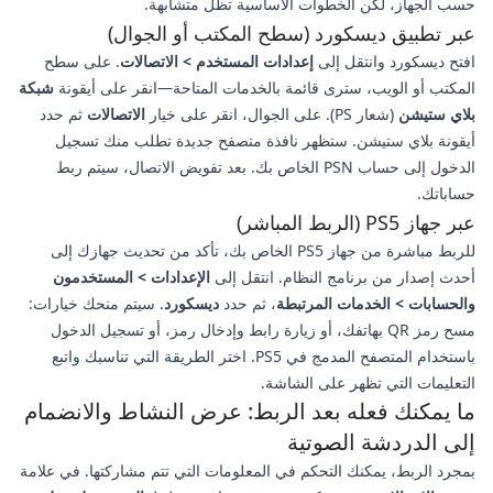
حسب الجهاز، لكن الخطوات الأساسية تظل متشابهة.
عبر تطبيق ديسكورد (سطح المكتب أو الجوال)
افتح ديسكورد وانتقل إلى
إعدادات المستخدم > الاتصالات
. على سطح
المكتب أو الويب، سترى قائمة بالخدمات المتاحة—انقر على أيقونة
شبكة
بلاي ستيشن
(شعار PS). على الجوال، انقر على خيار
الاتصالات
ثم حدد
أيقونة بلاي ستيشن. ستظهر نافذة متصفح جديدة تطلب منك تسجيل
الدخول إلى حساب PSN الخاص بك. بعد تفويض الاتصال، سيتم ربط
حساباتك.
عبر جهاز PS5 (الربط المباشر)
للربط مباشرة من جهاز PS5 الخاص بك، تأكد من تحديث جهازك إلى
أحدث إصدار من برنامج النظام. انتقل إلى
الإعدادات > المستخدمون
والحسابات > الخدمات المرتبطة
، ثم حدد
ديسكورد
. سيتم منحك خيارات:
مسح رمز QR بهاتفك، أو زيارة رابط وإدخال رمز، أو تسجيل الدخول
باستخدام المتصفح المدمج في PS5. اختر الطريقة التي تناسبك واتبع
التعليمات التي تظهر على الشاشة.
ما يمكنك فعله بعد الربط: عرض النشاط والانضمام
إلى الدردشة الصوتية
بمجرد الربط، يمكنك التحكم في المعلومات التي تتم مشاركتها. في علامة