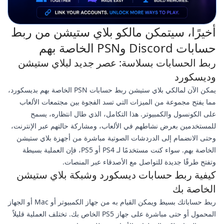
أخيرًا، سيتمكن مالكو بلاي ستيشن من ربط
حسابات Discord وPSN الخاصة بهم
ربط الحسابات بسلاسة: عصر جديد لبلاي ستيشن
وديسكورد
يمكن الآن لمالكي بلاي ستيشن ربط حسابات PSN الخاصة بهم بديسكورد،
مما يفتح مجموعة من الميزات التي تسد الفجوة بين مجتمعات الألعاب
على الكونسول والكمبيوتر. هذا التكامل، الذي طال انتظاره، يسمح
للمستخدمين بعرض نشاطهم في الألعاب، ومشاركة حالتهم عبر الإنترنت،
وحتى الانضمام إلى الدردشات الصوتية مباشرة من أجهزة بلاي ستيشن
الخاصة بهم. سواء كنت مستخدمًا لـ PS4 أو PS5، فإن العملية بسيطة
وتفتح طرقًا جديدة للتواصل مع الأصدقاء عبر المنصات.
كيفية ربط حسابات ديسكورد وشبكة بلاي ستيشن
الخاصة بك
ربط حساباتك بسيط ويمكن القيام به من جهاز الكمبيوتر أو Mac أو الجهاز
المحمول أو حتى مباشرة على جهاز PS5 الخاص بك. تختلف العملية قليلاً