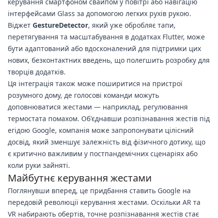
керування смартфоном свайпом у повітрі або навігацію
інтерфейсами Glass за допомогою легких рухів рукою.
Віджет
GestureDetector
, який уже обробляє тапи,
перетягування та масштабування в додатках Flutter, може
бути адаптований або вдосконалений для підтримки цих
нових, безконтактних введень, що полегшить розробку для
творців додатків.
Ця інтеграція також може поширитися на пристрої
розумного дому, де голосові команди можуть
доповнюватися жестами — наприклад, регулювання
термостата помахом. Об'єднавши розпізнавання жестів під
егідою Google, компанія може запропонувати цілісний
досвід, який зменшує залежність від фізичного дотику, що
є критично важливим у постпандемічних сценаріях або
коли руки зайняті.
Майбутнє керування жестами
Поглянувши вперед, це придбання ставить Google на
передовій революції керування жестами. Оскільки AR та
VR набирають обертів, точне розпізнавання жестів стає