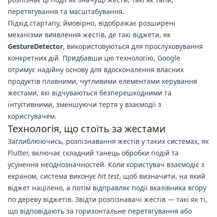
перетягування та масштабування.
Підхід стартапу, ймовірно, відображає розширені
механізми виявлення жестів, де такі віджети, як
GestureDetector
, використовуються для прослуховування
конкретних дій. Придбавши цю технологію, Google
отримує надійну основу для вдосконалення власних
продуктів плавними, чутливими елементами керування
жестами, які відчуваються безперешкодними та
інтуїтивними, зменшуючи тертя у взаємодії з
користувачем.
Технологія, що стоїть за жестами
Заглиблюючись, розпізнавання жестів у таких системах, як
Flutter, включає складний танець обробки подій та
усунення неоднозначностей. Коли користувач взаємодіє з
екраном, система виконує
hit test
, щоб визначити, на який
віджет націлено, а потім відправляє події вказівника вгору
по дереву віджетів. Звідти розпізнавачі жестів — такі як ті,
що відповідають за горизонтальне перетягування або