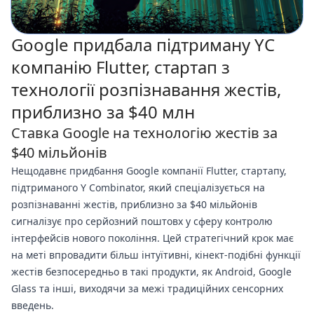
Google придбала підтриману YC
компанію Flutter, стартап з
технології розпізнавання жестів,
приблизно за $40 млн
Ставка Google на технологію жестів за
$40 мільйонів
Нещодавнє придбання Google компанії Flutter, стартапу,
підтриманого Y Combinator, який спеціалізується на
розпізнаванні жестів, приблизно за $40 мільйонів
сигналізує про серйозний поштовх у сферу контролю
інтерфейсів нового покоління. Цей стратегічний крок має
на меті впровадити більш інтуїтивні, кінект-подібні функції
жестів безпосередньо в такі продукти, як Android, Google
Glass та інші, виходячи за межі традиційних сенсорних
введень.