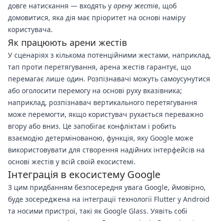
довге натискання — входять у
арену жестів
, щоб
домовитися, яка дія має пріоритет на основі наміру
користувача.
Як працюють арени жестів
У сценаріях з кількома потенційними жестами, наприклад,
тап проти перетягування, арена жестів гарантує, що
перемагає лише один. Розпізнавачі можуть самоусунутися
або оголосити перемогу на основі руху вказівника;
наприклад, розпізнавач вертикального перетягування
може перемогти, якщо користувач рухається переважно
вгору або вниз. Це запобігає конфліктам і робить
взаємодію детермінованою, функція, яку Google може
використовувати для створення надійних інтерфейсів на
основі жестів у всій своїй екосистемі.
Інтеграція в екосистему Google
З цим придбанням безпосередня увага Google, ймовірно,
буде зосереджена на інтеграції технології Flutter у Android
та носими пристрої, такі як Google Glass. Уявіть собі