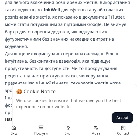
для легкого включення розширених жестів. Використання
таких віджетів, як
InkWell
для ефектів тапу або власних
розпізнавачів жестів, як показано в документації Flutter,
може стати потужнішим за підтримки Google. Це знижує
бар'єр для створення додатків, які відчуваються
футуристичними без значних накладних витрат на
кодування.
Для кінцевих користувачів переваги очевидні: більш
інтуїтивна, безконтактна взаємодія, яка підвищує
продуктивність та доступність. Чи то прокручування
рецепта під час приготування їжі, чи керування
презентацією з іншої кімнати, технологія жестів може
зробити пристрої природним продовженням нашого тіла.
🍪 Cookie Notice
Інвестиція Google тут — це не просто тримати крок; це
We use cookies to ensure that we give you the best
формування того, як ми спілкуватимемося з машинами
experience on our website.
протягом наступних років.
Accept
Назад
Вхід
Послуги
Блог
Мова
Contact