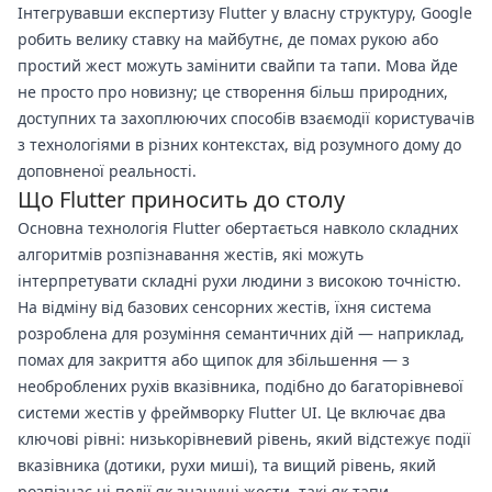
Інтегрувавши експертизу Flutter у власну структуру, Google
робить велику ставку на майбутнє, де помах рукою або
простий жест можуть замінити свайпи та тапи. Мова йде
не просто про новизну; це створення більш природних,
доступних та захоплюючих способів взаємодії користувачів
з технологіями в різних контекстах, від розумного дому до
доповненої реальності.
Що Flutter приносить до столу
Основна технологія Flutter обертається навколо складних
алгоритмів розпізнавання жестів, які можуть
інтерпретувати складні рухи людини з високою точністю.
На відміну від базових сенсорних жестів, їхня система
розроблена для розуміння семантичних дій — наприклад,
помах для закриття або щипок для збільшення — з
необроблених рухів вказівника, подібно до багаторівневої
системи жестів у фреймворку Flutter UI. Це включає два
ключові рівні: низькорівневий рівень, який відстежує події
вказівника (дотики, рухи миші), та вищий рівень, який
розпізнає ці події як значущі жести, такі як тапи,