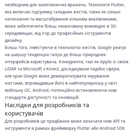
необхідним для захоплюючих вражень. Технологія Flutter,
яка включає підтримку складних жестів, таких як сильні
натискання та масштабування кількома вказівниками,
може забезпечити більш нюансовану взаємодію в 3D-
середовищах, від ігор до професійних інструментів
дизайну.
Більш того, інвестуючи в технологію жестів, Google реагує
на ширшу тенденцію галузі до більш природних
інтерфейсів користувача. Конкуренти, такі як Apple зі своїм
LiDAR та Microsoft з Kinect, досліджували подібні сфери,
але крок Google може демократизувати керування
жестами, впровадивши його в найпопулярнішу у світі
мобільну ОС, Android, потенційно встановлюючи нові
стандарти доступності та інновацій.
Наслідки для розробників та
користувачів
Для розробників це придбання може означати нові API та
інструменти в рамках фреймворку Flutter або Android SDK