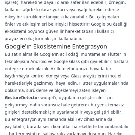
işaretçi hareketine dayalı olarak zafer ilan edebilir; örneğin,
kullanıcı ağırlıklı olarak yukarı veya aşağı hareket ederse
dikey bir sürükleme tanıyıcısı kazanabilir. Bu, çatışmaları
önler ve etkileşimleri belirleyici hissettirir; Google bu özelliği,
ekosistemi boyunca güvenilir hareket tabanlı kullanıcı
arayüzleri oluşturmak için kullanabilir.
Google'ın Ekosistemine Entegrasyon
Bu satın alma ile Google'ın acil odağı muhtemelen Flutter'ın
teknolojisini Android ve Google Glass gibi giyilebilir cihazlara
entegre etmek olacak. Akıllı telefonunuzu havada bir
kaydırmayla kontrol etmeyi veya Glass arayüzlerini ince el
hareketleriyle gezinmeyi hayal edin. Flutter uygulamalarında
dokunma, sürükleme ve ölçeklemeyi zaten işleyen
GestureDetector
widget'ı, uygulama geliştiriciler için
geliştirmeyi daha sorunsuz hale getirerek bu yeni, temasız
girişleri desteklemek için uyarlanabilir veya geliştirilebilir.
Bu entegrasyon aynı zamanda akıllı ev cihazlarına da
yayılabilir; burada sesli komutlar hareketlerle tamamlanabilir
—bir termostatı el sallayarak ayarlamayı düşünün. Hareket