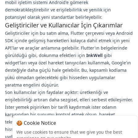
mobil işletim sistemi Android'e gömerek
demokratikleştirebilir ve erişilebilirlik ve yenilik için
potansiyel olarak yeni standartlar belirleyebilir.
Geliştiriciler ve Kullanıcılar İçin Çıkarımlar
Geliştiriciler için bu satın alma, Flutter çerçevesi veya Android
SDK içinde gelişmiş hareketleri kolayca dahil etmek için yeni
API'lar ve araçlar anlamına gelebilir. Flutter'ın belgelerinde
görüldüğü gibi, dokunma efektleri için
InkWell
gibi
widget'ları veya özel hareket tanıyıcıları kullanmak, Google'ın
desteğiyle daha güçlü hale gelebilir. Bu, kapsamlı kodlama
yükü olmadan gelecekteki gibi hisseden uygulamalar
yaratma engelini düşürür.
Son kullanıcılar için faydalar açıktır: üretkenliği ve
erişilebilirliği artıran daha sezgisel, elleri serbest etkileşimler.
İster yemek pişirirken bir tarifi kaydırmak ister odanın
karşısından bir sunumu kontrol etmek olsun, hareket
teknolojisi cihazları vücudumuzun doğal uzantıları gibi
🍪 Cookie Notice
hissettirebilir. Google'ın buradaki yatırımı sadece ayak
We use cookies to ensure that we give you the best
uydurmakla ilgili değil—gelecek yıllar boyunca makinelerle