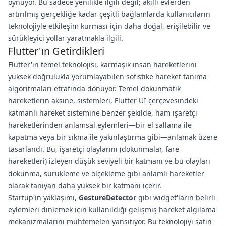
oynuyor. Bu sadece yenilikle ilgili değil; akıllı evlerden
artırılmış gerçekliğe kadar çeşitli bağlamlarda kullanıcıların
teknolojiyle etkileşim kurması için daha doğal, erişilebilir ve
sürükleyici yollar yaratmakla ilgili.
Flutter'ın Getirdikleri
Flutter'ın temel teknolojisi, karmaşık insan hareketlerini
yüksek doğrulukla yorumlayabilen sofistike hareket tanıma
algoritmaları etrafında dönüyor. Temel dokunmatik
hareketlerin aksine, sistemleri, Flutter UI çerçevesindeki
katmanlı hareket sistemine benzer şekilde, ham işaretçi
hareketlerinden anlamsal eylemleri—bir el sallama ile
kapatma veya bir sıkma ile yakınlaştırma gibi—anlamak üzere
tasarlandı. Bu, işaretçi olaylarını (dokunmalar, fare
hareketleri) izleyen düşük seviyeli bir katmanı ve bu olayları
dokunma, sürükleme ve ölçekleme gibi anlamlı hareketler
olarak tanıyan daha yüksek bir katmanı içerir.
Startup'ın yaklaşımı,
GestureDetector
gibi widget'ların belirli
eylemleri dinlemek için kullanıldığı gelişmiş hareket algılama
mekanizmalarını muhtemelen yansıtıyor. Bu teknolojiyi satın