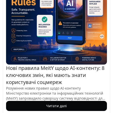
Нові правила MeitY щодо AI-контенту: 8
ключових змін, які мають знати
користувачі соцмереж
Розуміння нових правил щодо AI-контенту
Міністерство електроніки та інформаційних технологій
(MeitY) запровадило суворішу систему відповідності для
AI-генерованого контенту на платформах соціальних
Читати далі
мереж. Ці поправки до IT-правил 2021 року, які