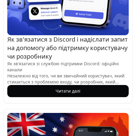
Як зв'язатися з Discord і надіслати запит
на допомогу або підтримку користувачу
чи розробнику
Як зв'язатися зі службою підтримки Discord: офіційні
канали
Незалежно від того, чи ви звичайний користувач, який
стикається з проблемою входу, чи розробник, який
налагоджує виклик API, знання того, як зв'язатися з
Читати далі
командою підтримки Discord, є вирішальним. Discord
пропонує кілька офіційних каналів, кожен з яких
адаптований до різних потреб. Цей посібник проведе
вас через найефективніші способи отримання допомоги,
від зручного порталу підтримки до прямої електронної
пошти та соціальних мереж.