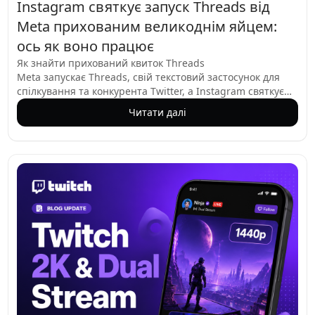
Instagram святкує запуск Threads від
Meta прихованим великоднім яйцем:
ось як воно працює
Як знайти прихований квиток Threads
Meta запускає Threads, свій текстовий застосунок для
спілкування та конкурента Twitter, а Instagram святкує
це чудовим великоднім яйцем. Якщо ви відкриєте
Читати далі
Instagram і введете "threads" у рядок пошуку, ви
помітите маленьку червону іконку квитка праворуч від
поля пошуку. Натискання на неї запускає вражаючу
анімацію: обертовий голографічний золотий квиток,
який відчувається як щось із фабрики Віллі Вонки. Це не
просто статичне зображення — це інтерактивний
досвід, який привернув увагу користувачів, які з
нетерпінням чекають на запуск застосунку.