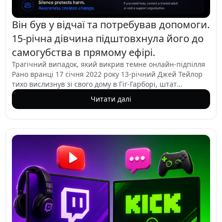
Він був у відчаї та потребував допомоги.
15-річна дівчина підштовхнула його до
самогубства в прямому ефірі.
Трагічний випадок, який викрив темне онлайн-підпілля
Рано вранці 17 січня 2022 року 13-річний Джей Тейлор
тихо вислизнув зі свого дому в Гіг-Гарборі, штат
Вашингтон, несучи білий подовжувач. Він пішов до
Читати далі
найближчого Safeway, притулив телефон до сітчастого
паркану та транслював власну смерть у прямому ефірі.
Жорстокі кадри переглядали та записували члени
садистської онлайн-групи під назвою 764, які годинами
примушували його до самогубства. Те, що привело Джея
до цього моменту, є жахливим прикладом того, як
вразливих людей вистежують і маніпулюють ними
онлайн-хижаки.