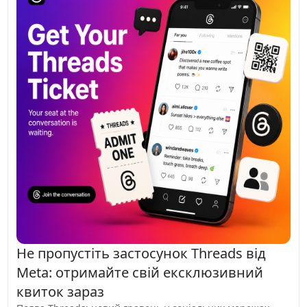
Twitch за розміром аудиторії, монетизацією, політикою
контенту та видимістю, щоб допомогти вам вирішити, де
будувати свою стрімінгову кар'єру.
Не пропустіть застосунок Threads від
Meta: отримайте свій ексклюзивний
квиток зараз