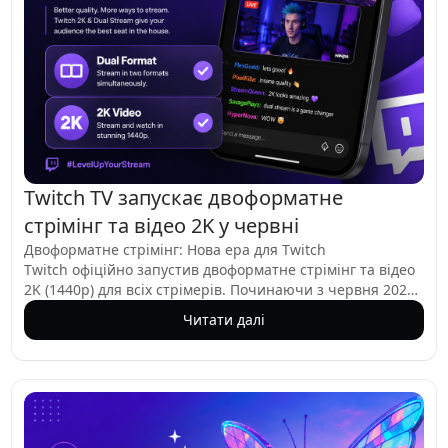
Twitch TV запускає двоформатне
стрімінг та відео 2K у червні
Двоформатне стрімінг: Нова ера для Twitch
Twitch офіційно запустив двоформатне стрімінг та відео
2K (1440p) для всіх стрімерів. Починаючи з червня 2026
року, кожен творець на платформі може стрімити у
Читати далі
двоформатному режимі, а партнери та афіліати
отримують доступ до чіткішої роздільної здатності 2K. Це
оновлення є значним стрибком у якості стрімінгу
завдяки технології Enhanced Broadcasting.