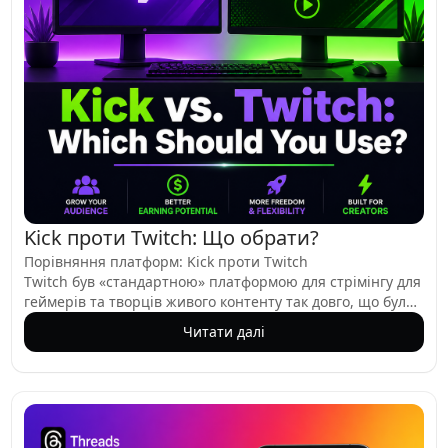
Kick проти Twitch: Що обрати?
Порівняння платформ: Kick проти Twitch
Twitch був «стандартною» платформою для стрімінгу для
геймерів та творців живого контенту так довго, що було
важко уявити використання чогось іншого. Але Kick,
Читати далі
запущений у грудні 2022 року, сколихнув сцену вигідним
для творців розподілом доходу та більш вільними
правилами контенту. Оскільки Twitch стикається з
критикою через непослідовне застосування правил, а
Kick набирає обертів, вибір вже не такий очевидний, як
раніше. У цьому посібнику ми порівнюємо Kick проти