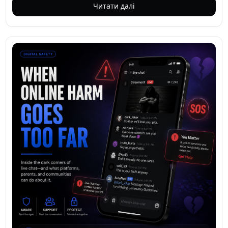
інших, у регуляторну мережу, яка тепер охоплює десять
Читати далі
великих платформ. Цей крок, який набув чинності 10
грудня 2025 року, робить Австралію першою країною,
яка запровадила таке широке обмеження, і це викликає
хвилю у технологічному світі.