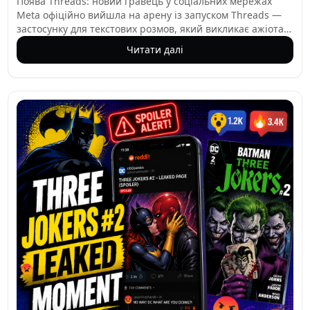
Поява Threads: новий гравець у соціальних мережах
Meta офіційно вийшла на арену із запуском Threads —
застосунку для текстових розмов, який викликає ажіотаж
як потенційний конкурент Twitter. Доступний
Читати далі
безкоштовно в Apple App Store та Google Play, Threads
з'явився раніше, ніж очікувалося, і його дебют застав
багатьох зненацька. Лише за кілька годин він залучив
понад 5 мільйонів користувачів, а до кінця першого дня
ця цифра зросла до 30 мільйонів — свідчення попиту на
нову соціальну платформу.