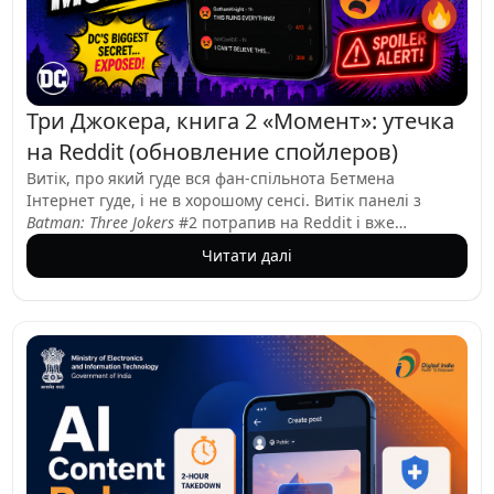
Три Джокера, книга 2 «Момент»: утечка
на Reddit (обновление спойлеров)
Витік, про який гуде вся фан-спільнота Бетмена
Інтернет гуде, і не в хорошому сенсі. Витік панелі з
Batman: Three Jokers
#2 потрапив на Reddit і вже
викликає гарячі дебати. Йдеться про момент між
Читати далі
Барбарою Ґордон (Бетґьорл) і Джейсоном Тоддом
(Червоний Ковпак), який сколихнув спільноту
шанувальників Бетмена. Для тих, хто стежив за
розвитком подій, це не було зовсім несподіваним, але
від цього не менш вибуховим.