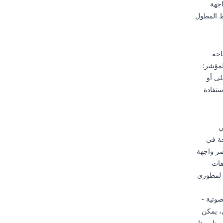
جهة
ط المطول
احة
لمؤشر؛
ى أو
ستفادة
وري على دمج تكنولوجيا Flutter في
جة في
صر واجهة
قات
سة لمطوري
صوتية -
، يمكن
سيناريوهات