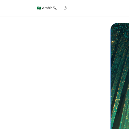
🇸🇦 Arabic