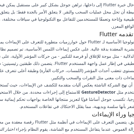
من خلال إدخال خبرة Flutter إلى داخلها، تراهن جوجل بشكل كبير على مستقبل يمكن 
طة أن تحل محل عمليات السحب والنقر. لا يتعلق الأمر بالجدة فقط؛ بل يتعلق
يعية وإتاحة وتعمقًا للمستخدمين للتفاعل مع التكنولوجيا في سياقات مختلفة، 
لواقع المعزز.
ه Flutter
تتمحور التكنولوجيا الأساسية لـ Flutter حول خوارزميات متطورة للتعرف على الإيماء
بشرية المعقدة بدقة عالية. على عكس إيماءات اللمس الأساسية، تم تصميم نظا
لدلالية - مثل موجة للإغلاق أو قرصة للتكبير - من حركات المؤشر الأولية، على 
الإيماءات الطبقي في إطار عمل واجهة المستخدم Flutter. يتضمن ذلك طبقتين رئيس
ستوى تتعقب أحداث المؤشر (اللمسات، حركات الفأرة) وطبقة أعلى تتعرف عل
ماءات ذات معنى مثل النقرات والسحب والتكبير.
أن نهج الشركة الناشئة يعكس آليات متقدمة للكشف عن الإيماءات، حيث تُستخ
تخدم مثل
GestureDetector
للاستماع إلى إجراءات محددة. من خلال الاستحو
وجيا، تكتسب جوجل أساسًا قويًا لتعزيز منتجاتها الخاصة بواجهات تحكم إيمائية 
عر بأنها سلسة وبديهية، مما يقلل الاحتكاك في تفاعلات المستخدم.
يا وراء الإيماءات
بالغوص أعمق، يتضمن التعرف على الإيماءات في أنظمة مثل Flutter رقصة 
الة الغموض. عندما يتفاعل المستخدم مع الشاشة، يقوم النظام بإجراء
اختبار ال