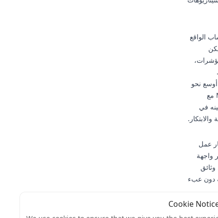
اب الواقع
مكن
المؤشرات،
أوسع نحو
واجهات مستخدم أكثر طبيعية. لقد استكشف منافسون مثل Apple مع LiDAR و Microsoft مع
ينه في
ار عمل
اصر واجهة
وثائق
ية دون عبء
إنتاجية
غرفة،