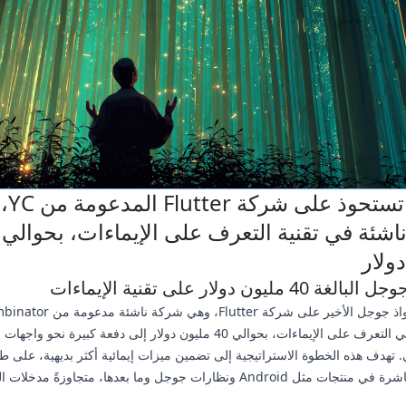
جوجل تست
ولار
4 مليون دولار على تقنية الإيماءات
يشير استحواذ جوجل الأخير على شركة Flutter، وهي ش
متخصصة في التعرف على الإيماءات، بحوالي 40 مليون دولار إلى دفعة كبيرة نح
ي. تهدف هذه الخطوة الاستراتيجية إلى تضمين ميزات إيمائية أكثر بديهية، على ط
Kinect، مباشرة في منتجات مثل Android ونظارات جوجل وما بعدها، متجاوزةً مدخ