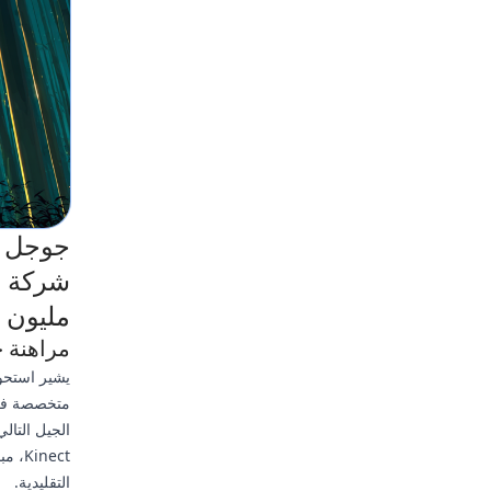
مليون د
مراهنة جوجل البالغة 0
الجيل التال
التقليدية.