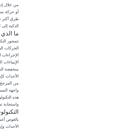
أو حركة بسي
طرق أكثر طب
الذكية إلى ا
ما الذي تقدم
الحركات ال
الإجراءات ا
منخفضة الم
الأحداث كإي
من المرجح 
واجهة المس
هذه التكنول
واستجابة تش
التكنولوج
الأحداث وإز