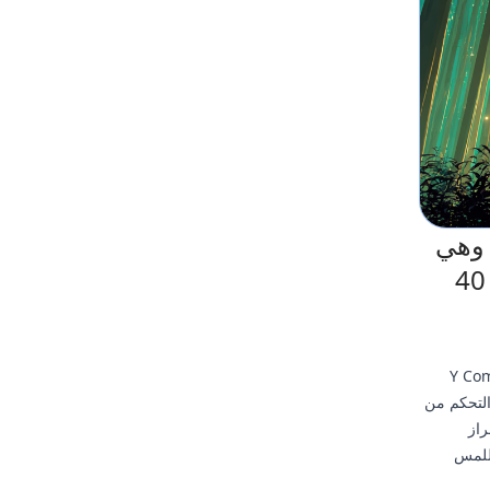
حوذ على شركة Flutter المدعومة من YC، وهي
شركة ناشئة في تقنية التعرف على الإيماءات، بحوالي 40
ركة ناشئة مدعومة من Y Combinator
و واجهات التحكم من
راز
لات اللمس