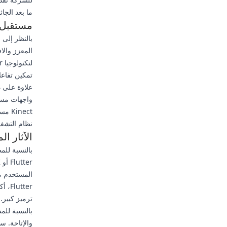
ما بعد الجا
مستقبل ا
بالنظر إلى 
المعزز والا
تمكين تفاعلا
علاوة على ذ
nect
نظام التشغيل المحمول ال
الآثار ا
بالنسبة للم
المستخدم 
tter
ترميز كبير.
بالنسبة للمس
والإتاحة. س