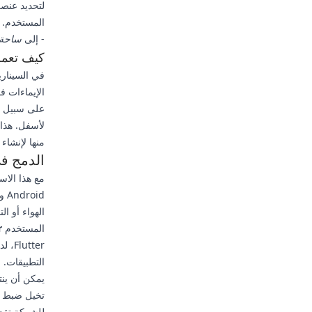
لتحديد عنص
المستخدم. 
- إلى
ساحة 
كيف تعمل
في السينار
الإيماءات ف
على سبيل ا
لأسفل. هذا 
منها لإنشاء
الدمج في
id
الهواء أو ا
المستخدم
r
tter
التطبيقات.
يمكن أن ينت
تخيل ضبط م
للشركة تقدي