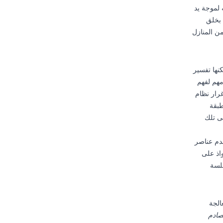
فيه لموجة يد
 بخلق
من المنازل
ات يمكنها تفسير
مهم لفهم
غرار نظام
يتين: طبقة
ى تلك
دم عناصر
اذ على
سلسة
معقدة من معالجة
تصادم