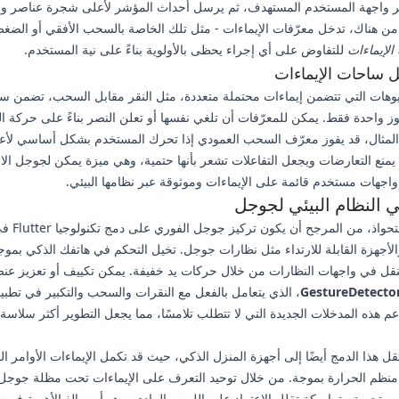
ر واجهة المستخدم المستهدف، ثم يرسل أحداث المؤشر لأعلى شجرة عناصر وا
من هناك، تدخل معرّفات الإيماءات - مثل تلك الخاصة بالسحب الأفقي أو الضغ
الإيماءات
للتفاوض على أي إجراء يحظى بالأولوية بناءً على نية المستخدم.
 ساحات الإيماءات
يوهات التي تتضمن إيماءات محتملة متعددة، مثل النقر مقابل السحب، تضمن س
وز واحدة فقط. يمكن للمعرّفات أن تلغي نفسها أو تعلن النصر بناءً على حركة ا
لمثال، قد يفوز معرّف السحب العمودي إذا تحرك المستخدم بشكل أساسي لأعل
يمنع التعارضات ويجعل التفاعلات تشعر بأنها حتمية، وهي ميزة يمكن لجوجل الا
 واجهات مستخدم قائمة على الإيماءات وموثوقة عبر نظامها البيئي.
 النظام البيئي لجوجل
مع هذا الاستحواذ، من المرجح أن يكون تركيز جوجل الف
Andro والأجهزة القابلة للارتداء مثل نظارات جوجل. تخيل التحكم في هاتفك الذكي بمو
لتنقل في واجهات النظارات من خلال حركات يد خفيفة. يمكن تكييف أو تعزيز عن
GestureDetecto
، الذي يتعامل بالفعل مع النقرات والسحب والتكبير في تطبي
Flu، لدعم هذه المدخلات الجديدة التي لا تتطلب تلامسًا، مما يجعل التطوير أكثر سلا
قل هذا الدمج أيضًا إلى أجهزة المنزل الذكي، حيث قد تكمل الإيماءات الأوامر ال
نظم الحرارة بموجة. من خلال توحيد التعرف على الإيماءات تحت مظلة جوجل
م تجربة متماسكة تقلل الاعتماد على اللمس المادي، وهو أمر بالغ الأهمية في 