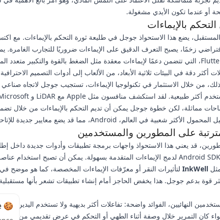
ئحة أو عندما تكون الأيدي مشغولة.
لتحكم بالإيماءات
المستقبل، يضع هذا الاستحواذ جوجل في طليعة ثورة التحكم بالإيماءات. مع اكتس
فتراضي زخمًا، يصبح التعرف الدقيق على الإيماءات ضروريًا للتجارب الغامرة. ي
لتكنولوجيا Flutter، التي تتضمن دعمًا لإيماءات معقدة مثل الضغط بالقوة والتكبير متعدد 
ت أكثر دقة في البيئات ثلاثية الأبعاد، من الألعاب إلى أدوات التصميم الاحترافية.
لك، من خلال الاستثمار في تكنولوجيا الإيماءات، تستجيب جوجل لاتجاه صناعي 
Ki مساحات مماثلة، لكن خطوة جوجل يمكن أن تديم التحكم بالإيماءات من خلال تضم
أكثر شعبية في العالم، Android، مما قد يضع معايير جديدة للإتاحة والابتكار.
لمترتبة على المطورين والمستخدمين
طورين، قد يعني هذا الاستحواذ واجهات برمجة تطبيقات وأدوات جديدة داخل إط
Flutter أو Android SDK لدمج الإيماءات المتقدمة بسهولة. يمكن أن تصبح استخدام عن
مثل
InkWell
لتأثيرات النقر أو معرّفات الإيماءات المخصصة، كما هو موضح في 
Flu، أكثر قوة بدعم جوجل. هذا يخفض الحاجز أمام إنشاء تطبيقات تشعر بأنها مستقبل
تخدمين النهائيين، الفوائد واضحة: تفاعلات أكثر بديهية ولا تستخدم اليدين تعزز ال
🍪 Cookie Notice
واء كان التمرير خلال وصفة أثناء الطهي أو التحكم في عرض تقديمي من عبر ال