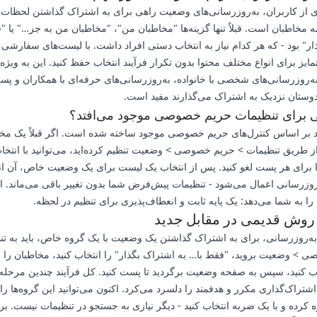
ی از کاربران، به‌روزرسانی‌های وضعیت راهی برای به اشتراک گذاشتن لحظات 
مخاطبان است. قبلاً تنها گزینه‌ها "مخاطبان من"، "مخاطبان من به جز…" یا "
ر" بود - که هر کدام نیاز به انتخاب دستی افراد داشت. با لیست‌های سفارشی، 
ایز برای انواع مختلف محتوا بدون تکرار فرآیند انتخاب حفظ کنید. این به ویژه
‌روزرسانی‌های شخصی با خانواده، به‌روزرسانی‌های حرفه‌ای با همکاران و پس
دوستان نزدیک به اشتراک می‌گذارند مفید است.
ی برای تنظیمات حریم خصوصی موجود می‌افتد؟
 بر اساس کنترل‌های حریم خصوصی موجود ساخته شده است. اگر قبلاً یک م
 طریق تنظیمات > حریم خصوصی > وضعیت تنظیم کرده‌اید، می‌توانید با انتخا
 برای هر پست لغو کنید. پس از انتخاب یک لیست برای یک وضعیت خاص، آن ا
روزرسانی اعمال می‌شود - تنظیمات پیش‌فرض شما بدون تغییر باقی می‌ماند. ای
را به شما می‌دهد: یک پایه ثابت و انعطاف‌پذیری برای تنظیم در لحظه.
روش قدیمی در مقابل جدید
به‌روزرسانی، برای به اشتراک گذاشتن یک وضعیت با یک گروه خاص، باید به تن
 > وضعیت بروید، "فقط با… به اشتراک بگذار" را انتخاب کنید، مخاطبان را
ب کنید، سپس به صفحه وضعیت برگردید تا پست کنید. کل فرآیند چندین مرحل
شتراک‌گذاری مکرر و هدفمند را دلسرد می‌کرد. اکنون می‌توانید این گروه‌ها را 
کرده و با یک ضربه انتخاب کنید - دیگر نیازی به جستجو در تنظیمات نیست. بر