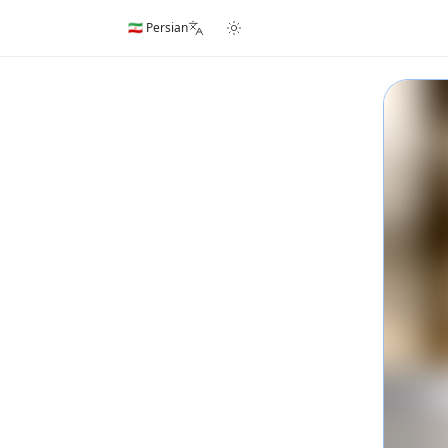
🇮🇷 Persian