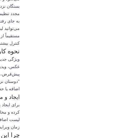
بستگان نزدی
مجدد تنظیما
به جای رفت
می‌توانید ل
مستقیماً از
کنترل بیشت
نحوه کار
ویژگی جدید
عکس، ویدیو
پیش‌فرض، ی
"دوستان نزد
اضافه یا حذ
ایجاد و م
برای ایجاد
کرده و مخاط
لیست اضافه 
زمان ویرایش
چرا این