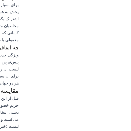
برای بسیار
پخش به همه 
اشتراک بگذا
مخاطبان متم
کسانی که به
معمولی با 
چه اتفاق
ویژگی جدید
پیش‌فرض از
لیست آن را
برای آن به‌
هر دو جهان 
مقایسه 
قبل از این 
حریم خصوصی
دستی انتخا
می‌کشید و ا
لیست ذخیره 