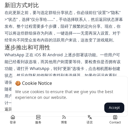
新旧方式对比
在此更新之前，要与选定群组分享状态，你必须前往“设置”>“隐私”
>“状态”，选择“仅分享给……”，手动选择联系人，然后返回状态屏幕
发布。整个过程需要多个步骤，阻碍了频繁的定向分享。现在，你
可以将这些群组保存为列表，一键选择——无需再深入设置。对于
经常向不同受众发布内容的活跃用户来说，这改变了游戏规则。
逐步推出和可用性
WhatsApp 正在 iOS 和 Android 上逐步部署该功能。一些用户可
能已经看到该选项，而其他用户则需要等待。要检查你是否拥有该
功能，请打开 WhatsApp，转到“更新”选项卡，点击相机图标创建
状态，然后在隐私控件附近查找列表选择器。如果你还没有看到，
请保持应用更新——预计未来几周内将继续推出。
🍪 Cookie Notice
随着 Meta 继续完善其隐私工具，状态可见性列表等功能显示出向
We use cookies to ensure that we give you the best
用户提供更精细内容控制的明显转变。这不仅仅是便利——而是设
experience on our website.
计一个尊重我们与生活中不同人联系方式的平台。
Accept
返回
登录
服务
博客
语言
Contact