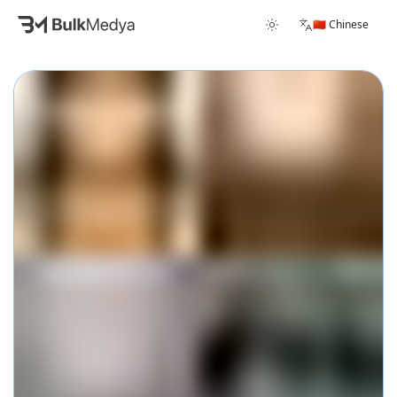
🇨🇳 Chinese