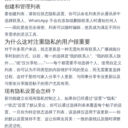
创建和管理列表
要创建列表，请前往状态隐私设置。你可以命名列表并从通讯录中
选择联系人。WhatsApp 不会在添加或删除联系人时通知任何人
——因此更改完全保密。列表可以随时编辑，使其成为满足不同分
享需求的灵活工具。
为什么这对注重隐私的用户很重要
对于许多用户来说，状态更新是一种无需向所有联系人广播就能分
享时刻的方式。以前，唯一的选择是“我的联系人”、“我的联系人除
外……”或“仅分享给……”——每个都需要手动选择个人。使用自定义
列表，你可以为不同类型的内容维护不同的受众，而无需重复选择
过程。这对于那些与家人分享个人更新、与同事分享专业更新以及
与密友分享随意帖子的用户尤其有用。
现有隐私设置会怎样？
新功能建立在现有隐私控制之上。如果你已经通过“设置”>“隐私”
>“状态”设置了默认受众，你可以通过选择列表来覆盖每个帖子的设
置。一旦你为特定状态选择了列表，该选择仅适用于该更新——你
的默认设置保持不变。这让你两全其美：一致的基线以及随时调整
的灵活性。