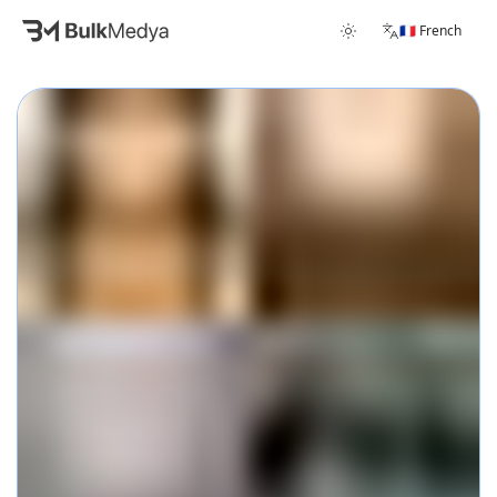
🇫🇷 French