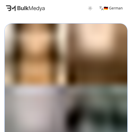
🇩🇪 German