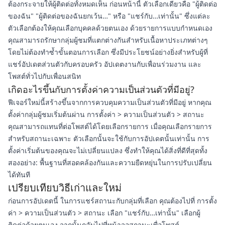
ต้องกระจายให้ผู้ติดต่อทั้งหมดเห็น ก่อนหน้านี้ ตัวเลือกเดียวคือ "ผู้ติดต่อ
ของฉัน" "ผู้ติดต่อของฉันยกเว้น…" หรือ "แชร์กับ…เท่านั้น" ซึ่งแต่ละ
ตัวเลือกต้องให้คุณเลือกบุคคลด้วยตนเอง ด้วยรายการแบบกำหนดเอง
คุณสามารถรักษากลุ่มผู้ชมที่แตกต่างกันสำหรับเนื้อหาประเภทต่างๆ
โดยไม่ต้องทำซ้ำขั้นตอนการเลือก ซึ่งมีประโยชน์อย่างยิ่งสำหรับผู้ที่
แชร์อัปเดตส่วนตัวกับครอบครัว อัปเดตงานกับเพื่อนร่วมงาน และ
โพสต์ทั่วไปกับเพื่อนสนิท
เกิดอะไรขึ้นกับการตั้งค่าความเป็นส่วนตัวที่มีอยู่?
ฟีเจอร์ใหม่นี้สร้างขึ้นจากการควบคุมความเป็นส่วนตัวที่มีอยู่ หากคุณ
ตั้งค่ากลุ่มผู้ชมเริ่มต้นผ่าน การตั้งค่า > ความเป็นส่วนตัว > สถานะ
คุณสามารถแทนที่ต่อโพสต์ได้โดยเลือกรายการ เมื่อคุณเลือกรายการ
สำหรับสถานะเฉพาะ ตัวเลือกนั้นจะใช้กับการอัปเดตนั้นเท่านั้น การ
ตั้งค่าเริ่มต้นของคุณจะไม่เปลี่ยนแปลง ซึ่งทำให้คุณได้สิ่งที่ดีที่สุดทั้ง
สองอย่าง: พื้นฐานที่สอดคล้องกันและความยืดหยุ่นในการปรับเปลี่ยน
ได้ทันที
เปรียบเทียบวิธีเก่าและใหม่
ก่อนการอัปเดตนี้ ในการแชร์สถานะกับกลุ่มที่เลือก คุณต้องไปที่ การตั้ง
ค่า > ความเป็นส่วนตัว > สถานะ เลือก "แชร์กับ…เท่านั้น" เลือกผู้
ติดต่อด้วยตนเอง จากนั้นกลับไปที่หน้าจอสถานะเพื่อโพสต์