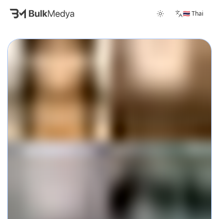
🇹🇭 Thai