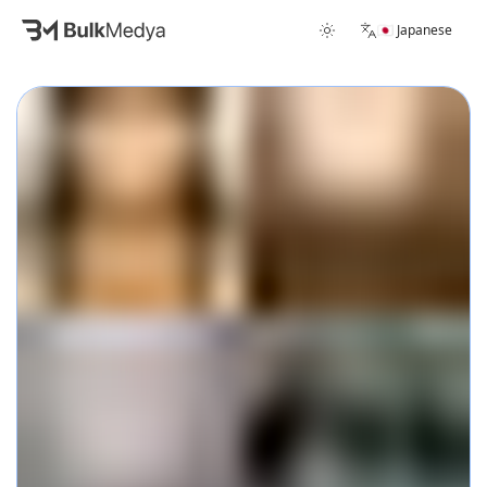
🇯🇵 Japanese