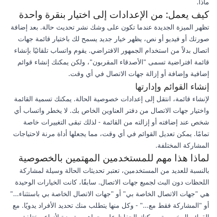
ماذا.
كيف يعمل: من الإعدادات إلى اختيار بنقرة واحدة
تظهر الميزة الجديدة عندما تكون على وشك نشر تحديث حالة. بعد إضافة
صورتك أو فيديو أو نص، يظهر خيار جديد يسمح لك باختيار قائمة جهات
اتصال بدلاً من استخدام الجمهور الافتراضي. يقوم واتساب تلقائيًا بإنشاء
قائمة افتراضية تسمى "الأصدقاء المقربون"، ولكن يمكنك إنشاء قوائم
إضافية وإضافة أو إزالة جهات الاتصال في أي وقت.
إنشاء القوائم وإدارتها
لإنشاء قائمة، انتقل إلى إعدادات خصوصية الحالة. يمكنك تسمية القائمة
واختيار جهات الاتصال من دفتر العناوين الخاص بك. لا يخطر واتساب أي
شخص عند إضافته أو إزالته من القائمة - لذلك تبقى التغييرات خاصة
تمامًا. يمكن تعديل القوائم في أي وقت، مما يجعلها أداة مرنة لاحتياجات
المشاركة المختلفة.
لماذا هذا مهم للمستخدمين المهتمين بالخصوصية
بالنسبة للعديد من المستخدمين، تعتبر تحديثات الحالة وسيلة لمشاركة
اللحظات دون البث لجميع جهات الاتصال. سابقًا، كانت الخيارات الوحيدة
هي "جهات الاتصال الخاصة بي" أو "جهات الاتصال الخاصة بي باستثناء..."
أو "المشاركة فقط مع..." - وكل منها يتطلب منك تحديد الأفراد يدويًا. مع
القوائم المخصصة، يمكنك الحفاظ على جماهير متميزة لأنواع مختلفة من