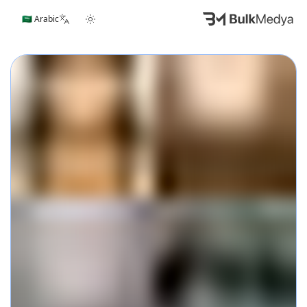
🇸🇦 Arabic