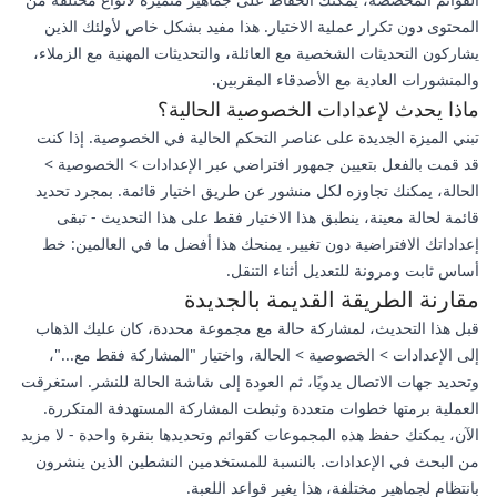
المحتوى دون تكرار عملية الاختيار. هذا مفيد بشكل خاص لأولئك الذين
يشاركون التحديثات الشخصية مع العائلة، والتحديثات المهنية مع الزملاء،
والمنشورات العادية مع الأصدقاء المقربين.
ماذا يحدث لإعدادات الخصوصية الحالية؟
تبني الميزة الجديدة على عناصر التحكم الحالية في الخصوصية. إذا كنت
قد قمت بالفعل بتعيين جمهور افتراضي عبر الإعدادات > الخصوصية >
الحالة، يمكنك تجاوزه لكل منشور عن طريق اختيار قائمة. بمجرد تحديد
قائمة لحالة معينة، ينطبق هذا الاختيار فقط على هذا التحديث - تبقى
إعداداتك الافتراضية دون تغيير. يمنحك هذا أفضل ما في العالمين: خط
أساس ثابت ومرونة للتعديل أثناء التنقل.
مقارنة الطريقة القديمة بالجديدة
قبل هذا التحديث، لمشاركة حالة مع مجموعة محددة، كان عليك الذهاب
إلى الإعدادات > الخصوصية > الحالة، واختيار "المشاركة فقط مع..."،
وتحديد جهات الاتصال يدويًا، ثم العودة إلى شاشة الحالة للنشر. استغرقت
العملية برمتها خطوات متعددة وثبطت المشاركة المستهدفة المتكررة.
الآن، يمكنك حفظ هذه المجموعات كقوائم وتحديدها بنقرة واحدة - لا مزيد
من البحث في الإعدادات. بالنسبة للمستخدمين النشطين الذين ينشرون
بانتظام لجماهير مختلفة، هذا يغير قواعد اللعبة.