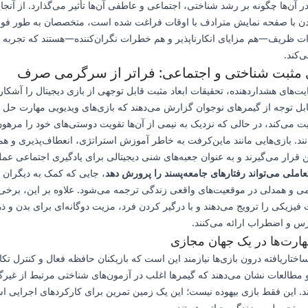
آن‌ها چگونه بر رشد شناختی، اجتماعی و عاطفی آن‌ها تأثیر می‌گذارد. از آنجا
ن با صفحه نمایش مترادف با اوقات فراغت شده است، متخصصان به طور فور
ت ظریف—هم مزایای انکارناپذیر و هم خطرات نگران‌کننده—هستند که تجربه 
‌کند.
ی مثبت شناختی و اجتماعی: فراتر از سرگرمی صرف
ت‌های هشداردهنده، تحقیقات ابعاد مثبت قابل توجهی از بازی دیجیتال را آشکار 
قابل توجه از گیمرهای نوجوان گزارش می‌دهند که بازی‌های ویدیویی مهارت حل 
ویت می‌کند، در حالی که نزدیک به نیمی از آن‌ها تقویت دوستی‌های خود را مرهو
ند. بازی‌هایی مانند ماین‌کرفت به خاطر آموزش استراتژی، انعطاف‌پذیری و ه
قرار می‌گیرند و به عنوان جعبه‌های شنی دیجیتالی برای یادگیری اجتماعی عمل
املی می‌تواند رفتارهای جامعه‌پسند را پرورش دهد
، جایی که کمک به دیگران د
یمی و همدلی در موقعیت‌های واقعی زندگی ترجمه می‌شود. علاوه بر این، برخی 
یزیکی را ترویج می‌دهند و با درگیر کردن فرد، مزیت دوگانه‌ای برای بدن و ذه
 و اضطراب ارائه می‌کنند.
ارت‌ها در یک جهان مجازی
ختاریافته درون بازی‌ها نیازمند این است که بازیکنان حافظه فعال و کنترل تکان
و مطالعات نشان می‌دهند که گیمرها اغلب در آزمون‌های شناختی مرتبط از غیرگی
د. این فقط بازی بیهوده نیست؛ این یک زمین تمرین برای کارکردهای اجرایی 
ت تحصیلی و زندگی حیاتی هستند.