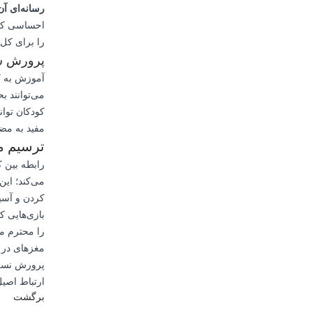
رسانه‌ای آن‌
احساسی که ب
را برای کل 
پرورش سو
آموزش به کو
می‌توانند ب
کودکان توان
مفید به مض
ترسیم مس
رابطه بین ک
می‌کند؛ ای
کردن و آسی
بازی‌هایی ک
را محترم می
مغزهای در 
پرورش نسلی 
ارتباط اصیل
برگشت