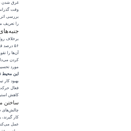
غرق شدن در 
وقت گذراند
بررسی اثرا
را تعریف می
جنبه‌ها
برخلاف روای
۵۶ درصد 
آن‌ها را تق
کردن می‌دان
مورد تحسین 
این محیط تع
بهبود کار ت
فعال حرکت ف
کاهش استرس
ساختن مه
چالش‌های سا
کار گیرند، 
عمل می‌کنن
برای موفقی