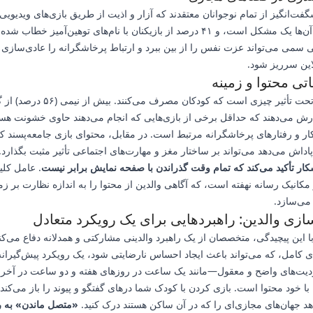
شگفت‌انگیز از تمام نوجوانان معتقدند که آزار و اذیت از طریق بازی‌های ویدیویی
گروه سنی آن‌ها یک مشکل است، و ۴۱ درصد از بازیکنان با نام‌های توهین‌آمیز خطاب ش
ی سمی می‌تواند عزت نفس را از بین ببرد و ارتباط پرخاشگرانه را عادی‌سازی ک
این سرریز شود.
ی محتوا و زمینه
تأثیر عمیقاً تحت تأثیر چیزی است که کودکان مصرف می‌ک
رش می‌دهند که حداقل برخی از بازی‌هایی که انجام می‌دهند حاوی خشونت هستن
ار و رفتارهای پرخاشگرانه مرتبط است. در مقابل، محتوای بازی جامعه‌پسند ک
اداش می‌دهد می‌تواند بر ساختار مغز و مهارت‌های اجتماعی تأثیر مثبت بگذارد.
ار تأکید می‌کند که تمام وقت گذراندن با صفحه نمایش برابر نیست
. عامل کلی
مکانیک رسانه نهفته است، که آگاهی والدین از محتوا را به اندازه نظارت بر 
می‌سازد.
ازی والدین: راهبردهایی برای یک رویکرد متعادل
ا این پیچیدگی، متخصصان از یک راهبرد والدینی مشارکتی و همدلانه دفاع می‌کنن
ی کامل، که می‌تواند باعث ایجاد احساس نارضایتی شود، یک رویکرد پیش‌گیران
دیت‌های واضح و معقول—مانند یک ساعت در روزهای هفته و دو ساعت در آخر
ا خود محتوا است. بازی کردن با کودک شما درهای گفتگو و پیوند را باز می‌کند 
د جهان‌های مجازی‌ای را که در آن ساکن هستند درک کنید.
«متصل ماندن» به ر