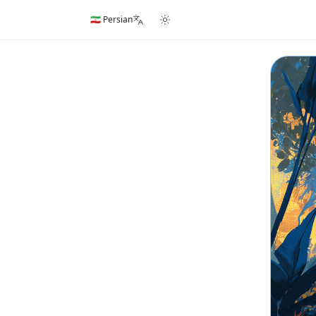
🇮🇷 Persian