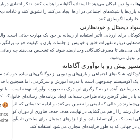
ها
به والدین امکان می‌دهد تا استفاده آگاهانه را هدایت کنند، تفکر انتقادی دربار
ازی‌ها یا شبکه‌های اجتماعی در آن‌ها ایجاد می‌کنند را تشویق کنند و عادات دیج
خانواده الگوسازی کنند.
اد دیجیتال و خودنظارتی
دکان برای ارزیابی تأثیر استفاده از رسانه بر خود یک مهارت حیاتی است. وال
حث‌هایی درباره تغییرات خلق و خو پس از جلسات بازی یا کیفیت خواب برانگیزند
ایی می‌دهند تا مصرف‌کنندگانی وجدان‌مند شوند که تشخیص می‌دهند چه زمانی 
ر تبدیل می‌شود.
یر پیش رو با نوآوری آگاهانه
ودکان، شبکه‌های اجتماعی و بازی‌های ویدیویی از دوگانگی‌های ساده خوب/بد 
ن یک اکوسیستم چندوجهی است با قدرت آموزش و سرگرمی، اما همچنین با قد
ب رساندن. آینده در به کارگیری این درک به صورت نوآورانه نهفته است—با ت
ه با در نظر گرفتن رفاه طراحی شده‌اند، ایجاد برنامه‌های رسانه‌ای خانوادگی ک
‌شمارند در حالی که ایمنی را تضمین می‌کنند، و ادامه تحقیقاتی که اثرات ظر
🍪 Cookie Notice
حال رشد را از هم می‌گشاید. در نهایت، هدف حذف فناوری از دوران کودکی نی
ence
است که بر آن تسلط یابد، و از ابزارهای دیجیتال برای ساختن تاب‌آوری، خلا
site.
 در جهانی که به طور فزاینده‌ای مجازی می‌شود استفاده کند.