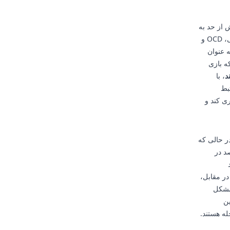
 از حد به
طور جدایی‌ناپذیری با مجموعه‌ای از مسائل سلامت روان، از جمله افزایش علائم افسردگی، OCD و
ی مانند همه‌گیری کووید-۱۹. خواب به عنوان
کنند که بازی
د
، با
بط
ری کند و
ر حالی که
بیشتر احتمال دارد که خود را گیمر بدانند (۶۲ درصد در
در مقابل،
 مشکل
ین
ه هستند.