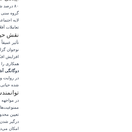
۸۰ درصد 
لایه اجتماع
تعاملات آفل
نقش حیات
نوجوان گزا
افزایش افک
همکاری را پ
دوگانگی آشک
در روایت و 
شده حیاتی 
توانمندس
در مواجهه ب
ممنوعیت‌ها
تعیین محدو
درگیر شدن ب
امکان می‌ده