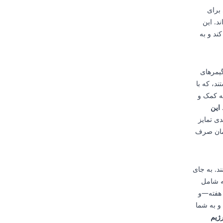
 برای
ده‌اند. این
ند و به
نند. بیش از نیمی (۵۶ درصد) از گیمرهای
د، که با
ه کمک و
این
دی تمایز
زمان صرف
د. به جای
ه شامل
 هفته—و
و به شما
ژیم