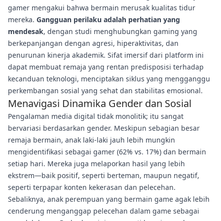
gamer mengakui bahwa bermain merusak kualitas tidur
mereka.
Gangguan perilaku adalah perhatian yang
mendesak
, dengan studi menghubungkan gaming yang
berkepanjangan dengan agresi, hiperaktivitas, dan
penurunan kinerja akademik. Sifat imersif dari platform ini
dapat membuat remaja yang rentan predisposisi terhadap
kecanduan teknologi, menciptakan siklus yang mengganggu
perkembangan sosial yang sehat dan stabilitas emosional.
Menavigasi Dinamika Gender dan Sosial
Pengalaman media digital tidak monolitik; itu sangat
bervariasi berdasarkan gender. Meskipun sebagian besar
remaja bermain, anak laki-laki jauh lebih mungkin
mengidentifikasi sebagai gamer (62% vs. 17%) dan bermain
setiap hari. Mereka juga melaporkan hasil yang lebih
ekstrem—baik positif, seperti berteman, maupun negatif,
seperti terpapar konten kekerasan dan pelecehan.
Sebaliknya, anak perempuan yang bermain game agak lebih
cenderung menganggap pelecehan dalam game sebagai