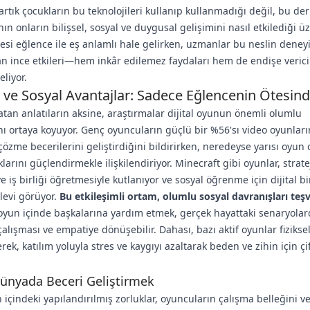
artık çocukların bu teknolojileri kullanıp kullanmadığı değil, bu der
ın onların bilişsel, sosyal ve duygusal gelişimini nasıl etkilediği ü
esi eğlence ile eş anlamlı hale gelirken, uzmanlar bu neslin deney
n ince etkileri—hem inkâr edilemez faydaları hem de endişe verici
eliyor.
el ve Sosyal Avantajlar: Sadece Eğlencenin Ötesin
atan anlatıların aksine, araştırmalar dijital oyunun önemli olumlu
nı ortaya koyuyor. Genç oyuncuların güçlü bir %56'sı video oyunları
özme becerilerini geliştirdiğini bildirirken, neredeyse yarısı oyun
larını güçlendirmekle ilişkilendiriyor. Minecraft gibi oyunlar, stratej
ve iş birliği öğretmesiyle kutlanıyor ve sosyal öğrenme için dijital b
levi görüyor.
Bu etkileşimli ortam, olumlu sosyal davranışları teş
 oyun içinde başkalarına yardım etmek, gerçek hayattaki senaryola
 çalışması ve empatiye dönüşebilir. Dahası, bazı aktif oyunlar fizikse
rek, katılım yoluyla stres ve kaygıyı azaltarak beden ve zihin için çi
ünyada Beceri Geliştirmek
 içindeki yapılandırılmış zorluklar, oyuncuların çalışma belleğini v