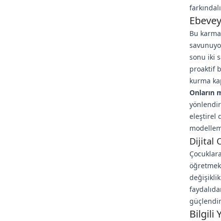
farkındal
Ebeveyn
Bu karmaş
savunuyor
sonu iki 
proaktif 
kurma kap
Onların 
yönlendir
eleştirel 
modelleme
Dijital
Çocuklara
öğretmek 
değişikli
faydalıda
güçlendire
Bilgili