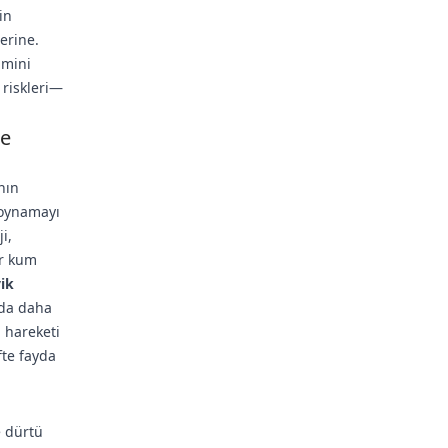
in
zerine.
imini
 riskleri—
de
nın
 oynamayı
i,
ir kum
vik
rda daha
l hareketi
fte fayda
e dürtü