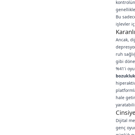
kontrolün
genellikl
Bu sadece
işlevler i
Karanlı
Ancak, dij
depresyon
ruh sağlı
gibi döne
%41'i oyu
bozuklukl
hiperakti
platforml
hale getir
yaratabili
Cinsiy
Dijital m
genç oyun
günlük oy