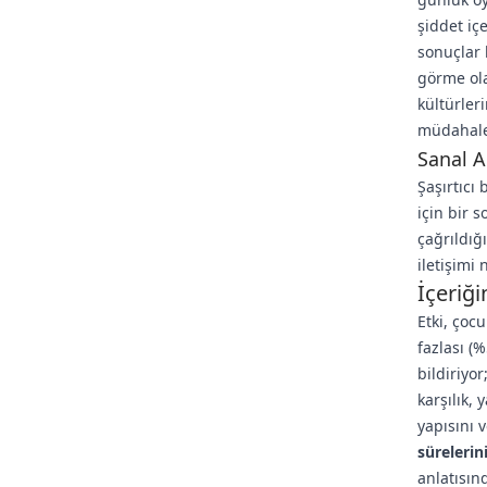
şiddet iç
sonuçlar b
görme olas
kültürleri
müdahale 
Sanal A
Şaşırtıcı
için bir 
çağrıldığ
iletişimi 
İçeriği
Etki, çoc
fazlası (
bildiriyo
karşılık,
yapısını 
sürelerin
anlatısın