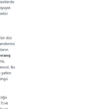
 testlerde
oyuyor.
etici
bir dizi
 pandemisi
ların
vranış
ık,
mevcut. Bu
 yatkın
döngü
 Çoğu
7) ve
lu ve