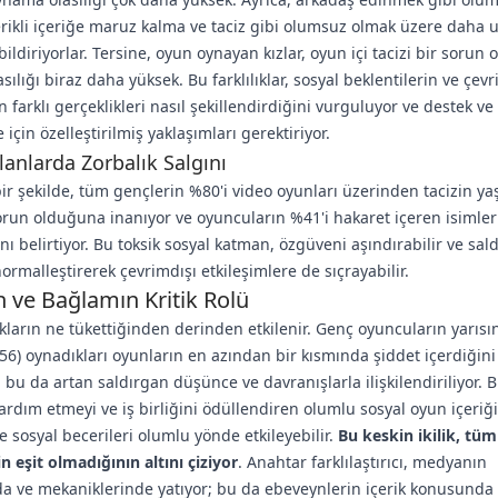
erikli içeriğe maruz kalma ve taciz gibi olumsuz olmak üzere daha 
ildiriyorlar. Tersine, oyun oynayan kızlar, oyun içi tacizi bir sorun 
ılığı biraz daha yüksek. Bu farklılıklar, sosyal beklentilerin ve çevr
n farklı gerçeklikleri nasıl şekillendirdiğini vurguluyor ve destek ve
için özelleştirilmiş yaklaşımları gerektiriyor.
lanlarda Zorbalık Salgını
 bir şekilde, tüm gençlerin %80'i video oyunları üzerinden tacizin y
sorun olduğuna inanıyor ve oyuncuların %41'i hakaret içeren isimler
ını belirtiyor. Bu toksik sosyal katman, özgüveni aşındırabilir ve sal
normalleştirerek çevrimdışı etkileşimlere de sıçrayabilir.
n ve Bağlamın Kritik Rolü
ukların ne tükettiğinden derinden etkilenir. Genç oyuncuların yarıs
%56) oynadıkları oyunların en azından bir kısmında şiddet içerdiğini
r; bu da artan saldırgan düşünce ve davranışlarla ilişkilendiriliyor. 
 yardım etmeyi ve iş birliğini ödüllendiren olumlu sosyal oyun içeriği
ve sosyal becerileri olumlu yönde etkileyebilir.
Bu keskin ikilik, tü
in eşit olmadığının altını çiziyor
. Anahtar farklılaştırıcı, medyanın
da ve mekaniklerinde yatıyor; bu da ebeveynlerin içerik konusunda