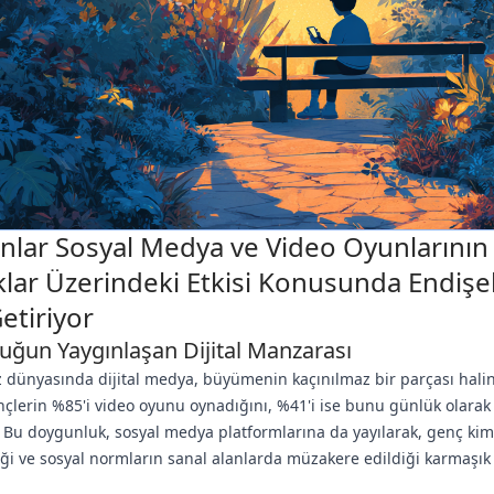
lar Sosyal Medya ve Video Oyunlarının
lar Üzerindeki Etkisi Konusunda Endişel
etiriyor
uğun Yaygınlaşan Dijital Manzarası
ünyasında dijital medya, büyümenin kaçınılmaz bir parçası halin
nçlerin %85'i video oyunu oynadığını, %41'i ise bunu günlük olarak 
r. Bu doygunluk, sosyal medya platformlarına da yayılarak, genç kiml
iği ve sosyal normların sanal alanlarda müzakere edildiği karmaşık