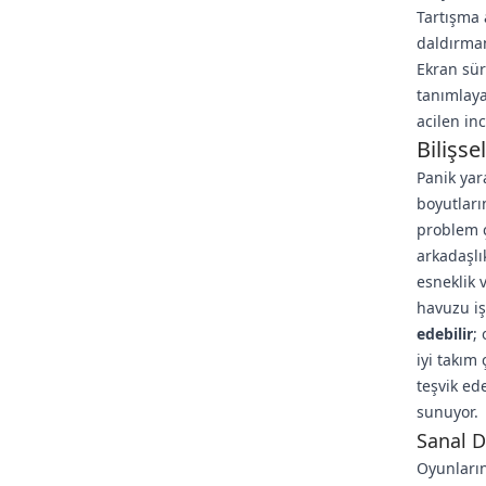
Tartışma 
daldırman
Ekran sür
tanımlaya
acilen inc
Bilişs
Panik yar
boyutları
problem ç
arkadaşlık
esneklik 
havuzu iş
edebilir
;
iyi takım
teşvik ede
sunuyor.
Sanal D
Oyunların