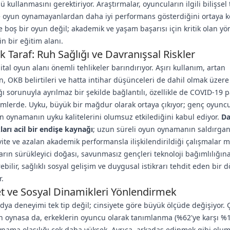
ü kullanmasını gerektiriyor. Araştırmalar, oyuncuların ilgili bilişsel
e oyun oynamayanlardan daha iyi performans gösterdiğini ortaya k
 boş bir oyun değil; akademik ve yaşam başarısı için kritik olan yön
çin bir eğitim alanı.
k Taraf: Ruh Sağlığı ve Davranışsal Riskler
ital oyun alanı önemli tehlikeler barındırıyor. Aşırı kullanım, artan
, OKB belirtileri ve hatta intihar düşünceleri de dahil olmak üzere 
ğı sorunuyla ayrılmaz bir şekilde bağlantılı, özellikle de COVID-19
mlerde. Uyku, büyük bir mağdur olarak ortaya çıkıyor; genç oyuncu
n oynamanın uyku kalitelerini olumsuz etkilediğini kabul ediyor.
Da
arı acil bir endişe kaynağı
; uzun süreli oyun oynamanın saldırganl
vite ve azalan akademik performansla ilişkilendirildiği çalışmalar 
arın sürükleyici doğası, savunmasız gençleri teknoloji bağımlılığına
ebilir, sağlıklı sosyal gelişim ve duygusal istikrarı tehdit eden bir 
r.
et ve Sosyal Dinamikleri Yönlendirmek
edya deneyimi tek tip değil; cinsiyete göre büyük ölçüde değişiyor.
 oynasa da, erkeklerin oyuncu olarak tanımlanma (%62'ye karşı %1
nama olasılığı çok daha yüksek. Ayrıca, arkadaş edinmek gibi olum