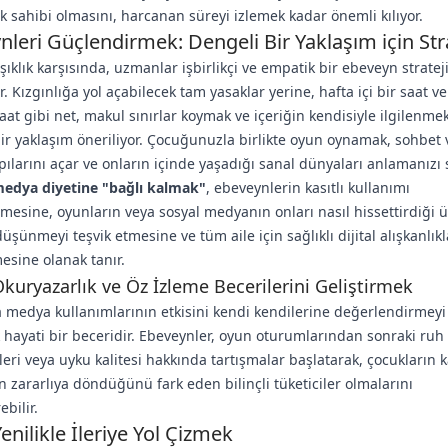
ık sahibi olmasını, harcanan süreyi izlemek kadar önemli kılıyor.
leri Güçlendirmek: Dengeli Bir Yaklaşım için Stra
ıklık karşısında, uzmanlar işbirlikçi ve empatik bir ebeveyn strateji
. Kızgınlığa yol açabilecek tam yasaklar yerine, hafta içi bir saat ve
saat gibi net, makul sınırlar koymak ve içeriğin kendisiyle ilgilenmek
bir yaklaşım öneriliyor. Çocuğunuzla birlikte oyun oynamak, sohbet
ılarını açar ve onların içinde yaşadığı sanal dünyaları anlamanızı 
medya diyetine "bağlı kalmak"
, ebeveynlerin kasıtlı kullanımı
mesine, oyunların veya sosyal medyanın onları nasıl hissettirdiği 
düşünmeyi teşvik etmesine ve tüm aile için sağlıklı dijital alışkanlıkl
sine olanak tanır.
 Okuryazarlık ve Öz İzleme Becerilerini Geliştirmek
 medya kullanımlarının etkisini kendi kendilerine değerlendirmeyi
hayati bir beceridir. Ebeveynler, oyun oturumlarından sonraki ruh 
kleri veya uyku kalitesi hakkında tartışmalar başlatarak, çocukların k
n zararlıya döndüğünü fark eden bilinçli tüketiciler olmalarını
bilir.
 Yenilikle İleriye Yol Çizmek