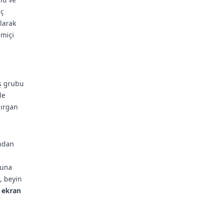
uç
olarak
imiçi
aş grubu
le
dırgan
ından
Buna
, beyin
m ekran