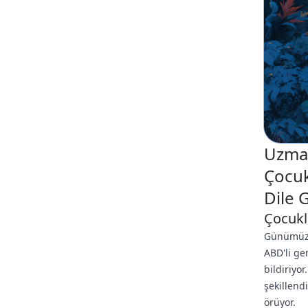
Uzman
Çocuk
Dile G
Çocukl
Günümüz d
ABD'li ge
bildiriyo
şekillend
örüyor.