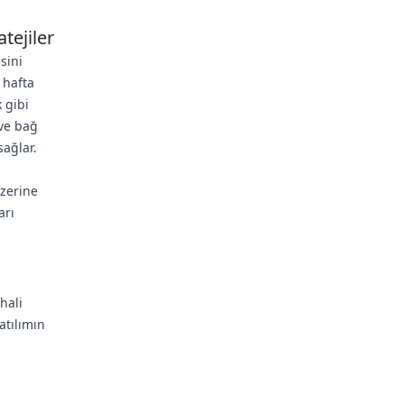
tejiler
sini
 hafta
 gibi
 ve bağ
sağlar.
üzerine
arı
hali
atılımın