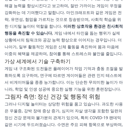
해결 능력을 향상시킨다고 보고하며, 절반 가까이는 게임이 우정을
강화하는 데 기여했다고 말합니다. 마인크래프트와 같은 게임은 전
략, 유연성, 협업을 가르치는 것으로 칭송받으며, 사회적 학습을 위
한 디지털 놀이터 역할을 합니다.
이러한 상호작용 환경은 친사회적
행동을 촉진할 수 있습니다
, 게임 내에서 타인을 돕는 행위가 실제
상황에서의 팀워크와 공감 능력 향상으로 이어지는 경우입니다. 더
나아가, 일부 활동적인 게임은 신체 활동을 촉진하여 몸과 마음에
이중의 혜택을 제공하며, 참여를 통해 스트레스와 불안을 줄입니다.
가상 세계에서 기술 구축하기
게임 내 구조화된 도전들은 플레이어가 작업 기억과 충동 조절을 발
휘하도록 요구하며, 연구에 따르면 게이머들은 관련 인지 테스트에
서 비게이머들을 종종 능가합니다. 이는 단순한 무의미한 놀이가 아
니라, 학업 및 인생 성공에 중요한 실행 기능을 위한 훈련장입니다.
그림자 측면: 정신 건강 및 행동적 위험
그러나 디지털 놀이터는 상당한 위험을 품고 있습니다. 과도한 사용
은 우울증, 강박 장애 증상 증가, 심지어 자살 생각을 포함한 일련의
정신 건강 문제와 불가분의 관계가 있으며, 특히 COVID-19 팬데믹
같은 시기에 두드러졌습니다. 수면은 주요 피해 항목으로 부상하며,