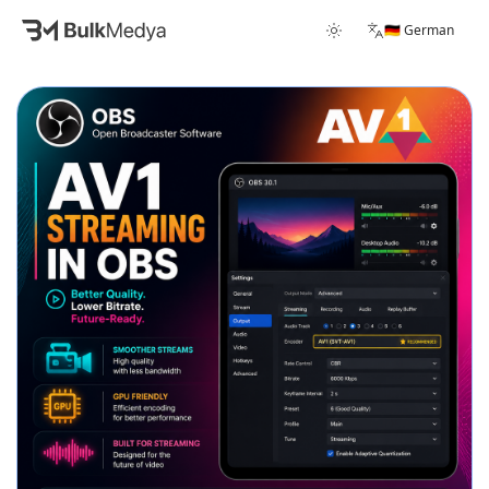
🇩🇪 German