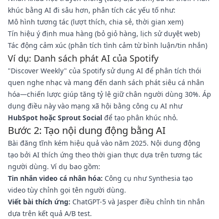
khúc bằng AI đi sâu hơn, phân tích các yếu tố như:
Mô hình tương tác (lượt thích, chia sẻ, thời gian xem)
Tín hiệu ý định mua hàng (bỏ giỏ hàng, lịch sử duyệt web)
Tác động cảm xúc (phân tích tình cảm từ bình luận/tin nhắn)
Ví dụ: Danh sách phát AI của Spotify
"Discover Weekly" của Spotify sử dụng AI để phân tích thói
quen nghe nhạc và mang đến danh sách phát siêu cá nhân
hóa—chiến lược giúp tăng tỷ lệ giữ chân người dùng 30%. Áp
dụng điều này vào mạng xã hội bằng công cụ AI như
HubSpot hoặc Sprout Social
để tạo phân khúc nhỏ.
Bước 2: Tạo nội dung động bằng AI
Bài đăng tĩnh kém hiệu quả vào năm 2025. Nội dung động
tạo bởi AI thích ứng theo thời gian thực dựa trên tương tác
người dùng. Ví dụ bao gồm:
Tin nhắn video cá nhân hóa:
Công cụ như Synthesia tạo
video tùy chỉnh gọi tên người dùng.
Viết bài thích ứng:
ChatGPT-5 và Jasper điều chỉnh tin nhắn
dựa trên kết quả A/B test.