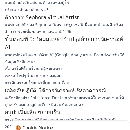
แนะนำผลิตภัณฑ์ตามคำถามของผู้ใช้
ปรับแต่งคำตอบด้วย NLP
ตัวอย่าง: Sephora Virtual Artist
แชทบอท AI ของ Sephora วิเคราะห์รูปเซลฟี่เพื่อแนะนำเฉดสีเครื่อง
สำอาง ช่วยเพิ่มยอดขายออนไลน์ 11%
ขั้นตอนที่ 5: วัดผลและปรับปรุงด้วยการวิเคราะห์
AI
แพลตฟอร์มวิเคราะห์ด้วย AI (Google Analytics 4, Brandwatch) ให้
ข้อมูลเชิงลึกเช่น:
เนื้อหาใดที่โดนใจกลุ่มผู้ชมเฉพาะ
เทรนด์ใหม่ๆ ในสายงานของคุณ
การจัดสรรงบโฆษณาที่เหมาะสมที่สุด
เคล็ดลับปฏิบัติ: ใช้การวิเคราะห์เชิงคาดการณ์
เครื่องมืออย่าง Salesforce Einstein ทำนายเทรนด์ในอนาคต ช่วยให้
คุณปรับแคมเปญก่อนที่การมีส่วนร่วมจะลดลง
สรุป: เริ่มเล็ก ขยายเร็ว
การปรับแต่งด้วย AI คือกุญแจสู่ความสำเร็จบนโซเชียลมีเดียในปี
2025 เริ่มต้นด้วยหนึ่งกลยุทธ์ เช่น เนื้อหาไดนามิกที่สร้างด้วย AI หรือ
🍪 Cookie Notice