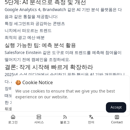
5단계: AI 분석으로 측정 및 개선
Google Analytics 4, Brandwatch 같은 AI 기반 분석 플랫폼은 다
음과 같은 통찰을 제공합니다:
특정 세그먼트와 공감하는 콘텐츠
니치에서 떠오르는 트렌드
최적의 광고 예산 배분
실행 가능한 팁: 예측 분석 활용
Salesforce Einstein 같은 도구로 미래 트렌드를 예측해 참여율이
떨어지기 전에 캠페인을 조정하세요.
결론: 작게 시작해 빠르게 확장하라
2025년 소셜 미디어에서 승리하기 위한 핵심은 AI 기반 개인화입니
다. AI 생성 동적 콘텐츠나 챗봇 같은 한 가지 전략으로 시작한 후 확
🍪 Cookie Notice
장하세요. ChatGPT-5와 MidJourney 같은 도구로 구현이 그 어느
We use cookies to ensure that we give you the best
때보다 쉬워졌습니다.
전략을 혁신할 준비가 되셨나요?
이번 주에
experience on our website.
한 가지 AI 도구를 테스트하고 결과를 확인해보세요!
Accept
뒤로
로그인
서비스
블로그
언어
Contact