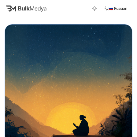
🇷🇺 Russian