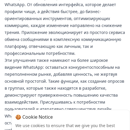
WhatsApp. От обновления интерфейса, которое делает
профили чище, а действия быстрее, до бизнес-
ориентированных инструментов, оптимизирующих
коммерцию, каждое изменение направлено на снижение
трения. Приложение эволюционирует из простого сервиса
обмена сообщениями в комплексную коммуникационную
платформу, отвечающую как личным, так и
профессиональным потребностям.
Эти улучшения также намекают на более широкое
видение WhatsApp: оставаться конкурентоспособным на
переполненном рынке, добавляя ценность, не жертвуя
основной простотой. Такие функции, как создание опросов
в группах, которые также находятся в разработке,
демонстрируют приверженность повышению качества
взаимодействия. Прислушиваясь к потребностям
пользователей и итеративно совершенствуя дизайн,
WhatsApp обеспечивает свое будущее, гарантируя, что он
🍪 Cookie Notice
останется актуальным и полезным, поскольку тренды
We use cookies to ensure that we give you the best
цифровой коммуникации смещаются в сторону более