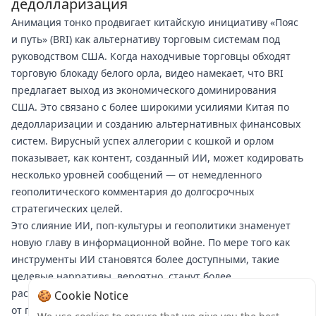
дедолларизация
Анимация тонко продвигает китайскую инициативу «Пояс
и путь» (BRI) как альтернативу торговым системам под
руководством США. Когда находчивые торговцы обходят
торговую блокаду белого орла, видео намекает, что BRI
предлагает выход из экономического доминирования
США. Это связано с более широкими усилиями Китая по
дедолларизации и созданию альтернативных финансовых
систем. Вирусный успех аллегории с кошкой и орлом
показывает, как контент, созданный ИИ, может кодировать
несколько уровней сообщений — от немедленного
геополитического комментария до долгосрочных
стратегических целей.
Это слияние ИИ, поп-культуры и геополитики знаменует
новую главу в информационной войне. По мере того как
инструменты ИИ становятся более доступными, такие
целевые нарративы, вероятно, станут более
распространенными — не только со стороны Китая, но и
🍪 Cookie Notice
от государственных акторов по всему миру. Задача для