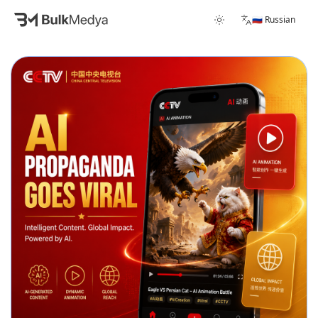
🇷🇺 Russian