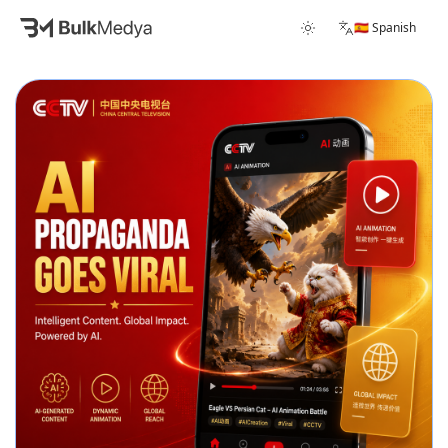
🇪🇸 Spanish