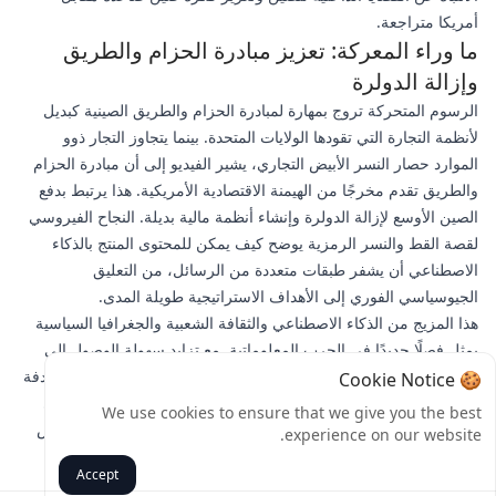
أمريكا متراجعة.
ما وراء المعركة: تعزيز مبادرة الحزام والطريق
وإزالة الدولرة
الرسوم المتحركة تروج بمهارة لمبادرة الحزام والطريق الصينية كبديل
لأنظمة التجارة التي تقودها الولايات المتحدة. بينما يتجاوز التجار ذوو
الموارد حصار النسر الأبيض التجاري، يشير الفيديو إلى أن مبادرة الحزام
والطريق تقدم مخرجًا من الهيمنة الاقتصادية الأمريكية. هذا يرتبط بدفع
الصين الأوسع لإزالة الدولرة وإنشاء أنظمة مالية بديلة. النجاح الفيروسي
لقصة القط والنسر الرمزية يوضح كيف يمكن للمحتوى المنتج بالذكاء
الاصطناعي أن يشفر طبقات متعددة من الرسائل، من التعليق
الجيوسياسي الفوري إلى الأهداف الاستراتيجية طويلة المدى.
هذا المزيج من الذكاء الاصطناعي والثقافة الشعبية والجغرافيا السياسية
يمثل فصلًا جديدًا في الحرب المعلوماتية. مع تزايد سهولة الوصول إلى
أدوات الذكاء الاصطناعي، من المرجح أن تصبح هذه السرديات المستهدفة
🍪 Cookie Notice
أكثر شيوعًا — ليس فقط من الصين، بل من جهات فاعلة حكومية في
We use cookies to ensure that we give you the best
جميع أنحاء العالم. التحدي للجماهير العالمية سيكون التمييز بين القصص
experience on our website.
الإبداعية والدعاية التلاعبية.
Accept
رجوع