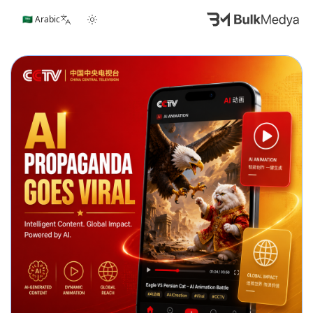
🇸🇦 Arabic