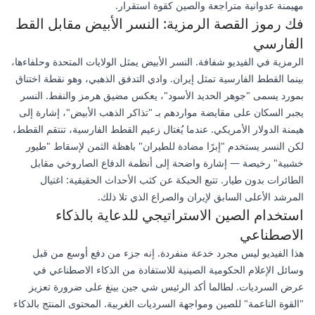
مهيمنة عدوانية متراجعة والصين كقوة استقرار.
فك رموز القصة الرمزية: النسر الأبيض مقابل القط
الفارسي
الرمزية في الفيديو شفافة. النسر الأبيض يمثل الولايات المتحدة وحلفاءها،
بينما القطط الفارسية تمثل إيران. وادي التدفق الذهبي، وهو نقطة اختناق
بمورد يسمى "جوهر الحديد الأسود"، يعكس مضيق هرمز والنفط. النسر
يجبر السكان على مقايضة مواردهم بـ "تذاكر الذهب الأبيض"، إشارة إلى
هيمنة الدولار الأمريكي. عندما يُغتال زعيم القطط الفارسية، تنتقم القطط،
لكن النسر يستخدم "إبرًا مضادة للطيران" باهظة الثمن لإسقاط "طيور
خشبية" رخيصة — إشارة واضحة إلى أنظمة الدفاع الصاروخي مقابل
الطائرات بدون طيار. تتبع الحبكة عن كثب الأحداث الحقيقية: اغتيال
المرشد الأعلى السابق لإيران والصراع الذي تلا ذلك.
استخدام الصين الاستراتيجي للدعاية بالذكاء
الاصطناعي
هذا الفيديو ليس مجرد خدعة منفردة. إنه جزء من دفع أوسع من قبل
وسائل الإعلام الحكومية الصينية للاستفادة من الذكاء الاصطناعي في
عرض السرديات. لطالما أكد الرئيس شي جين بينغ على ضرورة تعزيز
"القوة الناعمة" للصين ومواجهة السرديات الغربية. المحتوى المنتج بالذكاء