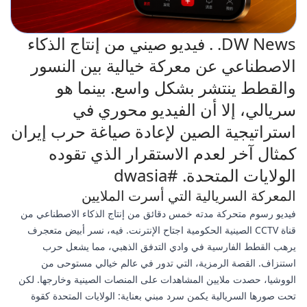
DW News. . فيديو صيني من إنتاج الذكاء
الاصطناعي عن معركة خيالية بين النسور
والقطط ينتشر بشكل واسع. بينما هو
سريالي، إلا أن الفيديو محوري في
استراتيجية الصين لإعادة صياغة حرب إيران
كمثال آخر لعدم الاستقرار الذي تقوده
الولايات المتحدة. #dwasia
المعركة السريالية التي أسرت الملايين
فيديو رسوم متحركة مدته خمس دقائق من إنتاج الذكاء الاصطناعي من
قناة CCTV الصينية الحكومية اجتاح الإنترنت. فيه، نسر أبيض متعجرف
يرهب القطط الفارسية في وادي التدفق الذهبي، مما يشعل حرب
استنزاف. القصة الرمزية، التي تدور في عالم خيالي مستوحى من
الووشيا، حصدت ملايين المشاهدات على المنصات الصينية وخارجها. لكن
تحت صورها السريالية يكمن سرد مبني بعناية: الولايات المتحدة كقوة