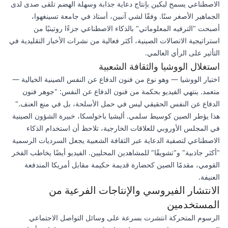
الاصطناعي يسمح لبكين بإنتاج دعاية جذابة وسهلة الهضم تلقى صدى لدى
الجماهير الأصغر سنًا. وفقًا لشي آنبين، أستاذ في جامعة تسينغهوا،
أصبحت "الترفيه المعلوماتي" بالذكاء الاصطناعي جزءًا روتينيًا من
استراتيجية الاتصالات الصينية، أكثر فعالية من نشرات الأخبار التقليدية في
التأثير على الرأي العالمي.
استغلال الووشيا والثقافة الشعبية
اختيار الووشيا — وهو نوع من فنون الدفاع عن النفس الصينية الخيالية —
متعمد. ينتهي الفيديو بحكمة من فنون الدفاع عن النفس: "جوهر فنون
الدفاع عن النفس الحقيقي ليس في حمل الأسلحة، بل في منع العنف."
هذا يؤطر الصين كوسيط سلمي. أليشيا باخولسكا، خبيرة الشؤون الصينية
في المجلس الأوروبي للعلاقات الخارجية، تلاحظ أن استخدام الذكاء
الاصطناعي لتصفية الدعاية عبر الثقافة الشعبية يجعل السرديات الرسمية
"أكثر جاذبية" و"تشويقًا" للمشاهدين المحليين. الفيديو أيضًا يخاطب الفخر
القومي، مقدمًا الصين كحضارة قديمة حكيمة مقابل أمريكا المندفعة
العنيفة.
الانتشار الفيروسي والإنتاجات الفرعية من
المستخدمين
الرسوم المتحركة انتشرت بسرعة على وسائل التواصل الاجتماعي