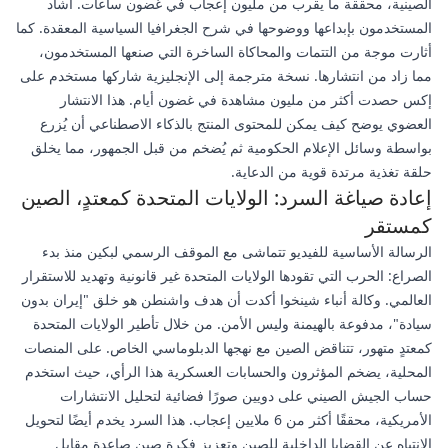
الصينية، محققة ما يقرب من مليون إعجاب في غضون ساعات. أشاد
المستخدمون بإبداعها ووضوحها في شرح الجغرافيا السياسية المعقدة. كما
أثارت موجة من التتمات والمحاكاة الساخرة التي صنعها المستخدمون،
مما زاد من انتشارها. نسخة مترجمة إلى الإنجليزية شاركها مستخدم على
إكس حصدت أكثر من مليون مشاهدة في غضون أيام. هذا الانتشار
العضوي يوضح كيف يمكن للمحتوى المنتج بالذكاء الاصطناعي أن يُزرع
بواسطة وسائل الإعلام الحكومية ثم يُضخم من قبل الجمهور، مما يخلق
حلقة تغذية مرتدة قوية من الدعاية.
إعادة صياغة السرد: الولايات المتحدة كمعتدٍ، الصين
كمستقر
الرسالة الأساسية للفيديو تتماشى مع الموقف الرسمي لبكين منذ بدء
الصراع: الحرب التي تقودها الولايات المتحدة غير قانونية وتهديد للاستقرار
العالمي. وكالة أنباء شينخوا أكدت أن هدف واشنطن هو خلق "إيران بدون
سيادة"، مدفوعة بالهيمنة وليس الأمن. من خلال تأطير الولايات المتحدة
كمعتدٍ متهور، تتناقض الصين مع نهجها الدبلوماسي الخاص. على المنصات
المحلية، يضخم المؤثرون والحسابات العسكرية هذا الرأي، حيث استخدم
حساب الجيش الصيني على دويين صورًا فضائية لتحليل الانتشارات
الأمريكية، محققًا أكثر من 6 ملايين إعجاب. هذا السرد يخدم أيضًا لتحويل
الانتباه عن القضايا الداخلية للصين وتعزيز فكرة صين صاعدة مقابل