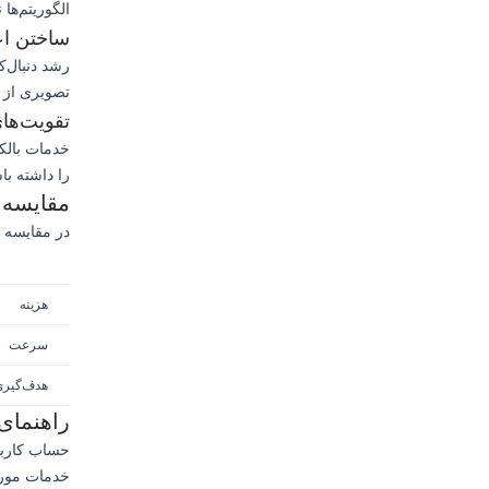
الگوریتم‌ها
ساختن اعت
رشد دنبال‌ک
تصویری از ی
تقویت‌ه
خدمات بالکم
را داشته با
مقایسه ب
در مقایسه با تبلیغات متدا
هزینه
سرعت
هدف‌گیری
راهنمای 
حساب کاربری بالکم
خدمات موردن