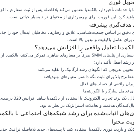
حویل فوری
 با خدمات تأخیردار، بالکمدیا تضمین می‌کند بلافاصله پس از ثبت سفارش، اف
اهید کرد. این فوریت برای بهره‌برداری از محتوای ترند بسیار حیاتی است.
ی هدف‌گیری پیشرفته
 دقیق بر اساس جمعیت‌شناسی، علایق و رفتارها، مخاطبان ایده‌آل خود را جذب 
برای تعامل باکیفیت و تبدیل بالا است.
لکمدیا تعامل واقعی را افزایش می‌دهد؟
درحالی که بسیاری از پنل‌های SMM صرفاً بر معیارهای ظاهری تمرکز می‌کنند، بالکمدی
ر
رشد اصیل
تأکید دارد:
حویل تدریجی که الگوهای رشد ارگانیک را تقلید می‌کنند
ظ‌نرخ بالا برای ثابت نگه داشتن معیارهای بهبودیافته
ربران واقعی از حساب‌های فعال
ی تعامل سازگار با الگوریتم‌ها
به عنوان مثال، یک برند تجارت الکترونیک با
بال‌کنندگان هدفمند و تعاملات استراتژیک در نظرات بود.
‌های اثبات‌شده برای رشد شبکه‌های اجتماعی با بالکمد
ویت محتوا
یک و بازدید فوری بالکمدیا استفاده کنید تا پست‌های جدید بلافاصله ترافیک جذب 