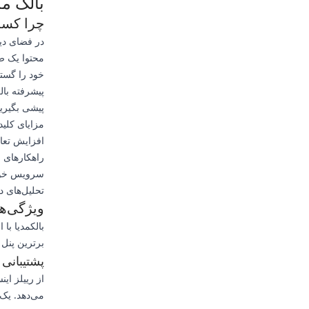
بالک مد
چرا کسب‌وکار ش
در فضای دیج
محتوا یک ض
خود را گستر
پیشرفته بال
پیشی بگیرید
مزایای کلیدی است
افزایش تعام
راهکارهای م
سرویس خودکار 24 ساعته بر
تحلیل‌های د
ویژگی‌ها
برترین پنل SMM متمایز می‌شود:
پشتیبانی 
از رییلز ای
می‌دهد. یک