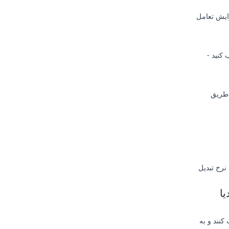
زایش تعامل
کنید -
ا از طریق
 استفاده از بالکمدیا شاهد افزایش 320 درصدی نرخ تبدیل
یا
کنند و به