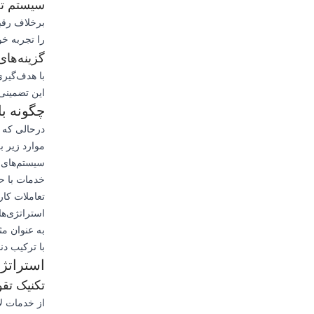
سیستم ت
برخلاف رقبا
را تجربه خو
گزینه‌ها
با هدف‌گیری
این تضمینی 
چگونه با
موارد زیر ب
سیستم‌های ت
خدمات با حف
تعاملات کا
استراتژی‌ها
با ترکیب دن
استراتژی
تکنیک تق
از خدمات لا