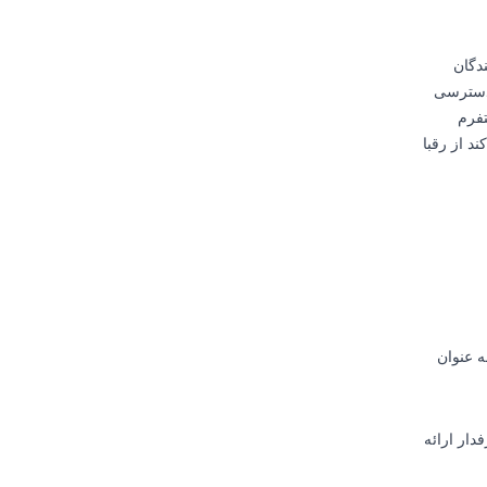
دگان
ه دسترسی
تفرم
د از رقبا
ژگی‌های نوآورانه متناسب با نیازهای شبکه‌های اجتماعی در سال 2025، به عنوان
دار ارائه