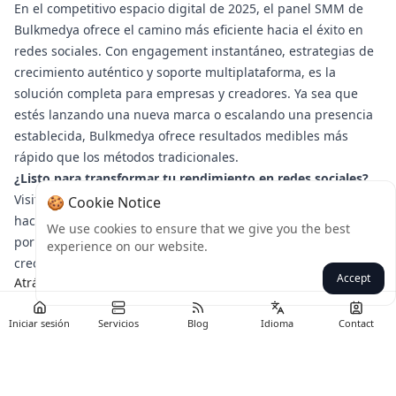
En el competitivo espacio digital de 2025, el panel SMM de
Bulkmedya ofrece el camino más eficiente hacia el éxito en
redes sociales. Con engagement instantáneo, estrategias de
crecimiento auténtico y soporte multiplataforma, es la
solución completa para empresas y creadores. Ya sea que
estés lanzando una nueva marca o escalando una presencia
establecida, Bulkmedya ofrece resultados medibles más
rápido que los métodos tradicionales.
¿Listo para transformar tu rendimiento en redes sociales?
Visita Bulkmedya hoy y experimenta la diferencia que puede
🍪 Cookie Notice
hacer un panel SMM premium. Aprovecha nuestras ofertas
We use cookies to ensure that we give you the best
por tiempo limitado para maximizar tu potencial de
experience on our website.
crecimiento.
Accept
Atrás
Iniciar sesión
Servicios
Blog
Idioma
Contact