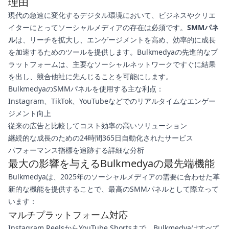
理由
現代の急速に変化するデジタル環境において、ビジネスやクリエ
イターにとってソーシャルメディアの存在は必須です。
SMMパネ
ル
は、リーチを拡大し、エンゲージメントを高め、効率的に成長
を加速するためのツールを提供します。Bulkmedyaの先進的なプ
ラットフォームは、主要なソーシャルネットワークですぐに結果
を出し、競合他社に先んじることを可能にします。
BulkmedyaのSMMパネルを使用する主な利点：
Instagram、TikTok、YouTubeなどでのリアルタイムなエンゲー
ジメント向上
従来の広告と比較してコスト効率の高いソリューション
継続的な成長のための24時間365日自動化されたサービス
パフォーマンス指標を追跡する詳細な分析
最大の影響を与えるBulkmedyaの最先端機能
Bulkmedyaは、2025年のソーシャルメディアの需要に合わせた革
新的な機能を提供することで、最高のSMMパネルとして際立って
います：
マルチプラットフォーム対応
Instagram ReelsからYouTube Shortsまで、Bulkmedyaはすべて