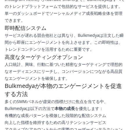
のトレンドプラットフォームで包括的なサービスを提供します。
単一のダッシュボードでソーシャルメディア成長戦略全体を管理
できます。
即時配信システム
サービスが遅れる競合他社とは異なり、Bulkmedyaは注文した瞬
間から即座にエンゲージメントを向上させます。この即時性は、
トレンドコンテンツを活用するために重要です。
高度なターゲティングオプション
人口統計、興味、行動に基づいた精密なターゲティングで理想的
なオーディエンスにリーチし、コンバージョンにつながる高品質
なエンゲージメントを確保します。
Bulkmedyaが本物のエンゲージメントを促進
する方法
多くのSMMパネルが虚栄の指標だけに焦点を当てる中、
Bulkmedyaは以下の方法で
本物の成長
を優先します：
有機的な成長パターンを模倣した段階的な配信システム
向上した指標を維持するための高リテンションサービス
アクティブなアカウントからの実際のユーザーインタラクション