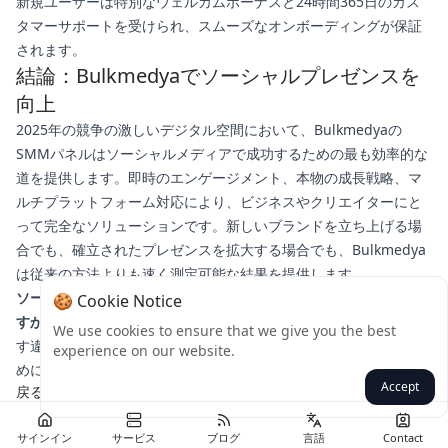
新規ユーザーは特別なウェルカムボーナスと24時間365日のカス
タマーサポートを受けられ、スムーズなオンボーディングが保証
されます。
結論：Bulkmedyaでソーシャルプレゼンスを
向上
2025年の競争の激しいデジタル空間において、Bulkmedyaの
SMMパネルはソーシャルメディアで成功するための最も効率的な
道を提供します。即時のエンゲージメント、本物の成長戦略、マ
ルチプラットフォーム対応により、ビジネスやクリエイターにと
って完全なソリューションです。新しいブランドを立ち上げる場
合でも、確立されたプレゼンスを拡大する場合でも、Bulkmedya
は従来の方法よりも速く測定可能な結果を提供します。
ソーシャルメディアのパフォーマンスを変える準備はできていま
🍪 Cookie Notice
すか？
今すぐBulkmedyaを訪れ、プレミアムSMMパネルがもたら
We use cookies to ensure that we give you the best
す違いを体験してください。成長の可能性を最大限に引き出すた
experience on our website.
めに、期間限定のオファーを活用しましょう。
Accept
戻る
サインイン
サービス
ブログ
言語
Contact