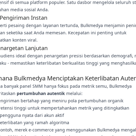
sif di semua platform populer. Satu dasbor mengelola seluruh st
han media sosial Anda.
 Pengiriman Instan
perti pesaing dengan layanan tertunda, Bulkmedya menjamin pen
tan seketika saat Anda memesan. Kecepatan ini penting untuk
tkan konten viral.
enargetan Lanjutan
audiens ideal dengan penargetan presisi berdasarkan demografi, 
aku - memastikan keterlibatan berkualitas tinggi yang menghasilk
ana Bulkmedya Menciptakan Keterlibatan Auten
a banyak panel SMM hanya fokus pada metrik semu, Bulkmedya
itaskan
pertumbuhan autentik
melalui:
engiriman bertahap yang meniru pola pertumbuhan organik
retensi tinggi untuk mempertahankan metrik yang ditingkatkan
 pengguna nyata dari akun aktif
keterlibatan yang ramah algoritma
contoh, merek e-commerce yang menggunakan Bulkmedya menga