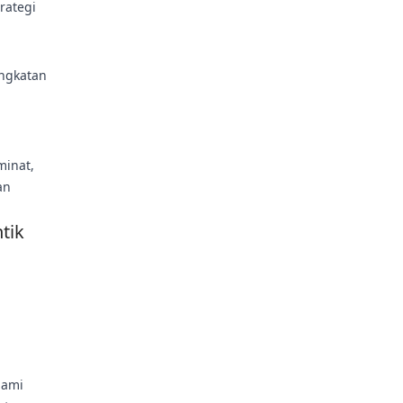
rategi
ingkatan
minat,
an
tik
lami