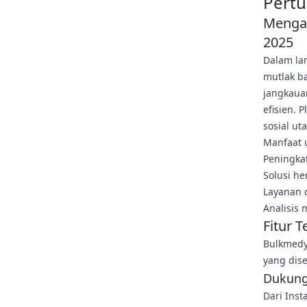
Pertu
Mengap
2025
Dalam lan
mutlak ba
jangkaua
efisien. 
sosial u
Manfaat 
Peningkat
Solusi he
Layanan 
Analisis 
Fitur 
Bulkmedy
yang dis
Dukung
Dari Ins