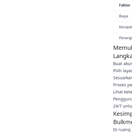
Faktor
Biaya
Kecepa
Penarg
Memul
Langk
Buat aku
Pilih lay
Sesuaika
Proses p
Lihat ket
Pengguna
24/7 unt
Kesimp
Bulkm
Di ruang