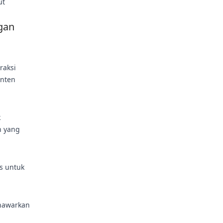
ut
gan
raksi
onten
k
n yang
s untuk
nawarkan