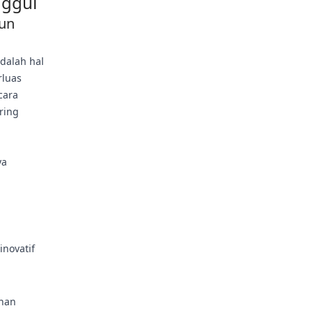
nggul
un
adalah hal
rluas
cara
ring
ya
novatif
anan