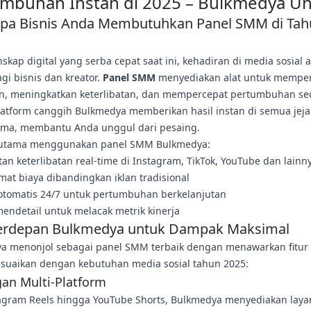
mbuhan Instan di 2025 – Bulkmedya U
a Bisnis Anda Membutuhkan Panel SMM di Tah
skap digital yang serba cepat saat ini, kehadiran di media sosial 
gi bisnis dan kreator.
Panel SMM
menyediakan alat untuk mempe
n, meningkatkan keterlibatan, dan mempercepat pertumbuhan se
Platform canggih Bulkmedya memberikan hasil instan di semua jeja
tama, membantu Anda unggul dari pesaing.
utama menggunakan panel SMM Bulkmedya:
an keterlibatan real-time di Instagram, TikTok, YouTube dan lainn
mat biaya dibandingkan iklan tradisional
otomatis 24/7 untuk pertumbuhan berkelanjutan
mendetail untuk melacak metrik kinerja
Terdepan Bulkmedya untuk Dampak Maksimal
a menonjol sebagai panel SMM terbaik dengan menawarkan fitur i
esuaikan dengan kebutuhan media sosial tahun 2025:
an Multi-Platform
tagram Reels hingga YouTube Shorts, Bulkmedya menyediakan lay