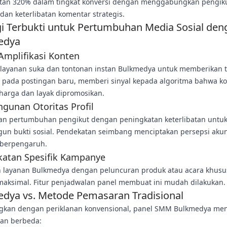
tan 320% dalam tingkat konversi dengan menggabungkan pengik
 dan keterlibatan komentar strategis.
gi Terbukti untuk Pertumbuhan Media Sosial den
edya
Amplifikasi Konten
layanan suka dan tontonan instan Bulkmedya untuk memberikan t
 pada postingan baru, memberi sinyal kepada algoritma bahwa k
harga dan layak dipromosikan.
gunan Otoritas Profil
n pertumbuhan pengikut dengan peningkatan keterlibatan untu
n bukti sosial. Pendekatan seimbang menciptakan persepsi aku
n berpengaruh.
katan Spesifik Kampanye
 layanan Bulkmedya dengan peluncuran produk atau acara khusu
aksimal. Fitur penjadwalan panel membuat ini mudah dilakukan.
dya vs. Metode Pemasaran Tradisional
gkan dengan periklanan konvensional, panel SMM Bulkmedya me
an berbeda: