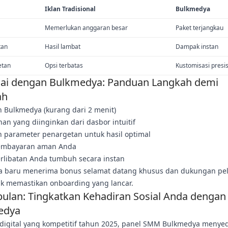
Iklan Tradisional
Bulkmedya
Memerlukan anggaran besar
Paket terjangkau
tan
Hasil lambat
Dampak instan
etan
Opsi terbatas
Kustomisasi presis
ai dengan Bulkmedya: Panduan Langkah demi
ah
n Bulkmedya (kurang dari 2 menit)
anan yang diinginkan dari dasbor intuitif
n parameter penargetan untuk hasil optimal
embayaran aman Anda
erlibatan Anda tumbuh secara instan
 baru menerima bonus selamat datang khusus dan dukungan pe
uk memastikan onboarding yang lancar.
ulan: Tingkatkan Kehadiran Sosial Anda dengan
edya
 digital yang kompetitif tahun 2025, panel SMM Bulkmedya menye