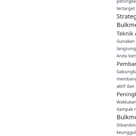
peningka
tertarget
Strate
Bulkm
Teknik 
Gunakan 
langsung
Anda ber
Pemban
Gabungka
membangu
aktif da
Pening
Waktukan
dampak m
Bulkme
Dibandin
keunggul