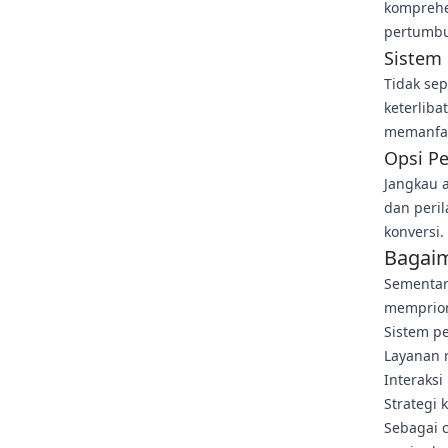
komprehen
pertumbu
Sistem
Tidak se
keterliba
memanfaa
Opsi P
Jangkau 
dan peril
konversi.
Bagaim
Sementar
memprior
Sistem p
Layanan 
Interaksi
Strategi 
Sebagai 