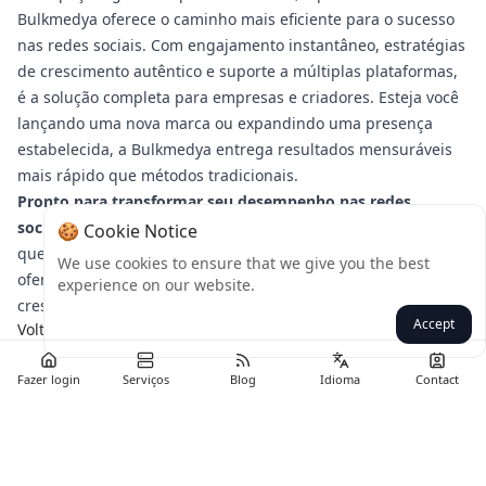
Bulkmedya oferece o caminho mais eficiente para o sucesso
nas redes sociais. Com engajamento instantâneo, estratégias
de crescimento autêntico e suporte a múltiplas plataformas,
é a solução completa para empresas e criadores. Esteja você
lançando uma nova marca ou expandindo uma presença
estabelecida, a Bulkmedya entrega resultados mensuráveis
mais rápido que métodos tradicionais.
Pronto para transformar seu desempenho nas redes
sociais?
Visite a Bulkmedya hoje e experimente a diferença
🍪 Cookie Notice
que um painel SMM premium pode fazer. Aproveite nossas
We use cookies to ensure that we give you the best
ofertas por tempo limitado para maximizar seu potencial de
experience on our website.
crescimento.
Accept
Voltar
Fazer login
Serviços
Blog
Idioma
Contact