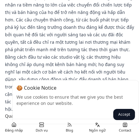
nhận ra tiềm năng to lớn của việc chuyển đổi chiến lược tiếp
thị và bán hàng của họ để trở nên năng động và hấp dẫn
hơn. Các câu chuyện thành công, từ các buổi phát trực tiếp
phá kỷ lục đến tăng trưởng doanh thu đáng kể được thúc đẩy
bởi quan hệ đối tác với người sáng tạo và các ưu đãi độc
quyền, tất cả đều chỉ ra một tương lai nơi thương mại khám
phá phát triển mạnh mẽ trên tương tác theo thời gian thực.
Bằng cách đầu tư vào các studio vật lý, các thương hiệu
không chỉ áp dụng một kênh bán hàng mới; họ đang suy
nghĩ lại một cách cơ bản về cách họ kết nối với người tiêu
dùng, xây dựng cộng đồng và thúc đẩy doanh số bán hàng
trong một thế giới ngày càng ưu tiên kỹ thuật số. Cách tiếp
🍪 Cookie Notice
cận tiên phong này đặt ra một tiêu chuẩn mới cho sự tương
We use cookies to ensure that we give you the best
tác do thương hiệu dẫn dắt trên các nền tảng thương mại xã
experience on our website.
hội.
Accept
Quay lại
Đăng nhập
Dịch vụ
Blog
Ngôn ngữ
Contact