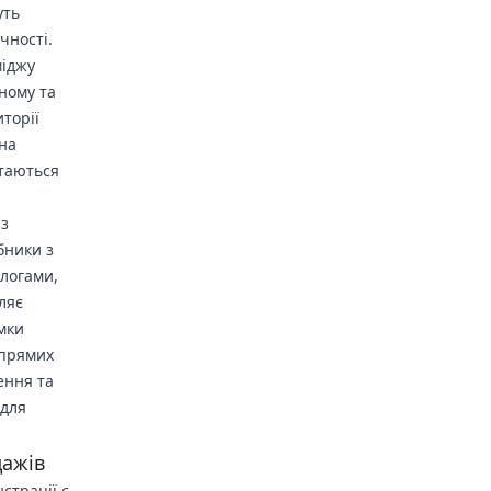
уть
чності.
міджу
аному та
торії
 на
ртаються
 з
бники з
ологами,
ляє
мки
 прямих
ення та
 для
дажів
страції є