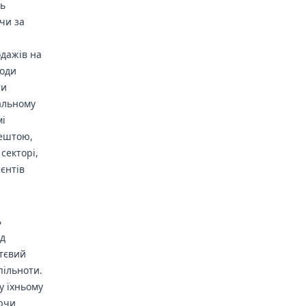
ть
чи за
одажів на
ходи
ти
альному
мі
рештою,
секторі,
єнтів
ь
ід
ттєвий
пільноти.
у їхньому
уючи