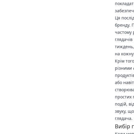
покладат
забезпечи
Ця послі
бренду. 
частому 
глядачів
тиждень,
на кожну 
Крім тог
різними 
продукті
або наві
створюва
простих 
подій, в
звуку, щ
глядача.
Вибір 
Коли мов