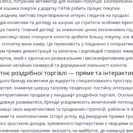
FOMO), потужний мотиватор для онлайн-покупців. Безперебійна
ія кошика покупок у додатку TikTok робить процес покупки
кодним, миттєво перетворюючи інтерес глядачів на продажі.
дів косметики та догляду за шкірою ця стратегія особливо ефек
ія пакету "повний догляд" за зниженою ціною ексклюзивно під
рансляції може спонукати клієнтів зробити більшу покупку, ніж 
 спочатку мали намір. Ця терміновість у поєднанні з інтеракти
ом прямих демонстрацій та запитань і відповідей створює імм
окупок, який є одночасно розважальним і високоефективним для
ання негайних конверсій та формування лояльності клієнтів.
нє роздрібної торгівлі — пряме та інтеракти
цього бренду косметики до відкриття спеціалізованого простору
оргівлі знаменує ширшу галузеву тенденцію: постійну інтеграці
інтерактивних продажів у ландшафт роздрібної торгівлі. Оскільк
довжує розвиватися, бренди усвідомлюють величезний потенц
мації своїх маркетингових та продажних стратегій, роблячи їх 
ими та захоплюючими. Історії успіху, від рекордних прямих тр
ого зростання доходів, зумовленого партнерством з творцями к
юзивними пропозиціями, вказують на майбутнє, де комерція ви