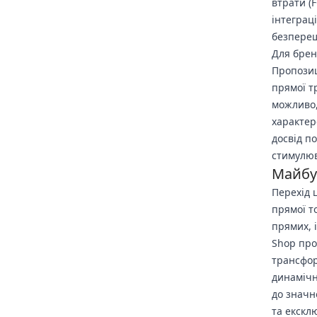
втрати (
інтеграц
безпереш
Для брен
Пропозиц
прямої т
можливо,
характер
досвід п
стимулюв
Майбут
Перехід 
прямої т
прямих, 
Shop про
трансфор
динамічн
до значн
та екскл