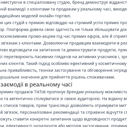
Інвестуючи в спеціалізовану студію, бренд демонструє відданіс
ній взаємодії з клієнтами та продажам у реальному часі, виходя
адиційних моделей онлайн-торгівлі.
я цих студій є прямою відповіддю на стрімкий успіх прямих пр
hop. Платформа довела свою здатність не тільки збільшувати до
ексклюзивним промо-акціям під час прямих ефірів, але й сприя
зв'язкам з клієнтами. Дозволяючи продавцям взаємодіяти в ре
ттєво відповідати на запитання та демонструвати продукти, пря
ії перетворюють пасивних глядачів на активних учасників і, з
йних клієнтів. Такий підхід особливо ефективний у косметичному 
льна привабливість, техніки застосування та обговорення інгреді
рішальне значення для прийняття рішень споживачами.
заємодії в реальному часі
прямих продажів TikTok пропонує брендам унікальну можливіст
о та автентично спілкуватися зі своєю аудиторією. На відміну в
х списків товарів, прямі трансляції дозволяють отримувати ми
й зв'язок, персоналізовані рекомендації та справжнє відчуття с
можуть ставити конкретні запитання щодо відповідності продукт
ри, ефективності інгредієнтів або методів застосування, отрим