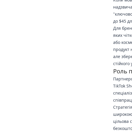
надзвича
"ключово
до $45 д
Для брен
яких чіт
або косм
продукт 
але збер
стійкого 
Роль 
Партнерс
TikTok S
спеціалі
співпрац
Стратегі
широкою б
цільова 
безкошто