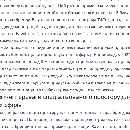
і відповіді в реальному часі. Цей рівень прямої взаємодії є нео
 він не тільки вирішує негайні проблеми споживачів, але й будує
ність до бренду. Візуально-орієнтована природа TikTok, що ідеа
ь для демонстрацій, чудово підходить для косметичних продуктів
get-ready-with-me", розкриття "до і після" та прямі навчальні п
тимулювати значну залученість та конверсії.
ямих продажів очевидний у значних показниках продажів, про я
яють бренди, що використовують платформу. Наприклад, у 2024
уло проведено понад 8 мільйонів годин прямих закупівель, що п
рацію до стандартних маркетингових стратегій. Бренди усвідом
ргівля — це не просто тренд, а фундаментальна зміна в тому, як
і відкривають і купують продукти, особливо в таких категоріях, 
льна демонстрація та особисті рекомендації є ключовими.
гічні переваги спеціалізованого простору дл
х ефірів
я спеціалізованого простору для прямої торгівлі надає брендам
чних переваг. По-перше, це дозволяє краще контролювати якіст
тва та брендинг під час прямих трансляцій. Замість того, щоб