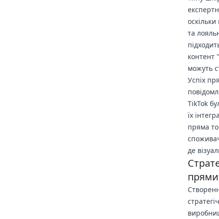
експертн
оскільки
та лояль
підходит
контент "
можуть с
Успіх пр
повідомл
TikTok б
їх інтег
пряма то
споживач
де візуа
Страте
прями
Створенн
стратегі
виробниц