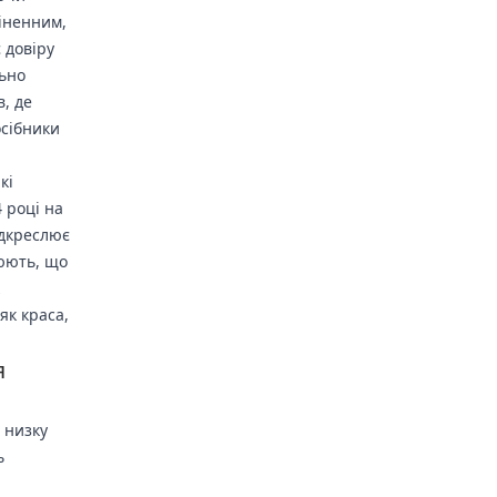
ціненним,
 довіру
льно
, де
осібники
кі
 році на
ідкреслює
люють, що
як краса,
я
 низку
ь