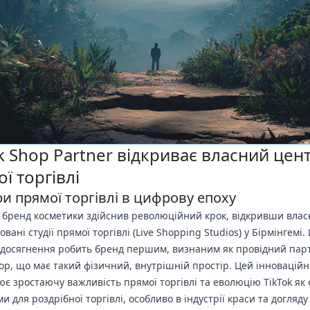
k Shop Partner відкриває власний цен
ї торгівлі
и прямої торгівлі в цифрову епоху
 бренд косметики здійснив революційний крок, відкривши влас
овані студії прямої торгівлі (Live Shopping Studios) у Бірмінгемі.
досягнення робить бренд першим, визнаним як провідний пар
hop, що має такий фізичний, внутрішній простір. Цей інновацій
ює зростаючу важливість прямої торгівлі та еволюцію TikTok як 
 для роздрібної торгівлі, особливо в індустрії краси та догляду