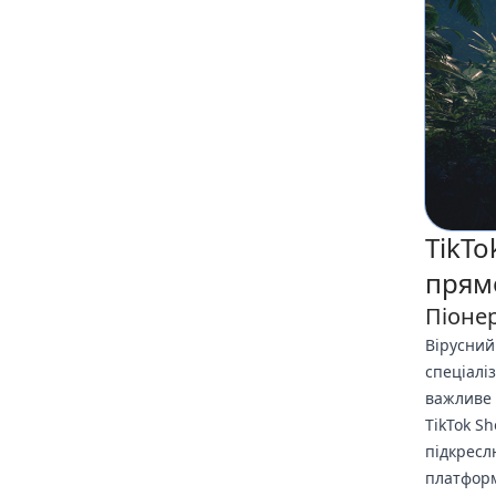
TikTo
прямо
Піонер
Вірусний
спеціаліз
важливе 
TikTok S
підкресл
платформи