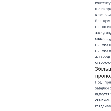
контенту
що випра
Ключовий
Брендам 
цінностя
заслугову
своєю ау
прямих п
прямих е
ж творці
створююч
Збіль
пропоз
Події пр
завдяки 
відчуття
обмежені
глядачам