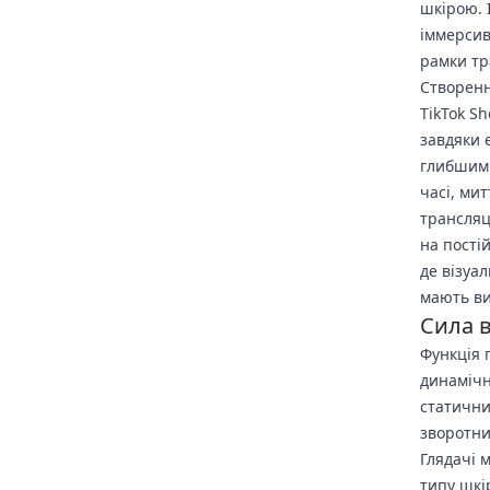
шкірою. 
іммерсив
рамки тр
Створенн
TikTok S
завдяки 
глибшим 
часі, ми
трансляц
на пості
де візуа
мають ви
Сила в
Функція 
динамічн
статични
зворотни
Глядачі 
типу шкі