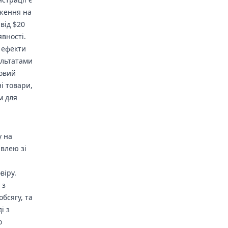
дження на
від $20
вності.
 ефекти
ультатами
човий
і товари,
м для
у на
івлею зі
віру.
 з
бсягу, та
і з
о