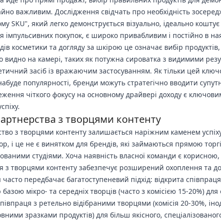
йно важливим. Дослідження свідчать про необхідність зосере
му SKU", який легко демонструється візуально, ідеально коштує 
ля імпульсивних покупок, є широко привабливим і постійно в ная
дів косметики та догляду за шкірою це означає вибір продуктів,
ко видно на камері, таких як потужна сироватка з видимими рез
етичний засіб із вражаючим застосуванням. Як тільки цей клю
набуде популярності, бренди можуть стратегічно вводити супутн
еження чіткого фокусу на основному драйвері доходу є ключови
успіху.
партнерства з творцями контенту
тво з творцями контенту залишається наріжним каменем успіх
hop, і це не є винятком для брендів, які займаються прямою торг
зованими студіями. Хоча наявність власної команди є корисною,
я з творцями контенту забезпечує розширений охоплення та до
я часто передбачає багатоступеневий підхід: відкрита співпраця
азою мікро- та середніх творців (часто з комісією 15-20%) для о
співпраця з ретельно відібраними творцями (комісія 20-30%, інод
вними зразками продуктів) для більш якісного, спеціалізованог