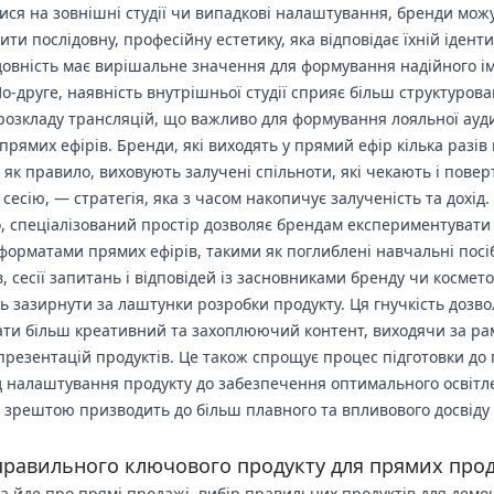
ися на зовнішні студії чи випадкові налаштування, бренди мож
ти послідовну, професійну естетику, яка відповідає їхній іденти
довність має вирішальне значення для формування надійного і
По-друге, наявність внутрішньої студії сприяє більш структуров
розкладу трансляцій, що важливо для формування лояльної ауди
 прямих ефірів. Бренди, які виходять у прямий ефір кілька разів
 як правило, виховують залучені спільноти, які чекають і пове
сесію, — стратегія, яка з часом накопичує залученість та дохід.
о, спеціалізований простір дозволяє брендам експериментувати
форматами прямих ефірів, такими як поглиблені навчальні посі
в, сесії запитань і відповідей із засновниками бренду чи космет
ть зазирнути за лаштунки розробки продукту. Ця гнучкість дозво
ти більш креативний та захоплюючий контент, виходячи за ра
презентацій продуктів. Це також спрощує процес підготовки до
ід налаштування продукту до забезпечення оптимального освітл
о зрештою призводить до більш плавного та впливового досвіду
правильного ключового продукту для прямих про
а йде про прямі продажі, вибір правильних продуктів для демон