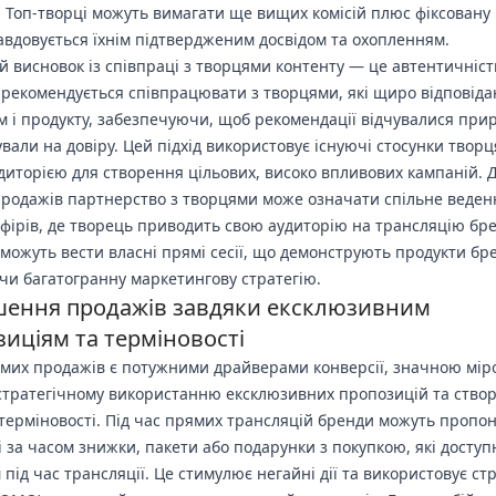
. Топ-творці можуть вимагати ще вищих комісій плюс фіксовану 
вдовується їхнім підтвердженим досвідом та охопленням.
 висновок із співпраці з творцями контенту — це автентичніст
рекомендується співпрацювати з творцями, які щиро відповіда
м і продукту, забезпечуючи, щоб рекомендації відчувалися при
вали на довіру. Цей підхід використовує існуючі стосунки творця
диторією для створення цільових, високо впливових кампаній. 
родажів партнерство з творцями може означати спільне веден
фірів, де творець приводить свою аудиторію на трансляцію бре
 можуть вести власні прямі сесії, що демонструють продукти бре
и багатогранну маркетингову стратегію.
шення продажів завдяки ексклюзивним
иціям та терміновості
ямих продажів є потужними драйверами конверсії, значною мі
стратегічному використанню ексклюзивних пропозицій та ств
 терміновості. Під час прямих трансляцій бренди можуть пропо
 за часом знижки, пакети або подарунки з покупкою, які доступ
 під час трансляції. Це стимулює негайні дії та використовує ст