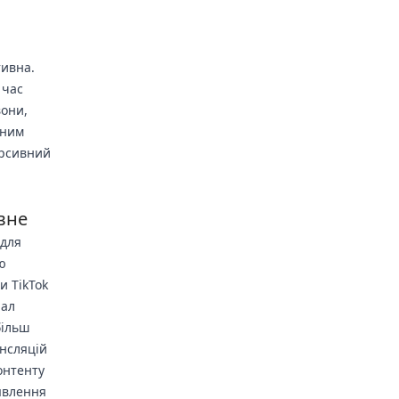
тивна.
 час
вони,
вним
ерсивний
вне
 для
ю
и TikTok
іал
більш
ансляцій
онтенту
явлення