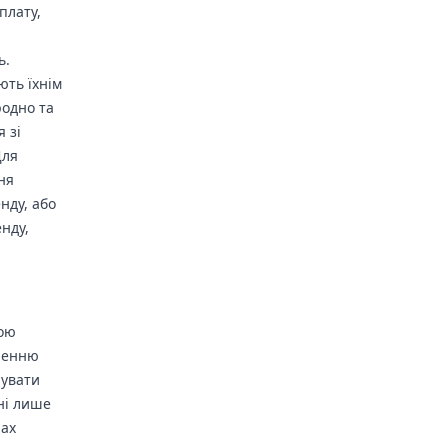
плату,
ь.
ють їхнім
родно та
 зі
Для
ня
нду, або
нду,
рою
оренню
нувати
ні лише
рах