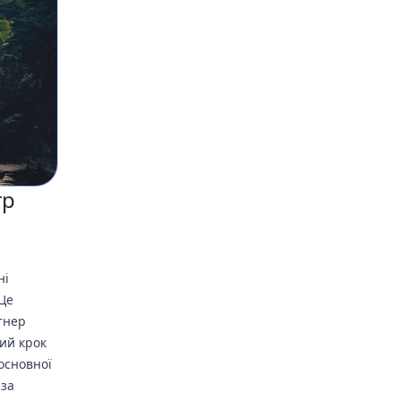
тр
ні
 Це
тнер
ний крок
основної
 за