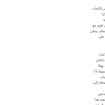
ر الأبحاث
ل أن يكون سعره بين 20-45 دولارًا
ة
ل قوي مع
تمام، يمكن
 على
نسبة للعلامات
 داخلي
هجًا
متعدد المستويات: تعاون مفتوح مع قاعدة واسعة من المبدعين الصغار والمتوسطين (غالبًا بعمولة 15-
وأحيانًا مع عينات
ضافة إلى
بدعين
فيد هذا
 المباشر،