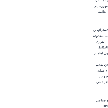
مهوره إلى
لعلامة
استراتيجي
ات محدودة
ل الفوري
رنت. التكامل
مما يحول اهتمام
دي تقديم
 عملية
للعروض
غاية في
ه صناعي
تفاعلي في مشهد البيع بالتجزئة. مع استمرار نضج TikTok