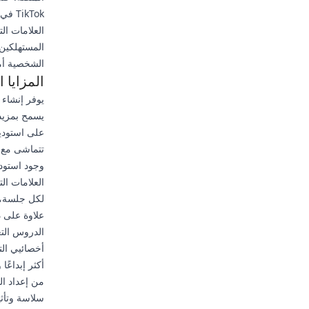
العلامات ال
المستهلكين
الشخصية أمر
المزايا
يوفر إنشاء 
يسمح بمزيد م
على استوديو
تتماشى مع ه
وجود استودي
العلامات ال
لكل جلسة، 
علاوة على ذ
الدروس التع
أخصائيي الت
أكثر إبداعً
من إعداد ال
سلاسة وتأثير