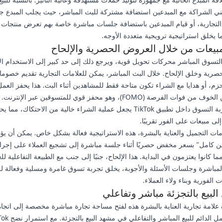
ني الشراكة مع المبدعين استضافة مشتركة للبث المباشر، حيث يجلب المبدع ج
التجارية، أو قيام المبدعين باستضافة جلسات مباشرة خاصة بهم تعرض منتجات ا
ما يخلق استراتيجية ترويجية متعددة الأوجه.
مبيعات من خلال العروض الحصرية والإلحاح
لتسوق المباشر محركات تحويل قوية، ويرجع ذلك إلى حد كبير إلى الاستخدام ال
رية وخلق الإلحاح. خلال البث المباشر، يمكن للعلامات التجارية تقديم خصوم
زم، أو هدايا مع الشراء تكون متاحة فقط للمشاهدين أثناء البث. هذا يحفز العم
ويستفيد من الخوف من فوات الفرصة (FOMO)، وهو محفز قوي للمتسوقين عبر الإنت
السلس لعربة التسوق داخل تطبيق TikTok يجعل عملية الشراء خالية من الاحتكاك، 
لى مبيعات على الفور تقريبًا.
امات التجميل والعناية بالبشرة، هذه الاستراتيجية فعالة بشكل خاص. يمكن أن يؤ
ن كامل" بسعر مخفض حصريًا أثناء جلسة مباشرة إلى تشجيع العملاء على إجراء
ما كانوا يعتزمون في البداية. هذا الإلحاح، جنبًا إلى جنب مع الطبيعة التفاعلية 
لمباشرة وجلسات الأسئلة والأجوبة، يخلق تجربة تسوق غامرة ومسلية وفعالة لل
ت الفورية وبناء ولاء العملاء.
لبيع بالتجزئة مباشر وتفاعلي
لامة تجارية العناية بالبشرة هذه لفتح مساحة تجارة مباشرة مخصصة إلى اتجا
أوسع: التكامل الدائم للبيع المباشر وال