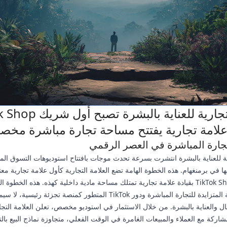
علامة تجارية للعناية بالبشرة 
 علامة تجارية يفتتح مساحة تجارة مباشرة مخ
تجارة المباشرة في العصر الرقمي
ة للعناية بالبشرة انتشرت بسرعة تحدث موجات بافتتاح استوديوهات التسوق الم
 في برمنغهام. هذه الخطوة الهامة تضع العلامة التجارية كأول علامة تجارية مع
كشريك TikTok Shop بقيادة علامة تجارية تمتلك مساحة مادية داخلية كهذه. هذه الخطوة 
تؤكد الأهمية المتزايدة للتجارة المباشرة ودور TikTok المتطور كمنصة تجزئة رئيسية، 
ل والعناية بالبشرة. من خلال الاستثمار في استوديو مخصص، تعلن العلامة التج
لمشاركة مع العملاء والمبيعات الغامرة في الوقت الفعلي، متجاوزة نماذج البيع بال