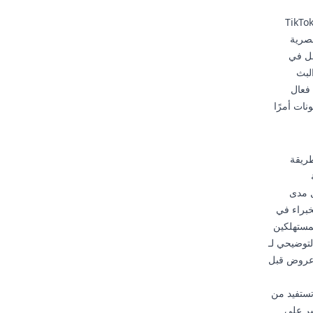
إنشاء هذه الاستوديوهات هو استجابة مباشرة للنجاح المتزايد لعمليات البيع المباشر على TikTok
حصرية
عل في
لبث
 فعال
ات أمرًا
ا بطريقة
ل مدى
خبراء في
لمستهلكين
التوضيحي لـ
 وعروض قبل
 تستفيد من
ق المباشر على