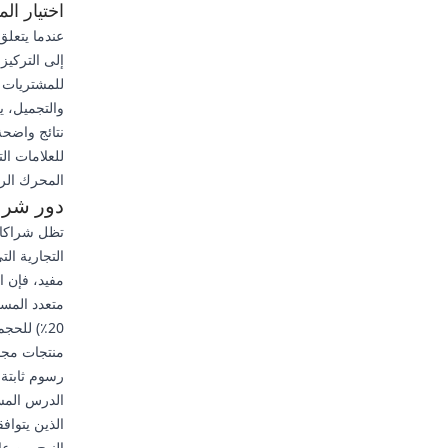
اختيار ال
عندما يتعلق 
للمشتريات ال
والتجميل، ي
نتائج واضحة
للعلامات ال
المحرك الرئ
دور شرا
التجارية ا
مفيد، فإن ال
منتجات مجان
رسوم ثابتة
الدرس المست
الذين يتواف
النهج من علا