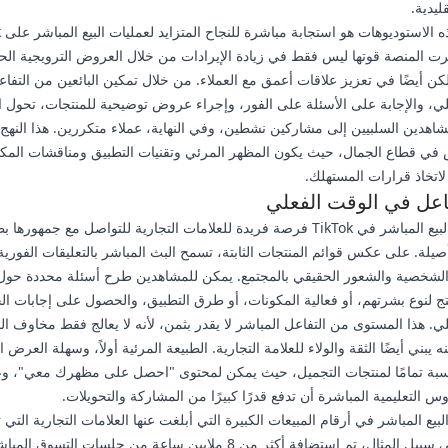
ليدية.
إن 
 أظهرت المنصة قوتها ليس فقط في زيادة الإيرادات من خلال العروض الترويجية ال
كن أيضًا في تعزيز علاقات أعمق مع العملاء. من خلال تمكين البائعين من التفا
ي، والإجابة على الأسئلة على الفور، وإجراء عروض توضيحية للمنتجات، تحول ا
شاهدين السلبيين إلى مشاركين نشطين، وفي النهاية، عملاء متكررين. هذا النهج
ي قطاع الجمال، حيث يكون المظهر المرئي وتقنيات التطبيق ومناقشات المكون
 لاتخاذ قرارات المستهلك.
اعل في الوقت الفعلي
توفر ميزة البيع المباشر في TikTok فرصة فريدة للعلامات التجارية للتواصل مع جمهوره
أصيلة. على عكس قوائم المنتجات الثابتة، تسمح البث المباشر بالتعليقات الفورية
الشخصية والشعور الحقيقي بالمجتمع. يمكن للمشاهدين طرح أسئلة محددة حو
تج لنوع بشرتهم، أو فعالية المكونات، أو طرق التطبيق، والحصول على إجابات ال
ي. هذا المستوى من التفاعل المباشر لا يقدر بثمن، لأنه لا يعالج فقط مخاوف ا
ه يبني أيضًا الثقة والولاء للعلامة التجارية. الطبيعة المرئية أولاً، وسهلة العرض 
Ti مناسبة تمامًا لمنتجات التجميل، حيث يمكن لمحتوى "احصل على مظهرك معي"،
وس التعليمية المباشرة أن تدفع قدرًا كبيرًا من المشاركة والتحويلات.
لبيع المباشر في أرقام المبيعات الكبيرة التي أبلغت عنها العلامات التجارية التي
المنصة. على سبيل المثال، تم استضافة أكثر من 8 ملايين ساعة من جلسات التسو