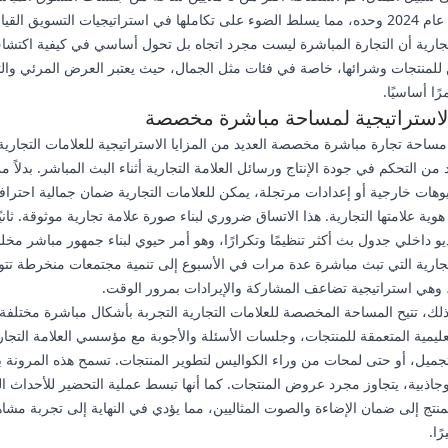
TikTok في عام 2024 وحده، مما يسلط الضوء على تكاملها في استراتيجيات التسويق ال
تجارية أن التجارة المباشرة ليست مجرد اتجاه بل تحول أساسي في كيفية اكتش
 للمنتجات وشرائها، خاصة في فئات مثل الجمال، حيث يعتبر العرض المرئي وال
ًا أساسيًا.
 الاستراتيجية لمساحة مباشرة مخصصة
مساحة تجارة مباشرة مخصصة العديد من المزايا الاستراتيجية للعلامات التجارية. أ
ن التحكم في جودة الإنتاج ورسائل العلامة التجارية أثناء البث المباشر. بدلاً من
هات خارجية أو إعدادات مرتجلة، يمكن للعلامات التجارية ضمان جمالية احتراف
وية علامتها التجارية. هذا الاتساق ضروري لبناء صورة علامة تجارية موثوقة. ثاني
و داخلي جدول بث أكثر تنظيمًا وتكرارًا، وهو أمر حيوي لبناء جمهور مباشر مخ
تجارية التي تبث مباشرة عدة مرات في الأسبوع إلى تنمية مجتمعات منخرطة تتو
وهي استراتيجية تضاعف المشاركة والإيرادات بمرور الوقت.
لك، تتيح المساحة المخصصة للعلامات التجارية التجربة بأشكال مباشرة مختلفة
ليمية المتعمقة للمنتجات، وجلسات الأسئلة والأجوبة مع مؤسسي العلامة التجاري
جميل، أو حتى لمحات من وراء الكواليس لتطوير المنتجات. تسمح هذه المرونة 
ا وجاذبية، يتجاوز مجرد عروض المنتجات. كما أنها تبسط عملية التحضير للأحداث ا
منتج إلى ضمان الإضاءة والصوت المثاليين، مما يؤدي في النهاية إلى تجربة مشاه
ًا.