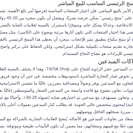
منتج الرئيسي المناسب للبيع المباشر
الأمر بالبيع المباشر، فإن اختيار المنتجات المناسبة لعرضها أمر بالغ الأهمية. تشي
إلى التركيز على "منتج رئيسي" يمكن عرضه بصريًا، ويفض
اندفاعية، وجذابًا بشكل عام، ومتوفرًا باستمرار. بالنسبة لعلامات العناية بالبشر
عني هذا اختيار المنتجات التي تكون آثارها مرئية بوضوح على الكاميرا، مثل مص
 أو منتج مكياج بتطبيق مثير للإعجاب. بمجرد أن يحظى هذا المنتج الرئيسي بالاه
تجارية تقديم منتجات تكميلية بشكل استراتيجي، ولكن الحفاظ على تركيز واضح
يسي للإيرادات هو مفتاح النجاح المستدام.
كات المبدعين
تظل شراكات المبدعين حجر الزاوية للنجاح على TikTok Shop، وهذا لا يختلف بال
لتي تخوض غمار التجارة المباشرة باستوديوهات مخصصة. في حين أن وجود فريق
تعاون مع المبدعين يوفر وصولاً ومصداقية معززين. غالبًا ما تتضمن الاستراتيجية ن
20٪) للحجم، وتعاون مستهدف مع مبدعين تم اختيارهم بعناية (عمولة 20-30٪، 
ية) لمحتوى متخصص عالي الجودة. قد يطالب كبار المبدعين بعمولات أعلى بالإ
، مبررة بسجلهم الحافل ووصولهم.
فاد من تعاونات المبدعين هو الأصالة. يُنصح العلامات التجارية بالشراكة مع الم
قون حقًا مع قيمهم ومنتجاتهم، مما يضمن أن تكون التأييدات طبيعية وموثوقة. يست
قة المبدع الحالية مع جمهوره لتوليد حملات مستهدفة وعالية التأثير. بالنسبة للبيع