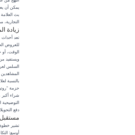
يمكن أن يع
بث العلامة 
التجارية، م
زيادة ال
تعد أحداث ا
للعروض الحص
الوقت، أو ح
المشاهدين إ
بالنسبة لعل
حزمة "روتي
شراء أكبر م
التوضيحية ا
دفع التحويلا
مستقبل ا
تشير خطوة ع