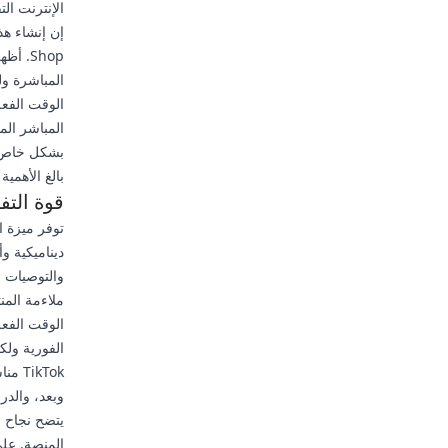
الإنترنت التق
Shop.
المباشرة ول
الوقت الفعل
المباشر الم
بشكل خاص ف
بالغ الأهمية
قوة التف
ديناميكية و
والتوصيات 
ملاءمة المن
الوقت الفعل
الفورية ولكن
kTok
وبعد، والدر
يتضح نجاح ا