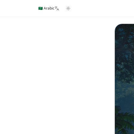
🇸🇦 Arabic