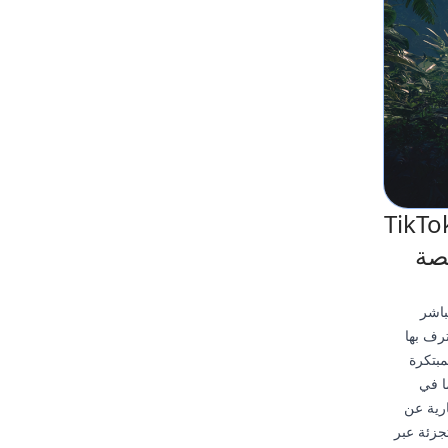
تصبح أول شريك TikTok Shop
صصة
باشر
ترف بها
المبتكرة
لا سيما في
ارية عن
تجزئة عبر