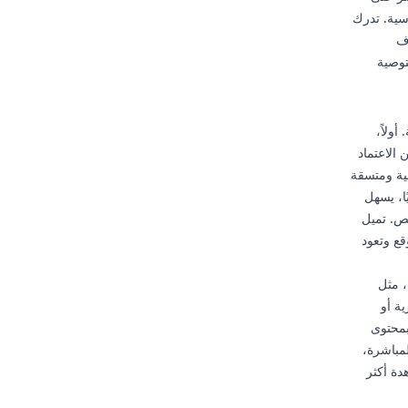
قياسية. تدرك
اف
توصية
ولاً،
 الاعتماد
ية ومتسقة
ًا، يسهل
لص. تميل
قع وتعود
، مثل
ة أو
بمحتوى
لمباشرة،
دة أكثر