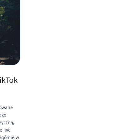
ikTok
kowane
ako
zyczną,
 live
ególnie w