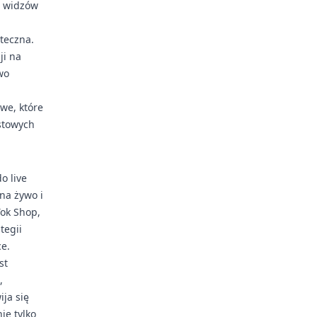
e widzów
uteczna.
ji na
wo
we, które
stowych
o live
na żywo i
Tok Shop,
tegii
e.
st
,
ija się
ie tylko