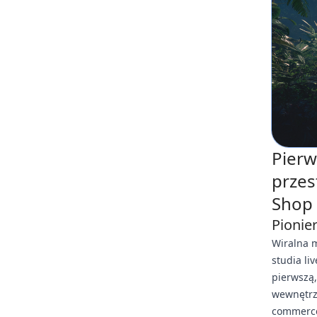
Pierw
przes
Shop
Pionie
Wiralna 
studia li
pierwszą,
wewnętrzn
commerce 