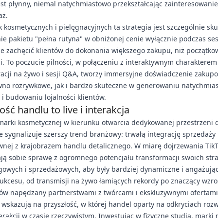
st płynny, niemal natychmiastowo przekształcając zainteresowani
aż.
 kosmetycznych i pielęgnacyjnych ta strategia jest szczególnie sk
e pakietu "pełna rutyna" w obniżonej cenie wyłącznie podczas ses
e zachęcić klientów do dokonania większego zakupu, niż początko
i. To poczucie pilności, w połączeniu z interaktywnym charakterem
cji na żywo i sesji Q&A, tworzy immersyjne doświadczenie zakupo
ówno rozrywkowe, jak i bardzo skuteczne w generowaniu natychmia
 i budowaniu lojalności klientów.
ość handlu to live i interakcja
marki kosmetycznej w kierunku otwarcia dedykowanej przestrzeni d
sygnalizuje szerszy trend branżowy: trwałą integrację sprzedaży 
wnej z krajobrazem handlu detalicznego. W miarę dojrzewania Tik
ją sobie sprawę z ogromnego potencjału transformacji swoich stra
owych i sprzedażowych, aby były bardziej dynamiczne i angażując
sukcesu, od transmisji na żywo łamiących rekordy po znaczący wzro
ów napędzany partnerstwami z twórcami i ekskluzywnymi ofertami
 wskazują na przyszłość, w której handel oparty na odkryciach rozw
terakcji w czasie rzeczywistym. Inwestując w fizyczne studia, marki n