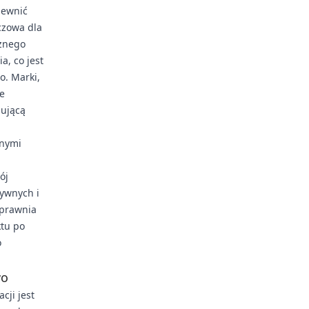
pewnić
czowa dla
znego
, co jest
o. Marki,
e
gującą
żnymi
ój
tywnych i
sprawnia
ktu po
o
wo
cji jest