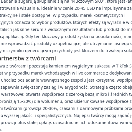
 Badania sugerują skupienie się na "kluczowym SKU", które jest ła
trowania wizualnie, idealnie w cenie 20-45 USD na impulsywne za
trakcyjne i stale dostępne. W przypadku marek kosmetycznych i
yjnych oznacza to wybór produktów, których efekty są wyraźnie w
takich jak silne serum z widocznymi rezultatami lub produkt do ma
ą aplikacją. Gdy ten kluczowy produkt zyska na popularności, ma
znie wprowadzać produkty uzupełniające, ale utrzymanie jasnego 
ym czynniku generującym przychody jest kluczem do trwałego suk
artnerstw z twórcami
wa z twórcami pozostają kamieniem węgielnym sukcesu w TikTok Sh
jest w przypadku marek wchodzących w live commerce z dedykowa
 Chociaż posiadanie wewnętrznego zespołu jest korzystne, współp
zapewnia zwiększony zasięg i wiarygodność. Strategia często obe
 warstwowe: otwarta współpraca z szeroką bazą mikro i średnich 
 prowizją 15-20%) dla wolumenu, oraz ukierunkowane współprace z
i twórcami (prowizja 20-30%, czasami z darmowymi próbkami pro
i o wyższej jakości i specjalistycznych. Najlepsi twórcy mogą żądać 
prowizji plus stałej opłaty, uzasadnionej ich udokumentowanymi w
m.