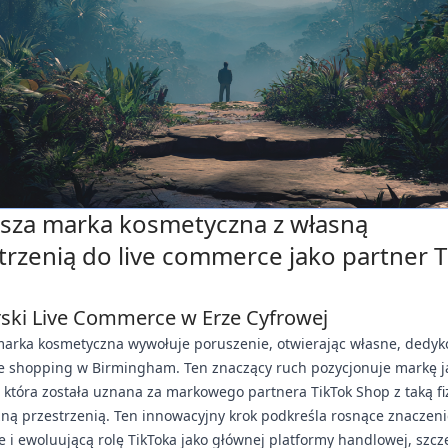
sza marka kosmetyczna z własną
trzenią do live commerce jako partner T
rski Live Commerce w Erze Cyfrowej
marka kosmetyczna wywołuje poruszenie, otwierając własne, dedy
ve shopping w Birmingham. Ten znaczący ruch pozycjonuje markę j
 która została uznana za markowego partnera TikTok Shop z taką fi
ą przestrzenią. Ten innowacyjny krok podkreśla rosnące znaczenie
i ewoluującą rolę TikToka jako głównej platformy handlowej, szcz