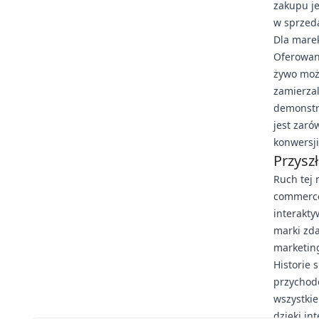
zakupu je
w sprzed
Dla marek
Oferowani
żywo moż
zamierzal
demonstra
jest zar
konwersji
Przyszł
Ruch tej 
commerce 
interakty
marki zda
marketing
Historie 
przychod
wszystkie
dzięki in