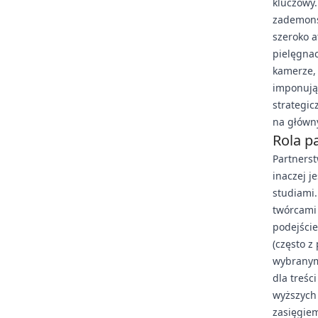
kluczowy.
zademons
szeroko a
pielęgnac
kamerze, 
imponując
strategic
na główn
Rola p
Partnerst
inaczej 
studiami.
twórcami 
podejście
(często z
wybranym
dla treśc
wyższych 
zasięgie