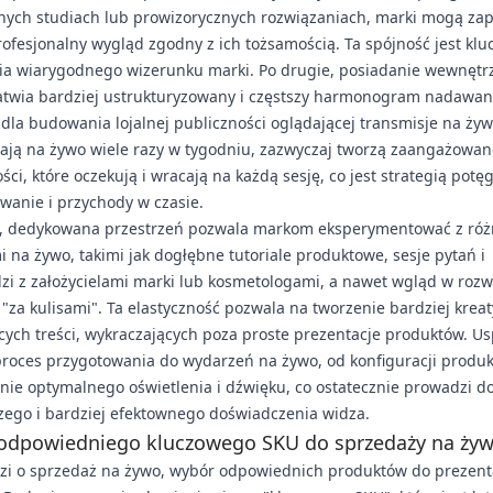
nych studiach lub prowizorycznych rozwiązaniach, marki mogą za
rofesjonalny wygląd zgodny z ich tożsamością. Ta spójność jest klu
a wiarygodnego wizerunku marki. Po drugie, posiadanie wewnętr
atwia bardziej ustrukturyzowany i częstszy harmonogram nadawania
dla budowania lojalnej publiczności oglądającej transmisje na żyw
ają na żywo wiele razy w tygodniu, zazwyczaj tworzą zaangażowan
ści, które oczekują i wracają na każdą sesję, co jest strategią potę
wanie i przychody w czasie.
j, dedykowana przestrzeń pozwala markom eksperymentować z ró
 na żywo, takimi jak dogłębne tutoriale produktowe, sesje pytań i
i z założycielami marki lub kosmetologami, a nawet wgląd w rozw
"za kulisami". Ta elastyczność pozwala na tworzenie bardziej krea
ych treści, wykraczających poza proste prezentacje produktów. U
proces przygotowania do wydarzeń na żywo, od konfiguracji produ
ie optymalnego oświetlenia i dźwięku, co ostatecznie prowadzi d
zego i bardziej efektownego doświadczenia widza.
odpowiedniego kluczowego SKU do sprzedaży na ży
dzi o sprzedaż na żywo, wybór odpowiednich produktów do prezenta