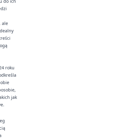
u do ich
edzi
 ale
idealny
reści
mogą
24 roku
odkreśla
sobie
posobie,
akich jak
e.
reg
cią
a