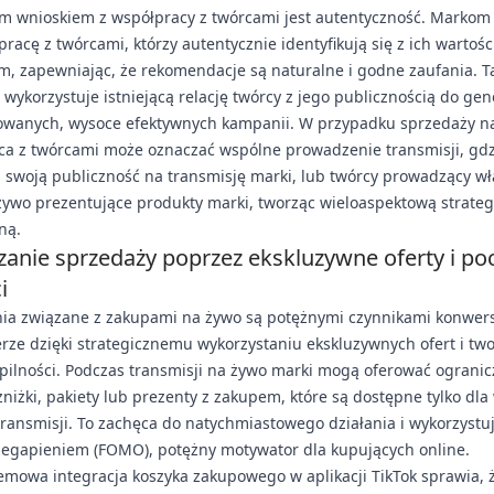
m wnioskiem z współpracy z twórcami jest autentyczność. Markom 
pracę z twórcami, którzy autentycznie identyfikują się z ich wartośc
, zapewniając, że rekomendacje są naturalne i godne zaufania. T
 wykorzystuje istniejącą relację twórcy z jego publicznością do ge
owanych, wysoce efektywnych kampanii. W przypadku sprzedaży n
ca z twórcami może oznaczać wspólne prowadzenie transmisji, gdz
 swoją publiczność na transmisję marki, lub twórcy prowadzący w
żywo prezentujące produkty marki, tworząc wieloaspektową strateg
ną.
anie sprzedaży poprzez ekskluzywne oferty i po
i
ia związane z zakupami na żywo są potężnymi czynnikami konwers
rze dzięki strategicznemu wykorzystaniu ekskluzywnych ofert i tw
pilności. Podczas transmisji na żywo marki mogą oferować ograni
niżki, pakiety lub prezenty z zakupem, które są dostępne tylko dl
ransmisji. To zachęca do natychmiastowego działania i wykorzystuj
zegapieniem (FOMO), potężny motywator dla kupujących online.
mowa integracja koszyka zakupowego w aplikacji TikTok sprawia, 