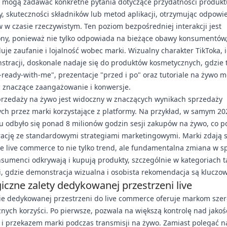
 mogą zadawać konkretne pytania dotyczące przydatności produkt
y, skuteczności składników lub metod aplikacji, otrzymując odpowi
 w czasie rzeczywistym. Ten poziom bezpośredniej interakcji jest
ony, ponieważ nie tylko odpowiada na bieżące obawy konsumentów,
uje zaufanie i lojalność wobec marki. Wizualny charakter TikToka, 
tracji, doskonale nadaje się do produktów kosmetycznych, gdzie t
-ready-with-me", prezentacje "przed i po" oraz tutoriale na żywo 
 znaczące zaangażowanie i konwersje.
przedaży na żywo jest widoczny w znaczących wynikach sprzedaży
ch przez marki korzystające z platformy. Na przykład, w samym 20
u odbyło się ponad 8 milionów godzin sesji zakupów na żywo, co p
rację ze standardowymi strategiami marketingowymi. Marki zdają 
e live commerce to nie tylko trend, ale fundamentalna zmiana w s
nsumenci odkrywają i kupują produkty, szczególnie w kategoriach t
, gdzie demonstracja wizualna i osobista rekomendacja są kluczow
giczne zalety dedykowanej przestrzeni live
ie dedykowanej przestrzeni do live commerce oferuje markom sze
znych korzyści. Po pierwsze, pozwala na większą kontrolę nad jakoś
 i przekazem marki podczas transmisji na żywo. Zamiast polegać n