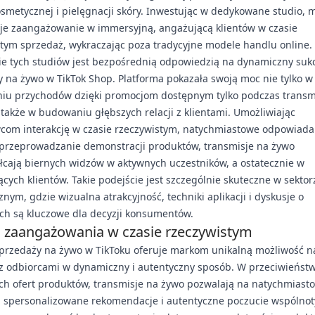
smetycznej i pielęgnacji skóry. Inwestując w dedykowane studio, 
uje zaangażowanie w immersyjną, angażującą klientów w czasie
tym sprzedaż, wykraczając poza tradycyjne modele handlu online.
ie tych studiów jest bezpośrednią odpowiedzią na dynamiczny suk
 na żywo w TikTok Shop. Platforma pokazała swoją moc nie tylko w
niu przychodów dzięki promocjom dostępnym tylko podczas transmi
 także w budowaniu głębszych relacji z klientami. Umożliwiając
com interakcję w czasie rzeczywistym, natychmiastowe odpowiada
 przeprowadzanie demonstracji produktów, transmisje na żywo
łcają biernych widzów w aktywnych uczestników, a ostatecznie w
cych klientów. Takie podejście jest szczególnie skuteczne w sektor
nym, gdzie wizualna atrakcyjność, techniki aplikacji i dyskusje o
ch są kluczowe dla decyzji konsumentów.
 zaangażowania w czasie rzeczywistym
sprzedaży na żywo w TikToku oferuje markom unikalną możliwość n
z odbiorcami w dynamiczny i autentyczny sposób. W przeciwieństw
ch ofert produktów, transmisje na żywo pozwalają na natychmiast
, spersonalizowane rekomendacje i autentyczne poczucie wspólnot