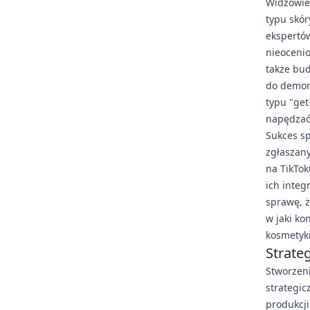
Widzowie
typu skór
ekspertów
nieoceni
także bud
do demons
typu "get
napędzać
Sukces s
zgłaszany
na TikTok
ich integ
sprawę, ż
w jaki ko
kosmetyki
Strate
Stworzen
strategic
produkcji