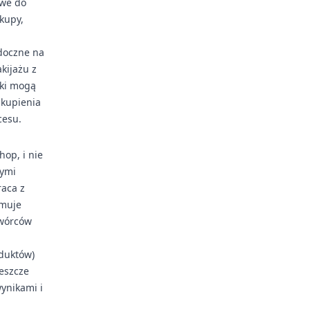
twe do
kupy,
idoczne na
kijażu z
rki mogą
skupienia
cesu.
op, i nie
nymi
raca z
jmuje
twórców
duktów)
jeszcze
ynikami i