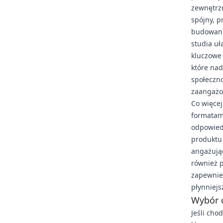
zewnętrz
spójny, p
budowani
studia uł
kluczowe 
które nad
społeczno
zaangażo
Co więce
formatami
odpowiedz
produktu 
angażując
również 
zapewnien
płynniejs
Wybór 
Jeśli cho