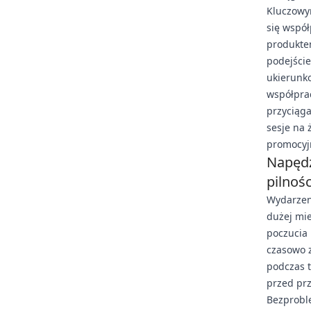
Kluczowy
się współ
produktem
podejście
ukierunk
współpra
przyciąga
sesje na 
promocyj
Napędz
pilnośc
Wydarzen
dużej mie
poczucia 
czasowo z
podczas t
przed pr
Bezproble