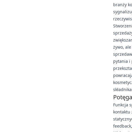
branży ko
sygnaliz
rzeczywis
Stworzen
sprzedaży
zwiększa
żywo, ale
sprzedaw
pytania i
przekszta
powracają
kosmetycz
składnika
Potęga
Funkcja 
kontaktu 
statyczny
feedback