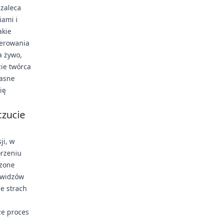
zaleca
iami i
akie
nerowania
a żywo,
ie twórca
łasne
ię
czucie
ji, w
orzeniu
czone
a widzów
e strach
że proces