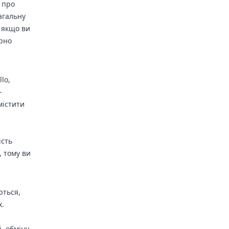
 про
загальну
 якщо ви
ярно
lo,
-
містити
ість
, тому ви
ються,
х.
, обміну