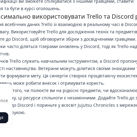
рифікації ви зможете спілкуватися з іншими гравцями, ставити
я та бути в курсі оголошень.
симально використовувати Trello та Discord
я всебічних даних Trello зі взаємодією в реальному часі в Disco
вагу. Використовуйте Trello для дослідження технік та предметів
те до Discord, щоб обговорити збірки з досвідченими гравцями.
и часто діляться тізерами оновлень у Discord, тоді як Trello на
тчів.
чків Trello служить навчальним інструментом, а Discord пропон
ті наставництва. Ветерани можуть ділитися своїми знахідками 
ти формувати мету. Ця синергія створює процвітаючу екосистем
авець може робити внесок і отримувати користь.
о від того, чи полюєте ви на рідкісні предмети, чи вдосконалю
техніку, ці ресурси спільноти є незамінними. Додайте Trello до 
ence
тесь до Discord і пориньте у всесвіт Jujutsu Chronicles з мереж
и під рукою.
pt