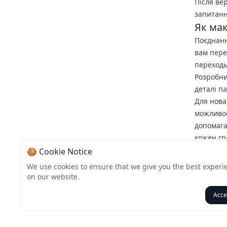
Після ве
запитанн
Як мак
Поєднанн
вам пере
переходь
Розробник
деталі па
Для нова
можливос
допомага
кожен гр
Незалежн
🍪 Cookie Notice
прокляту 
We use cookies to ensure that we give you the best experi
приєднуй
on our website.
підтримк
Acce
Назад