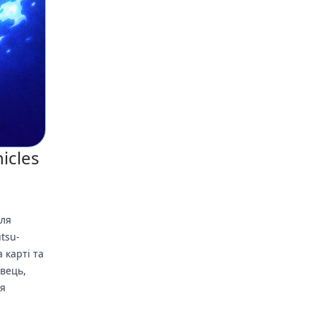
icles
для
tsu-
 карті та
авець,
ця