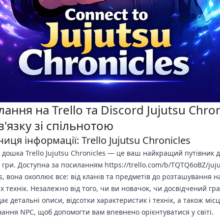
ання на Trello та Discord Jujutsu Chron
в'язку зі спільнотою
иця інформації: Trello Jujutsu Chronicles
 дошка Trello Jujutsu Chronicles — це ваш найкращий путівник 
 гри. Доступна за посиланням https://trello.com/b/TQTQ6oBZ/juju
s, вона охоплює все: від кланів та предметів до розташування на
х технік. Незалежно від того, чи ви новачок, чи досвідчений гр
дає детальні описи, відсотки характеристик і технік, а також міс
ання NPC, щоб допомогти вам впевнено орієнтуватися у світі.