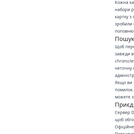
Кожна ка
набори р
картку з
зробили 
поповнює
Пошук 
Щоб пере
завжди в
chronicle
неточну 
адмініст
Якщо ви 
помилок. 
можете з
Приєдн
Сервер D
щоб обго
Офіційне
Потрапив