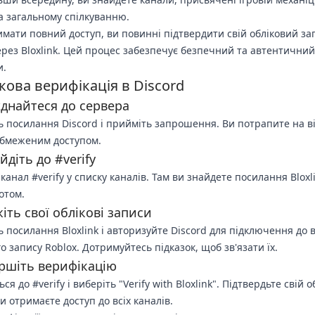
а загальному спілкуванню.
мати повний доступ, ви повинні підтвердити свій обліковий за
ерез Bloxlink. Цей процес забезпечує безпечний та автентичний
и.
ова верифікація в Discord
єднайтеся до сервера
ь посилання Discord і прийміть запрошення. Ви потрапите на в
обмеженим доступом.
йдіть до #verify
канал #verify у списку каналів. Там ви знайдете посилання Bloxli
отом.
жіть свої облікові записи
ь посилання Bloxlink і авторизуйте Discord для підключення до
о запису Roblox. Дотримуйтесь підказок, щоб зв'язати їх.
ершіть верифікацію
ся до #verify і виберіть "Verify with Bloxlink". Підтвердьте свій 
ви отримаєте доступ до всіх каналів.