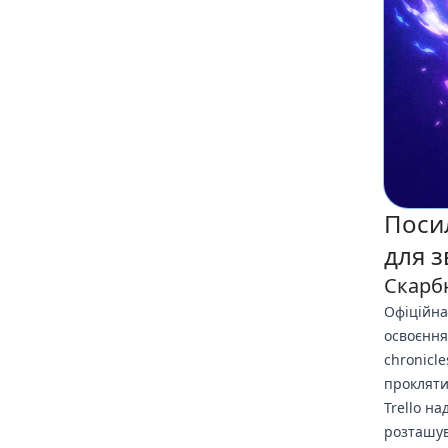
Посил
для з
Скарбн
Офіційна
освоєння
chronicle
прокляти
Trello на
розташув