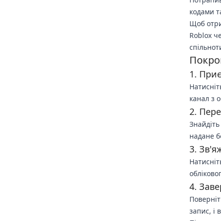
кодами т
Щоб отри
Roblox ч
спільнот
Покрок
1. При
Натисніт
канал з 
2. Пере
Знайдіть 
надане б
3. Зв'я
Натисніт
обліковог
4. Зав
Поверніть
запис, і 