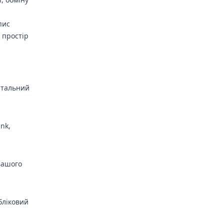
пис
 простір
італьний
nk,
 вашого
обліковий