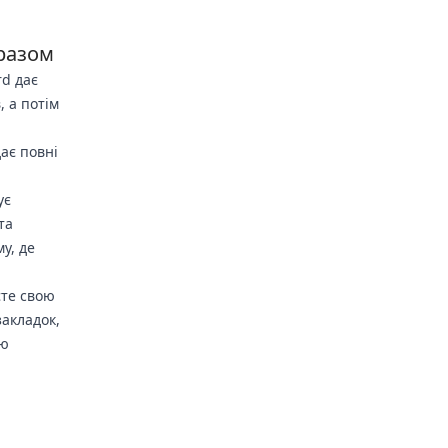
 разом
rd дає
, а потім
дає повні
ує
та
у, де
єте свою
закладок,
ею