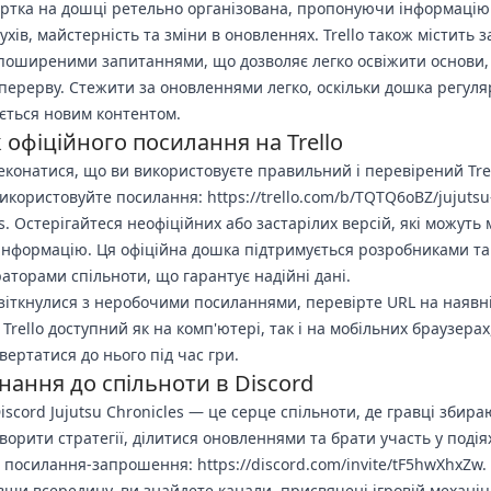
ртка на дошці ретельно організована, пропонуючи інформацію
ухів, майстерність та зміни в оновленнях. Trello також містить 
 поширеними запитаннями, що дозволяє легко освіжити основи,
перерву. Стежити за оновленнями легко, оскільки дошка регул
ться новим контентом.
офіційного посилання на Trello
конатися, що ви використовуєте правильний і перевірений Trel
икористовуйте посилання: https://trello.com/b/TQTQ6oBZ/jujutsu
s. Остерігайтеся неофіційних або застарілих версій, які можуть 
інформацію. Ця офіційна дошка підтримується розробниками та
раторами спільноти, що гарантує надійні дані.
зіткнулися з неробочими посиланнями, перевірте URL на наявн
Trello доступний як на комп'ютері, так і на мобільних браузерах
вертатися до нього під час гри.
ання до спільноти в Discord
iscord Jujutsu Chronicles — це серце спільноти, де гравці збира
ворити стратегії, ділитися оновленнями та брати участь у подія
 посилання-запрошення: https://discord.com/invite/tF5hwXhxZw.
ши всередину, ви знайдете канали, присвячені ігровій механіці