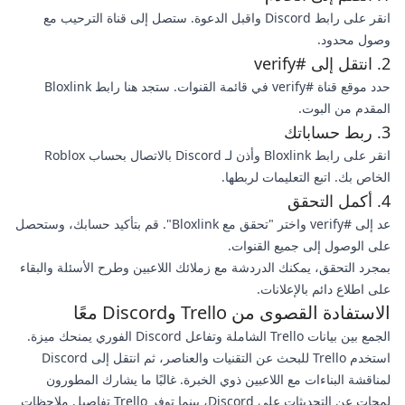
انقر على رابط Discord واقبل الدعوة. ستصل إلى قناة الترحيب مع
وصول محدود.
2. انتقل إلى #verify
حدد موقع قناة #verify في قائمة القنوات. ستجد هنا رابط Bloxlink
المقدم من البوت.
3. ربط حساباتك
انقر على رابط Bloxlink وأذن لـ Discord بالاتصال بحساب Roblox
الخاص بك. اتبع التعليمات لربطها.
4. أكمل التحقق
عد إلى #verify واختر "تحقق مع Bloxlink". قم بتأكيد حسابك، وستحصل
على الوصول إلى جميع القنوات.
بمجرد التحقق، يمكنك الدردشة مع زملائك اللاعبين وطرح الأسئلة والبقاء
على اطلاع دائم بالإعلانات.
الاستفادة القصوى من Trello وDiscord معًا
الجمع بين بيانات Trello الشاملة وتفاعل Discord الفوري يمنحك ميزة.
استخدم Trello للبحث عن التقنيات والعناصر، ثم انتقل إلى Discord
لمناقشة البناءات مع اللاعبين ذوي الخبرة. غالبًا ما يشارك المطورون
لمحات عن التحديثات على Discord، بينما توفر Trello تفاصيل ملاحظات