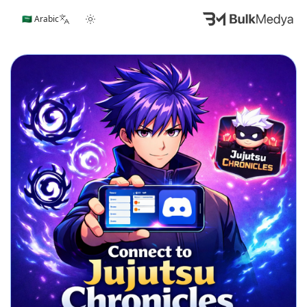
🇸🇦 Arabic