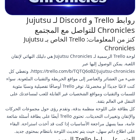
روابط Trello و Discord لـ Jujutsu
Chronicles للتواصل مع المجتمع
كنز من المعلومات: Trello الخاص بـ Jujutsu
Chronicles
لوحة Trello الرسمية لـ Jujutsu Chronicles هي دليلك النهائي لإتقان
اللعبة. يمكن الوصول إليها عبر
https://trello.com/b/TQTQ6oBZ/jujutsu-chronicles، وتغطي كل
شيء من العشائر والعناصر إلى مواقع الخريطة والتقنيات الملعونة. سواء
كنت لاعبًا جديدًا أو مخضرمًا، توفر Trello أوصافًا تفصيلية ونسبًا مئوية
للسمات والتقنيات ومواقع الشخصيات غير القابلة للعب لمساعدتك على
التنقل في العالم بثقة.
كل بطاقة على اللوحة منظمة بدقة، وتقدم رؤى حول مجموعات الحركات
والإتقان وتغييرات التحديثات. تحتوي Trello أيضًا على بطاقة أسئلة شائعة
عامة، مما يسهل مراجعة الأساسيات إذا كنت قد أخذت استراحة. البقاء
على اطلاع دائم سهل، حيث يتم تحديث اللوحة بانتظام بمحتوى جديد.
العثور على رابط Trello الرسمي