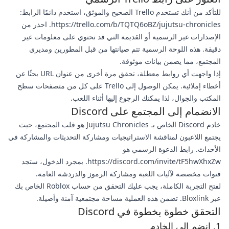
للتأكد من أنك تستخدم Trello الصحيح والموثق، استخدم دائمًا الرابط:
https://trello.com/b/TQTQ6oBZ/jujutsu-chronicles. احذر من
الإصدارات غير الرسمية أو القديمة التي قد تحتوي على معلومات غير
دقيقة. هذه اللوحة الرسمية تتم صيانتها من قبل المطورين ومديري
المجتمع، مما يضمن بيانات موثوقة.
إذا واجهت أي روابط معطلة، تحقق مرة أخرى من عنوان URL بحثًا عن
أخطاء إملائية. يمكن الوصول إلى Trello على كل من متصفحات سطح
المكتب والجوال، لذا يمكنك الرجوع إليها أثناء اللعب.
الانضمام إلى المجتمع على Discord
خادم Discord الخاص بـ Jujutsu Chronicles هو قلب المجتمع، حيث
يجتمع اللاعبون لمناقشة الاستراتيجيات ومشاركة التحديثات والمشاركة في
الأحداث. رابط الدعوة الرسمي هو
https://discord.com/invite/tF5hwXhxZw. بمجرد الدخول، ستجد
قنوات مخصصة لآليات اللعبة ومشاركة الرموز والدردشة العامة.
لفتح التجربة الكاملة، يجب عليك التحقق من حساب Roblox الخاص بك
عبر Bloxlink. تضمن هذه العملية مساحة مجتمعية آمنة وأصيلة.
التحقق خطوة بخطوة في Discord
1. انضم إلى الخادم