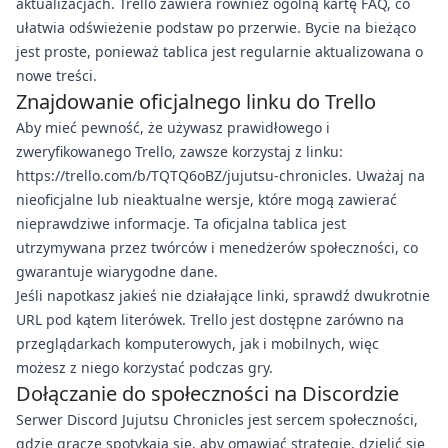
aktualizacjach. Trello zawiera również ogólną kartę FAQ, co
ułatwia odświeżenie podstaw po przerwie. Bycie na bieżąco
jest proste, ponieważ tablica jest regularnie aktualizowana o
nowe treści.
Znajdowanie oficjalnego linku do Trello
Aby mieć pewność, że używasz prawidłowego i
zweryfikowanego Trello, zawsze korzystaj z linku:
https://trello.com/b/TQTQ6oBZ/jujutsu-chronicles. Uważaj na
nieoficjalne lub nieaktualne wersje, które mogą zawierać
nieprawdziwe informacje. Ta oficjalna tablica jest
utrzymywana przez twórców i menedżerów społeczności, co
gwarantuje wiarygodne dane.
Jeśli napotkasz jakieś nie działające linki, sprawdź dwukrotnie
URL pod kątem literówek. Trello jest dostępne zarówno na
przeglądarkach komputerowych, jak i mobilnych, więc
możesz z niego korzystać podczas gry.
Dołączanie do społeczności na Discordzie
Serwer Discord Jujutsu Chronicles jest sercem społeczności,
gdzie gracze spotykają się, aby omawiać strategie, dzielić się