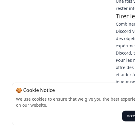
Une fois 
rester in
Tirer l
Combiner 
Discord v
des objet
expérimen
Discord, 
Pour les 
offre des
et aider 
joueur pe
Que vous 
🍪 Cookie Notice
ressource
We use cookies to ensure that we give you the best experi
le Discor
on our website.
à portée 
Acce
Retour