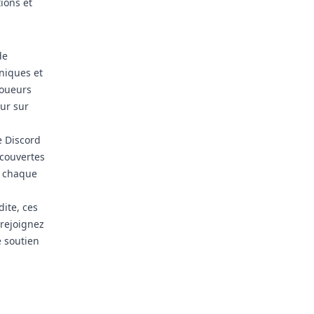
ions et
de
niques et
joueurs
ur sur
e Discord
écouvertes
ù chaque
ite, ces
 rejoignez
e soutien