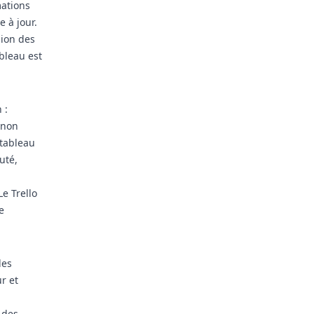
mations
 à jour.
sion des
ableau est
 :
 non
 tableau
uté,
Le Trello
e
les
r et
 des