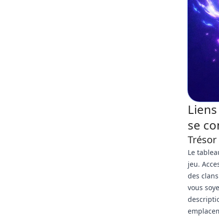
Liens
se co
Trésor 
Le tablea
jeu. Acce
des clans
vous soye
descripti
emplaceme