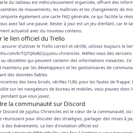
rte du tableau est méticuleusement organisée, offrant des infor
nsembles de mouvements, les maîtrises et les changements de mise
 comporte également une carte FAQ générale, ce qui facilite la révi
vous avez fait une pause. Rester à jour est un jeu d'enfant, car le t
ement actualisé avec du nouveau contenu.
 le lien officiel du Trello
assurer d'utiliser le Trello correct et vérifié, utilisez toujours le lien
rello.com/b/TQTQ6oBZ/jujutsu-chronicles. Méfiez-vous des versions
es ou obsolètes qui peuvent contenir des informations inexactes. Ce
est maintenu par les développeurs et les gestionnaires de communa
ant des données fiables.
encontrez des liens brisés, vérifiez l'URL pour les fautes de frappe. 
sible sur les navigateurs de bureau et mobiles, vous pouvez donc l
 pendant que vous jouez.
dre la communauté sur Discord
r Discord de Jujutsu Chronicles est le cœur de la communauté, où 
e réunissent pour discuter des stratégies, partager des mises à jou
 à des événements. Le lien d'invitation officiel est
iscord.com/invite/tF5hwXhxZw. Une fois à l'intérieur, vous trouverez