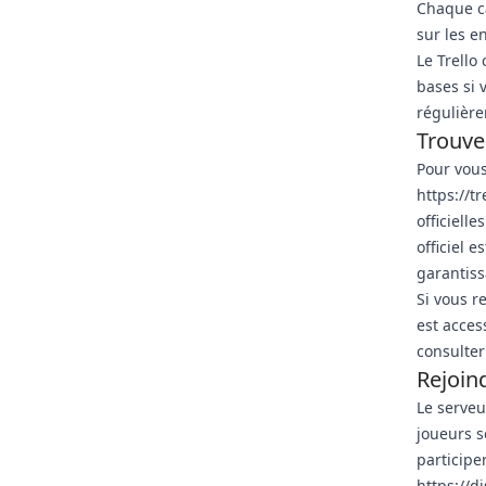
Chaque ca
sur les e
Le Trello
bases si 
régulièr
Trouver
Pour vous 
https://t
officiell
officiel 
garantiss
Si vous r
est acces
consulter
Rejoin
Le serveu
joueurs s
participer
https://d