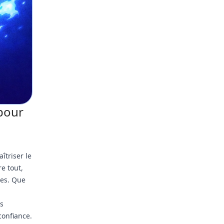
 pour
îtriser le
re tout,
tes. Que
es
onfiance.