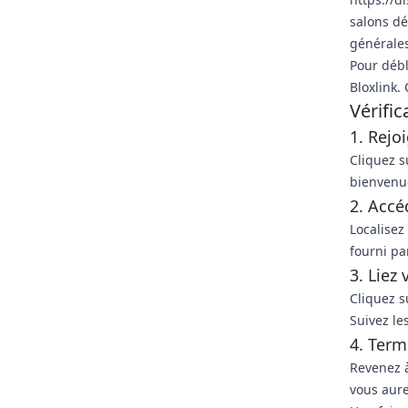
salons dé
générales
Pour débl
Bloxlink.
Vérifi
1. Rejo
Cliquez s
bienvenue
2. Accé
Localisez
fourni par
3. Liez
Cliquez s
Suivez les
4. Term
Revenez à
vous aure