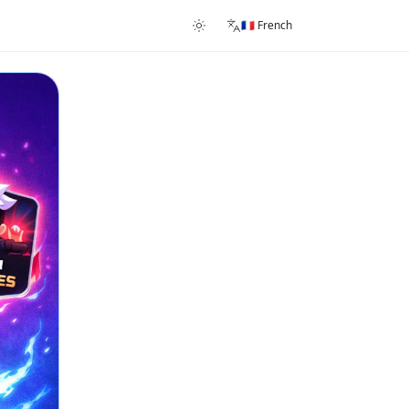
🇫🇷 French