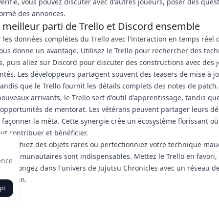
vérifié, vous pouvez discuter avec d'autres joueurs, poser des quest
formé des annonces.
e meilleur parti de Trello et Discord ensemble
les données complètes du Trello avec l'interaction en temps réel 
ous donne un avantage. Utilisez le Trello pour rechercher des tech
s, puis allez sur Discord pour discuter des constructions avec des 
tés. Les développeurs partagent souvent des teasers de mise à jo
tandis que le Trello fournit les détails complets des notes de patch.
nouveaux arrivants, le Trello sert d'outil d'apprentissage, tandis qu
 opportunités de mentorat. Les vétérans peuvent partager leurs d
à façonner la méta. Cette synergie crée un écosystème florissant o
ut contribuer et bénéficier.
cherchiez des objets rares ou perfectionniez votre technique maud
s communautaires sont indispensables. Mettez le Trello en favori,
ence
d et plongez dans l'univers de Jujutsu Chronicles avec un réseau d
de main.
pt