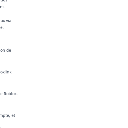
ons
ox via
e.
alon de
loxlink
te Roblox.
ompte, et