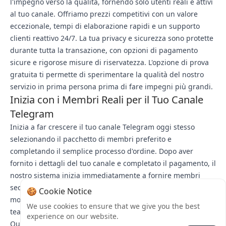
l'impegno verso la qualità, fornendo solo utenti reali e attivi
al tuo canale. Offriamo prezzi competitivi con un valore
eccezionale, tempi di elaborazione rapidi e un supporto
clienti reattivo 24/7. La tua privacy e sicurezza sono protette
durante tutta la transazione, con opzioni di pagamento
sicure e rigorose misure di riservatezza. L'opzione di prova
gratuita ti permette di sperimentare la qualità del nostro
servizio in prima persona prima di fare impegni più grandi.
Inizia con i Membri Reali per il Tuo Canale
Telegram
Inizia a far crescere il tuo canale Telegram oggi stesso
selezionando il pacchetto di membri preferito e
completando il semplice processo d'ordine. Dopo aver
fornito i dettagli del tuo canale e completato il pagamento, il
nostro sistema inizia immediatamente a fornire membri
secondo la velocità di consegna selezionata. Puoi
🍪 Cookie Notice
monitorare lo stato del tuo ordine e contattare il nostro
We use cookies to ensure that we give you the best
team di supporto in qualsiasi momento per assistenza.
experience on our website.
Quando sei pronto per espanderti ulteriormente, riordinare