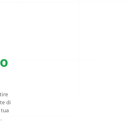
to
tire
te di
 tua
.