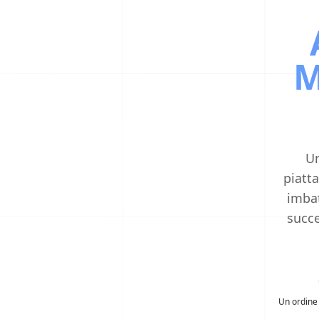
M
Un
piatt
imbat
succe
Un ordine 