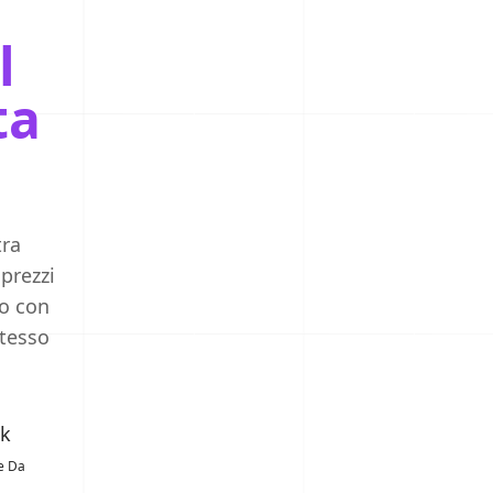
l
ta
tra
prezzi
to con
stesso
1k
re Da