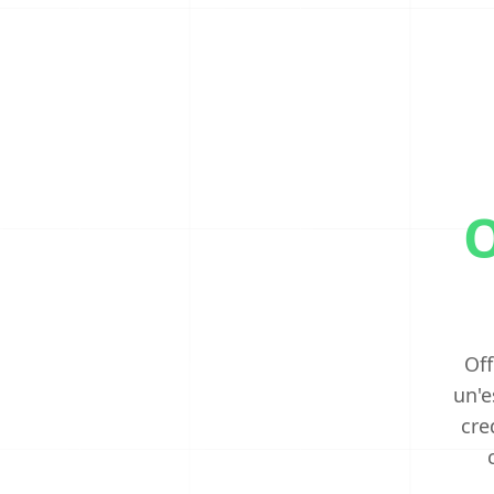
O
Off
un'e
cre