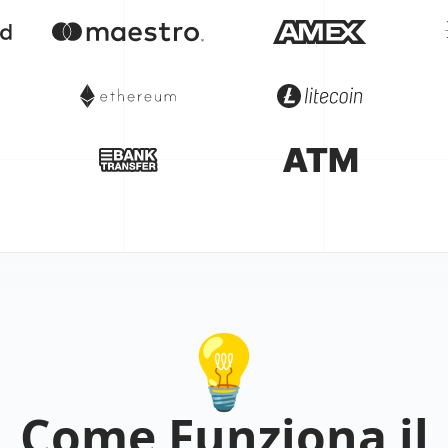
Kwai
Tumblr
Pinterest
Reddit
Dailymotion
💡
Whatsapp
Come Funziona il
Likee