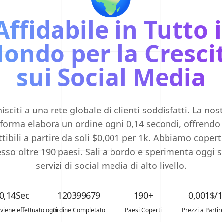
Affidabile in Tutto i
ondo per la Cresci
sui Social Media
isciti a una rete globale di clienti soddisfatti. La nos
aforma elabora un ordine ogni 0,14 secondi, offrendo 
tibili a partire da soli $0,001 per 1k. Abbiamo coper
sso oltre 190 paesi. Sali a bordo e sperimenta oggi 
servizi di social media di alto livello.
0,14Sec
120399679
190+
0,001$/
viene effettuato ogni
Ordine Completato
Paesi Coperti
Prezzi a Parti