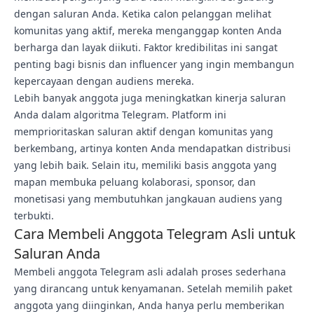
dengan saluran Anda. Ketika calon pelanggan melihat
komunitas yang aktif, mereka menganggap konten Anda
berharga dan layak diikuti. Faktor kredibilitas ini sangat
penting bagi bisnis dan influencer yang ingin membangun
kepercayaan dengan audiens mereka.
Lebih banyak anggota juga meningkatkan kinerja saluran
Anda dalam algoritma Telegram. Platform ini
memprioritaskan saluran aktif dengan komunitas yang
berkembang, artinya konten Anda mendapatkan distribusi
yang lebih baik. Selain itu, memiliki basis anggota yang
mapan membuka peluang kolaborasi, sponsor, dan
monetisasi yang membutuhkan jangkauan audiens yang
terbukti.
Cara Membeli Anggota Telegram Asli untuk
Saluran Anda
Membeli anggota Telegram asli adalah proses sederhana
yang dirancang untuk kenyamanan. Setelah memilih paket
anggota yang diinginkan, Anda hanya perlu memberikan