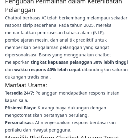
Pengubah Permainan dalam Keterlibatan
Pelanggan
Chatbot berbasis AI telah berkembang melampaui sekadar
respons skrip sederhana. Pada tahun 2025, mereka
memanfaatkan pemrosesan bahasa alami (NLP),
pembelajaran mesin, dan analitik prediktif untuk
memberikan pengalaman pelanggan yang sangat
dipersonalisasi. Bisnis yang menggunakan chatbot
melaporkan
tingkat kepuasan pelanggan 30% lebih tinggi
dan
waktu respons 40% lebih cepat
dibandingkan saluran
dukungan tradisional.
Manfaat Utama:
Tersedia 24/7:
Pelanggan mendapatkan respons instan
kapan saja.
Efisiensi Biaya:
Kurangi biaya dukungan dengan
mengotomatiskan pertanyaan berulang.
Personalisasi:
AI menyesuaikan respons berdasarkan
perilaku dan riwayat pengguna.
Memilih Platform Chatbot AI yang Tepat